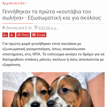
Αρχική σελίδα
ΕΙΔΗΣΕΙΣ
ΕΞΩΣΩΜΑΤΙΚΗ
ΕΠΙΣΤΗΜΗ
ΖΩΑ
ΚΟΣΜΟΣ
ΣΚΥΛΙΑ
Γεννήθηκαν τα πρώτα «κουτάβια του
ΤΕΧΝΟΛΟΓΙΑ
σωλήνα» - Εξωσωματική και για σκύλους
SerresLand D Gr
9:37:00 μ.μ.
A
+
A
-
Print
Email
Για πρώτη φορά γεννήθηκαν επτά σκυλάκια με
εξωσωματική γονιμοποίηση, όπως ανακοίνωσαν
επιστήμονες στις ΗΠΑ. Το επίτευγμα ανοίγει το δρόμο για να
διατηρηθούν σπάνιες ράτσες σκύλων ή όσες απειλούνται με
εξαφάνιση.