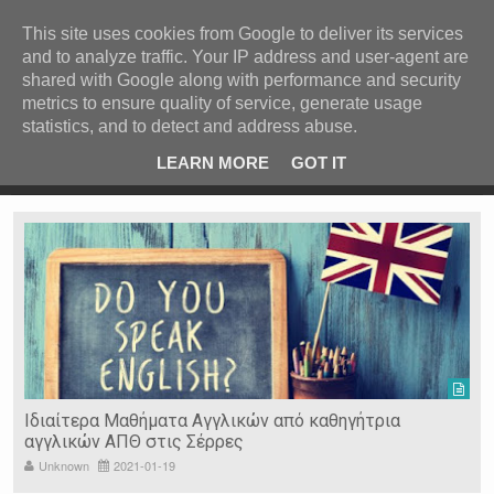
ΚΕΝΤΡΙΚΗ
ΑΝΑ ΚΑΤΗΓΟΡΙΑ
This site uses cookies from Google to deliver its services
and to analyze traffic. Your IP address and user-agent are
ΕΙΔΗΣΕΙΣ
shared with Google along with performance and security
ΑΝΑ ΠΕΡΙΟΧΗ
metrics to ensure quality of service, generate usage
statistics, and to detect and address abuse.
ΠΡΟΣΦΑΤΑ ΝΕΑ
Recent Post
 είδη
Ιερόσυλοι έκλεψαν τάματα από Ιερό Ναό στις Σέρρες
LEARN MORE
GOT IT
"
Ν. ΣΕΡΡΩΝ
Η ΓΗ ΜΑΣ
ΤΥΧΑΙΕΣ
ΑΝΑΡΤΗΣΕΙΣ/ΑΡΘΡΑ
Serres Racing Circuit
Panserraikos FC
Ikaroi B.C.
Ιδιαίτερα Μαθήματα Αγγλικών από καθηγήτρια
αγγλικών ΑΠΘ στις Σέρρες
Unknown
2021-01-19