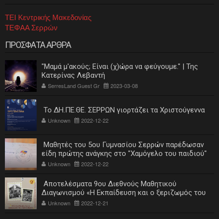
ΤΕΙ Κεντρικής Μακεδονίας
ΤΕΦΑΑ Σερρών
ΠΡΟΣΦΑΤΑ ΑΡΘΡΑ
"Μαμά μ'ακούς; Είναι (χ)ώρα να φεύγουμε." | Της
Κατερίνας Λεβαντή
SerresLand Guest Gr
2023-03-08
Το ΔΗ.ΠΕ.ΘΕ. ΣΕΡΡΩΝ γιορτάζει τα Χριστούγεννα
Unknown
2022-12-22
Μαθητές του 5ου Γυμνασίου Σερρών παρέδωσαν
είδη πρώτης ανάγκης στο "Χαμόγελο του παιδιού"
Unknown
2022-12-22
Αποτελέσματα 9ου Διεθνούς Μαθητικού
Διαγωνισμού «Η Εκπαίδευση και ο ξεριζωμός του
ελληνισμού»
Unknown
2022-12-21