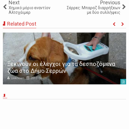
Next
Previous
Χημικό μόριο εναντίον
Σέρρες: Μπαραζ διαρρήξεων
Αλτσχάιμερ
με δύο συλλήψεις
Related Post
Ξεκινούν οι έλεγχοι για τα δεσποζόμενα
ζώα στο Δήμο Σερρών
Unknown
2017-06-21