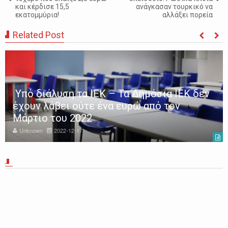
και κέρδισε 15,5
ανάγκασαν τουρκικό να
εκατομμύρια!
αλλάξει πορεία
Related Post
Υπό διάλυση τα ΙΕΚ – Τα Δημόσια ΙΕΚ δεν
έχουν λάβει ούτε ένα ευρώ από τον
Μάρτιο του 2022
Unknown
2022-12-17