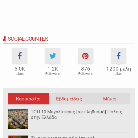
SOCIAL COUNTER
5.0Κ
1.2Κ
876
1200 μέλη
Likes
Followers
Followers
Likes
Κορυφαία
Εβδομάδας
Μήνα
ΤΟΠ 10 Μεγαλύτερες [σε πληθυσμό] Πόλεις
στην Ελλάδα