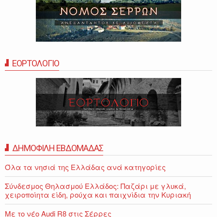
ΕΟΡΤΟΛΟΓΙΟ
ΔΗΜΟΦΙΛΗ ΕΒΔΟΜΑΔΑΣ
Όλα τα νησιά της Ελλάδας ανά κατηγορίες
Σύνδεσμος Θηλασμού Ελλάδος: Παζάρι με γλυκά,
χειροποίητα είδη, ρούχα και παιχνίδια την Κυριακή
Με το νέο Audi R8 στις Σέρρες