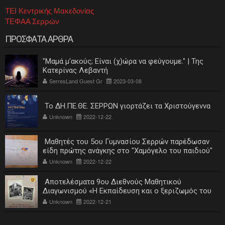
ΤΕΙ Κεντρικής Μακεδονίας
ΤΕΦΑΑ Σερρών
ΠΡΟΣΦΑΤΑ ΑΡΘΡΑ
"Μαμά μ'ακούς; Είναι (χ)ώρα να φεύγουμε." | Της
Κατερίνας Λεβαντή
SerresLand Guest Gr
2023-03-08
Το ΔΗ.ΠΕ.ΘΕ. ΣΕΡΡΩΝ γιορτάζει τα Χριστούγεννα
Unknown
2022-12-22
Μαθητές του 5ου Γυμνασίου Σερρών παρέδωσαν
είδη πρώτης ανάγκης στο "Χαμόγελο του παιδιού"
Unknown
2022-12-22
Αποτελέσματα 9ου Διεθνούς Μαθητικού
Διαγωνισμού «Η Εκπαίδευση και ο ξεριζωμός του
ελληνισμού»
Unknown
2022-12-21