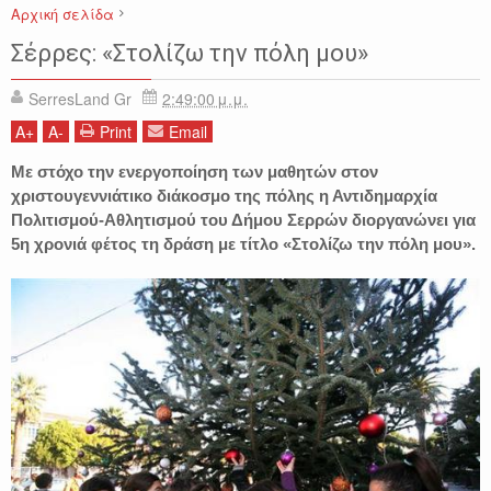
Αρχική σελίδα
ΕΙΔΗΣΕΙΣ
ΚΟΙΝΩΝΙΑ
ΠΛΑΤΕΙΑ ΕΛΕΥΘΕΡΙΑΣ
ΣΕΡΡΕΣ
Σέρρες: «Στολίζω την πόλη μου»
SerresLand Gr
2:49:00 μ.μ.
A
+
A
-
Print
Email
Με στόχο την ενεργοποίηση των μαθητών στον
χριστουγεννιάτικο διάκοσμο της πόλης η Αντιδημαρχία
Πολιτισμού-Αθλητισμού του Δήμου Σερρών διοργανώνει για
5η χρονιά φέτος τη δράση με τίτλο «Στολίζω την πόλη μου».