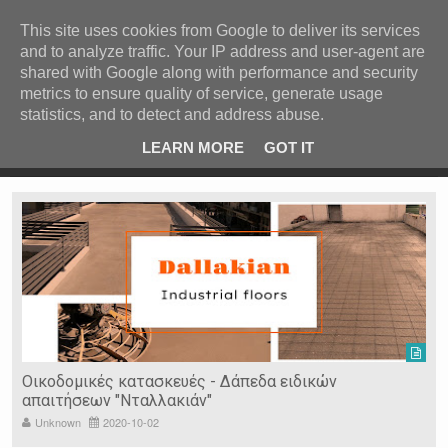
ΚΕΝΤΡΙΚΗ
ΑΝΑ ΚΑΤΗΓΟΡΙΑ
This site uses cookies from Google to deliver its services
and to analyze traffic. Your IP address and user-agent are
ΕΙΔΗΣΕΙΣ
shared with Google along with performance and security
ΑΝΑ ΠΕΡΙΟΧΗ
metrics to ensure quality of service, generate usage
statistics, and to detect and address abuse.
ΠΡΟΣΦΑΤΑ ΝΕΑ
Recent Post
ρρες
Κατερίνα Περιστέρη: «Οι εργασίες στον Τύμβο Καστά
LEARN MORE
GOT IT
πάνε σαν τον κάβουρα»
Ν. ΣΕΡΡΩΝ
Η ΓΗ ΜΑΣ
ΤΥΧΑΙΕΣ
ΑΝΑΡΤΗΣΕΙΣ/ΑΡΘΡΑ
Serres Racing Circuit
Panserraikos FC
Ikaroi B.C.
Οικοδομικές κατασκευές - Δάπεδα ειδικών
απαιτήσεων "Νταλλακιάν"
Unknown
2020-10-02