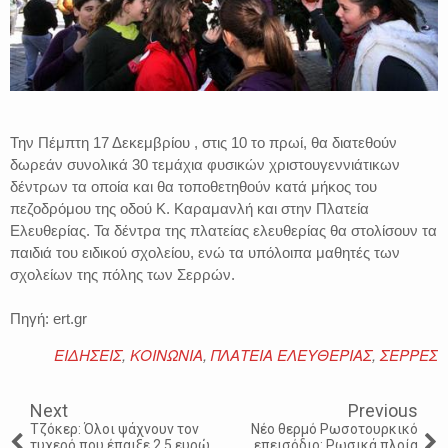
Την Πέμπτη 17 Δεκεμβρίου , στις 10 το πρωί, θα διατεθούν
δωρεάν συνολικά 30 τεμάχια φυσικών χριστουγεννιάτικων
δέντρων τα οποία και θα τοποθετηθούν κατά μήκος του
πεζοδρόμου της οδού Κ. Καραμανλή και στην Πλατεία
Ελευθερίας. Τα δέντρα της πλατείας ελευθερίας θα στολίσουν τα
παιδιά του ειδικού σχολείου, ενώ τα υπόλοιπα μαθητές των
σχολείων της πόλης των Σερρών.
Πηγή: ert.gr
ΕΙΔΗΣΕΙΣ
,
ΚΟΙΝΩΝΙΑ
,
ΠΛΑΤΕΙΑ ΕΛΕΥΘΕΡΙΑΣ
,
ΣΕΡΡΕΣ
Next
Previous
Τζόκερ: Όλοι ψάχνουν τον
Νέο θερμό Ρωσοτουρκικό
τυχερό που έπαιξε 2,5 ευρώ
επεισόδιο: Ρωσικά πλοία