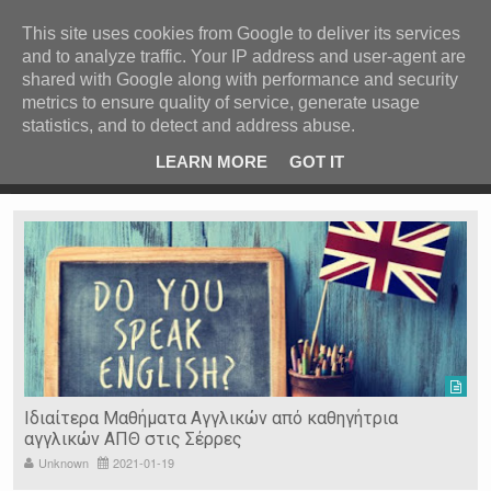
ΚΕΝΤΡΙΚΗ
ΑΝΑ ΚΑΤΗΓΟΡΙΑ
This site uses cookies from Google to deliver its services
and to analyze traffic. Your IP address and user-agent are
ΕΙΔΗΣΕΙΣ
shared with Google along with performance and security
ΑΝΑ ΠΕΡΙΟΧΗ
metrics to ensure quality of service, generate usage
statistics, and to detect and address abuse.
ΠΡΟΣΦΑΤΑ ΝΕΑ
Recent Post
 είδη
Ιερόσυλοι έκλεψαν τάματα από Ιερό Ναό στις Σέρρες
LEARN MORE
GOT IT
"
Ν. ΣΕΡΡΩΝ
Η ΓΗ ΜΑΣ
ΤΥΧΑΙΕΣ
ΑΝΑΡΤΗΣΕΙΣ/ΑΡΘΡΑ
Serres Racing Circuit
Panserraikos FC
Ikaroi B.C.
Ιδιαίτερα Μαθήματα Αγγλικών από καθηγήτρια
αγγλικών ΑΠΘ στις Σέρρες
Unknown
2021-01-19