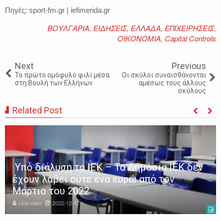
Πηγές: sport-fm.gr | iefimerida.gr
ΒΟΥΛΓΑΡΙΑ
,
ΕΙΔΗΣΕΙΣ
,
ΕΛΛΑΔΑ
,
ΕΠΙΧΕΙΡΗΣΕΙΣ
,
ΟΙΚΟΝΟΜΙΑ
,
Capital Controls
Next
Previous
Το πρώτο ομόφυλο φιλί μέσα
Oι σκύλοι συναισθάνονται
στη Βουλή των Ελλήνων
αμέσως τους άλλους
σκύλους
Related Post
Υπό διάλυση τα ΙΕΚ – Τα Δημόσια ΙΕΚ δεν
έχουν λάβει ούτε ένα ευρώ από τον
Μάρτιο του 2022
Unknown
2022-12-17