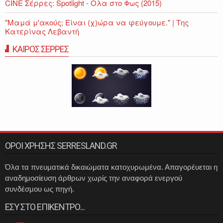
CINE Σέρρες: Spotlight - Ολα στο Φως (2015)
"Μαμά μ'ακούς; Είναι (χ)ώρα να φεύγουμε." | Της
Κατερίνας Λεβαντή
ΚΑΙΡΟΣ ΣΕΡΡΕΣ
ΟΡΟΙ ΧΡΗΣΗΣ SERRESLAND.GR
Όλα τα πνευματικά δικαιώματα κατοχυρωμένα. Απαγορέυεται η
αναδημοσίευση άρθρων χωρίς την αναφορά ενεργού
συνδέσμου ως πηγή.
ΕΣΥ ΣΤΟ ΕΠΙΚΕΝΤΡΟ...