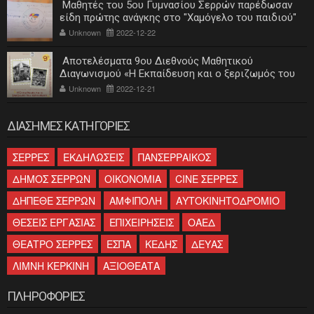
Μαθητές του 5ου Γυμνασίου Σερρών παρέδωσαν
είδη πρώτης ανάγκης στο "Χαμόγελο του παιδιού"
Unknown
2022-12-22
Αποτελέσματα 9ου Διεθνούς Μαθητικού
Διαγωνισμού «Η Εκπαίδευση και ο ξεριζωμός του
ελληνισμού»
Unknown
2022-12-21
ΔΙΑΣΗΜΕΣ ΚΑΤΗΓΟΡΙΕΣ
ΣΕΡΡΕΣ
ΕΚΔΗΛΩΣΕΙΣ
ΠΑΝΣΕΡΡΑΙΚΟΣ
ΔΗΜΟΣ ΣΕΡΡΩΝ
ΟΙΚΟΝΟΜΙΑ
CINE ΣΕΡΡΕΣ
ΔΗΠΕΘΕ ΣΕΡΡΩΝ
ΑΜΦΙΠΟΛΗ
ΑΥΤΟΚΙΝΗΤΟΔΡΟΜΙΟ
ΘΕΣΕΙΣ ΕΡΓΑΣΙΑΣ
ΕΠΙΧΕΙΡΗΣΕΙΣ
ΟΑΕΔ
ΘΕΑΤΡΟ ΣΕΡΡΕΣ
ΕΣΠΑ
ΚΕΔΗΣ
ΔΕΥΑΣ
ΛΙΜΝΗ ΚΕΡΚΙΝΗ
ΑΞΙΟΘΕΑΤΑ
ΠΛΗΡΟΦΟΡΙΕΣ