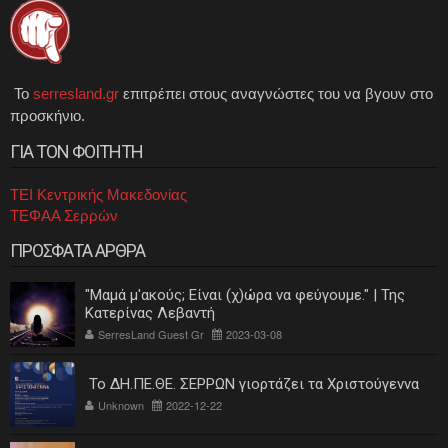
Το
serresland.gr
επιτρέπει στους αναγνώστες του να βγουν στο
προσκήνιο.
ΓΙΑ ΤΟΝ ΦΟΙΤΗΤΗ
ΤΕΙ Κεντρικής Μακεδονίας
ΤΕΦΑΑ Σερρών
ΠΡΟΣΦΑΤΑ ΑΡΘΡΑ
"Μαμά μ'ακούς; Είναι (χ)ώρα να φεύγουμε." | Της
Κατερίνας Λεβαντή
SerresLand Guest Gr
2023-03-08
Το ΔΗ.ΠΕ.ΘΕ. ΣΕΡΡΩΝ γιορτάζει τα Χριστούγεννα
Unknown
2022-12-22