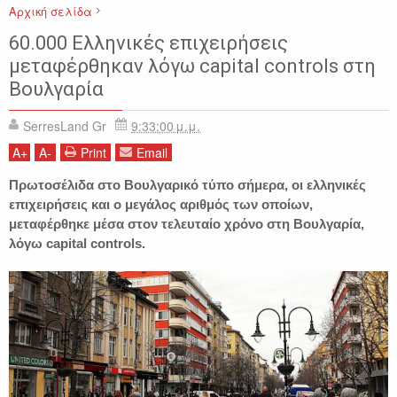
Αρχική σελίδα
ΒΟΥΛΓΑΡΙΑ
ΕΙΔΗΣΕΙΣ
ΕΛΛΑΔΑ
ΕΠΙΧΕΙΡΗΣΕΙΣ
ΟΙΚΟΝΟΜΙΑ
60.000 Ελληνικές επιχειρήσεις
Capital Controls
μεταφέρθηκαν λόγω capital controls στη
Βουλγαρία
SerresLand Gr
9:33:00 μ.μ.
A
+
A
-
Print
Email
Πρωτοσέλιδα στο Βουλγαρικό τύπο σήμερα, οι ελληνικές
επιχειρήσεις και ο μεγάλος αριθμός των οποίων,
μεταφέρθηκε μέσα στον τελευταίο χρόνο στη Βουλγαρία,
λόγω capital controls.