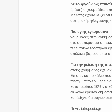
Λειτουργούν ως παυσί
δράση) οι χουρμάδες μπ
Μελέτες έχουν δείξει ότ
αρτηριακής φλεγμονής κα
Πιο υγιής εγκυμοσύνη:
χουρμάδες στην εγκυμοσύ
στο συμπέρασμα ότι, εκε
τελευταίων τεσσάρων εβ
απώλεια βάρους μετά απ
Για την μείωση της υπ
στους χουρμάδες έχει ακ
Επίσης, και το κάλιο που
πίεση. Επιπλέον, έρευνα 
κατά περίπου 10% για κ
εν λόγω έρευνα δημοσιεύθ
και δείχνει ότι συγκεκρι
Πηγή: iatropedia.gr