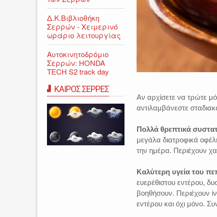
Δ.Κ.Βιβλιοθήκη
Σερρών - Χειμερινό
ωράριο λειτουργίας
Αυτοκινητοδρόμιο
Σερρών: HONDA
TECH S2 track day
ΚΑΙΡΟΣ ΣΕΡΡΕΣ
Αν αρχίσετε να τρώτε μόλ
αντιλαμβάνεστε σταδιακ
Πολλά θρεπτικά συστατ
μεγάλα διατροφικά οφέλ
την ημέρα. Περιέχουν χαλ
Καλύτερη υγεία του πε
ευερέθιστου εντέρου, δυ
βοηθήσουν. Περιέχουν ίν
εντέρου και όχι μόνο. Συ