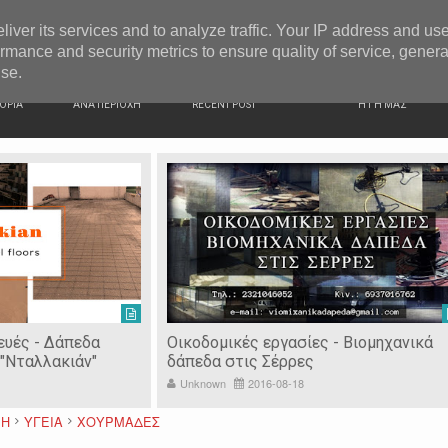
G NEWS
Κατερίνα Περιστέρη: «Οι εργασίες στον Τύμβο Καστά π
liver its services and to analyze traffic. Your IP address and us
rmance and security metrics to ensure quality of service, gener
use.
ΙΚΗ
ΕΙΔΗΣΕΙΣ
ΠΡΟΣΦΑΤΑ ΝΕΑ
Ν. ΣΕΡΡΩΝ
ΟΡΙΑ
ΑΝΑ ΠΕΡΙΟΧΗ
RECENT POST
Η ΓΗ ΜΑΣ
ευές - Δάπεδα
Οικοδομικές εργασίες - Βιομηχανικά
"Νταλλακιάν"
δάπεδα στις Σέρρες
Unknown
2016-08-18
ΦΗ
ΥΓΕΙΑ
ΧΟΥΡΜΑΔΕΣ