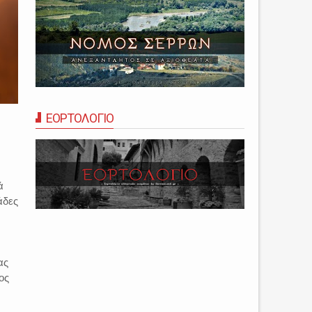
ΕΟΡΤΟΛΟΓΙΟ
ά
άδες
ας
ος