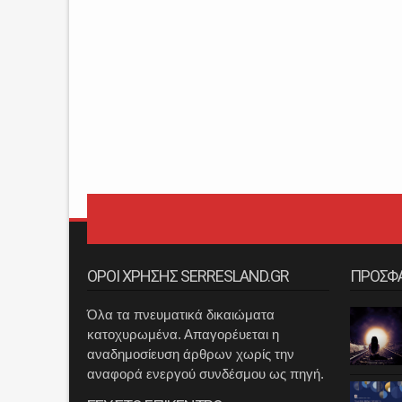
ΟΡΟΙ ΧΡΗΣΗΣ SERRESLAND.GR
ΠΡΟΣΦ
Όλα τα πνευματικά δικαιώματα
κατοχυρωμένα. Απαγορέυεται η
αναδημοσίευση άρθρων χωρίς την
αναφορά ενεργού συνδέσμου ως πηγή.