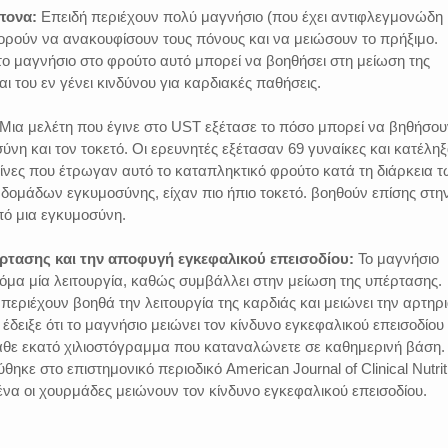
πονα:
Επειδή περιέχουν πολύ μαγνήσιο (που έχει αντιφλεγμονώδη
ορούν να ανακουφίσουν τους πόνους και να μειώσουν το πρήξιμο.
ι το μαγνήσιο στο φρούτο αυτό μπορεί να βοηθήσει στη μείωση της
ι του εν γένει κινδύνου για καρδιακές παθήσεις.
Μια μελέτη που έγινε στο UST εξέτασε το πόσο μπορεί να βηθήσου
νη και τον τοκετό. Οι ερευνητές εξέτασαν 69 γυναίκες και κατέλη
ίνες που έτρωγαν αυτό το καταπληκτικό φρούτο κατά τη διάρκεια 
δομάδων εγκυμοσύνης, είχαν πιο ήπιο τοκετό. βοηθούν επίσης στη
ό μια εγκυμοσύνη.
έρτασης και την αποφυγή εγκεφαλικού επεισοδίου:
Το μαγνήσιο
όμα μία λειτουργία, καθώς συμβάλλει στην μείωση της υπέρτασης.
 περιέχουν βοηθά την λειτουργία της καρδιάς και μειώνει την αρτηρ
έδειξε ότι το μαγνήσιο μειώνει τον κίνδυνο εγκεφαλικού επεισοδίου
άθε εκατό χιλιοστόγραμμα που καταναλώνετε σε καθημερινή βάση.
ηκε στο επιστημονικό περιοδικό American Journal of Clinical Nutrit
μένα οι χουρμάδες μειώνουν τον κίνδυνο εγκεφαλικού επεισοδίου.