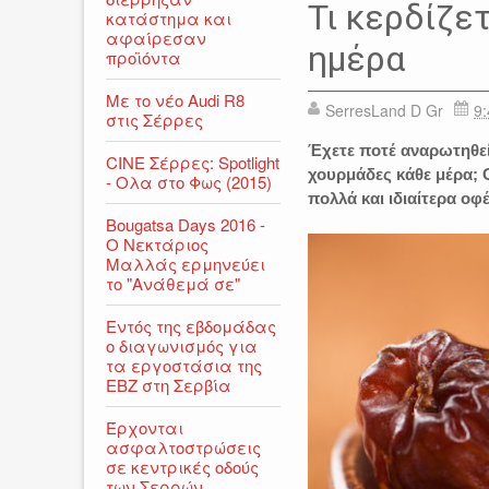
Τι κερδίζε
κατάστημα και
αφαίρεσαν
ημέρα
προϊόντα
Με το νέο Audi R8
SerresLand D Gr
9:
στις Σέρρες
Έχετε ποτέ αναρωτηθεί 
CINE Σέρρες: Spotlight
χουρμάδες κάθε μέρα; 
- Ολα στο Φως (2015)
πολλά και ιδιαίτερα οφέ
Bougatsa Days 2016 -
Ο Νεκτάριος
Μαλλάς ερμηνεύει
το "Ανάθεμά σε"
Εντός της εβδομάδας
ο διαγωνισμός για
τα εργοστάσια της
ΕΒΖ στη Σερβία
Έρχονται
ασφαλτοστρώσεις
σε κεντρικές οδούς
των Σερρών