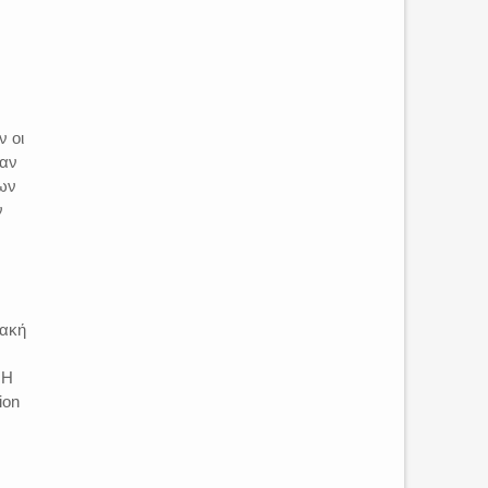
ν οι
ξαν
των
ν
ιακή
 Η
ion