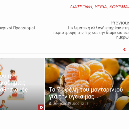
ΔΙΑΤΡΟΦΗ
,
ΥΓΕΙΑ
,
ΧΟΥΡΜΑ
Previou
μερινοί Προορισμοί
Η κλιματική αλλαγή επηρέασε τη
περιστροφή της Γης και την διάρκεια τω
ημερώ
Δήμος Σερρών: Πρόσκληση γι
συμμετοχή στο Πρόγραμμα
μανταρινιού
«Από το Α έως το Ω: Μία
ς
Ακαδημία για Γονείς»
Unknown
2020-12-09