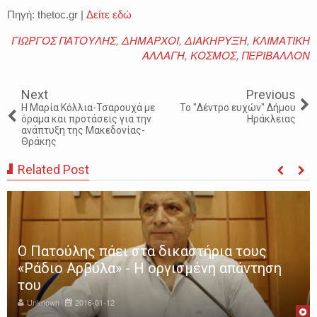
Πηγή: thetoc.gr |
Δείτε εδώ
ΓΙΩΡΓΟΣ ΠΑΤΟΥΛΗΣ
,
ΔΗΜΑΡΧΟΙ
,
ΔΙΑΚΗΡΥΞΗ
,
ΚΛΙΜΑΤΙΚΗ
ΑΛΛΑΓΗ
,
ΚΟΣΜΟΣ
,
ΠΕΡΙΒΑΛΛΟΝ
Next
Previous
Η Μαρία Κόλλια-Τσαρουχά με
Το "Δέντρο ευχών" Δήμου
όραμα και προτάσεις για την
Ηράκλειας
ανάπτυξη της Μακεδονίας-
Θράκης
Related Post
Ο Πατούλης πάει στα δικαστήρια τους
«Ράδιο Αρβύλα» - Η οργισμένη απάντηση
του
Unknown
2016-01-12