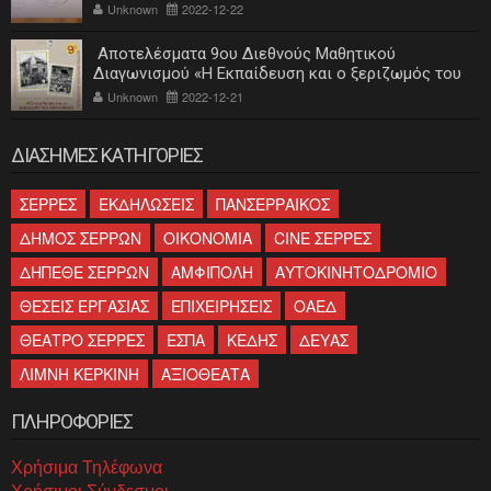
Unknown
2022-12-22
Αποτελέσματα 9ου Διεθνούς Μαθητικού
Διαγωνισμού «Η Εκπαίδευση και ο ξεριζωμός του
ελληνισμού»
Unknown
2022-12-21
ΔΙΑΣΗΜΕΣ ΚΑΤΗΓΟΡΙΕΣ
ΣΕΡΡΕΣ
ΕΚΔΗΛΩΣΕΙΣ
ΠΑΝΣΕΡΡΑΙΚΟΣ
ΔΗΜΟΣ ΣΕΡΡΩΝ
ΟΙΚΟΝΟΜΙΑ
CINE ΣΕΡΡΕΣ
ΔΗΠΕΘΕ ΣΕΡΡΩΝ
ΑΜΦΙΠΟΛΗ
ΑΥΤΟΚΙΝΗΤΟΔΡΟΜΙΟ
ΘΕΣΕΙΣ ΕΡΓΑΣΙΑΣ
ΕΠΙΧΕΙΡΗΣΕΙΣ
ΟΑΕΔ
ΘΕΑΤΡΟ ΣΕΡΡΕΣ
ΕΣΠΑ
ΚΕΔΗΣ
ΔΕΥΑΣ
ΛΙΜΝΗ ΚΕΡΚΙΝΗ
ΑΞΙΟΘΕΑΤΑ
ΠΛΗΡΟΦΟΡΙΕΣ
Χρήσιμα Τηλέφωνα