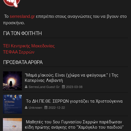
Το
serresland.gr
επιτρέπει στους αναγνώστες του να βγουν στο
προσκήνιο.
ΓΙΑ ΤΟΝ ΦΟΙΤΗΤΗ
ΤΕΙ Κεντρικής Μακεδονίας
ΤΕΦΑΑ Σερρών
ΠΡΟΣΦΑΤΑ ΑΡΘΡΑ
"Μαμά μ'ακούς; Είναι (χ)ώρα να φεύγουμε." | Της
Κατερίνας Λεβαντή
SerresLand Guest Gr
2023-03-08
Το ΔΗ.ΠΕ.ΘΕ. ΣΕΡΡΩΝ γιορτάζει τα Χριστούγεννα
Unknown
2022-12-22
Μαθητές του 5ου Γυμνασίου Σερρών παρέδωσαν
είδη πρώτης ανάγκης στο "Χαμόγελο του παιδιού"