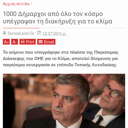
Αρχική σελίδα
ΓΙΩΡΓΟΣ ΠΑΤΟΥΛΗΣ
ΔΗΜΑΡΧΟΙ
ΔΙΑΚΗΡΥΞΗ
1000 Δήμαρχοι από όλο τον κόσμο
ΚΛΙΜΑΤΙΚΗ ΑΛΛΑΓΗ
ΚΟΣΜΟΣ
ΠΕΡΙΒΑΛΛΟΝ
υπέγραψαν τη διακήρυξη για το κλίμα
SerresLand Gr
12:37:00 π.μ.
A
+
A
-
Print
Email
Το κείμενο που υπογράφηκε στο πλαίσιο της Παγκόσμιας
Διάσκεψης του ΟΗΕ για το Κλίμα, αποτελεί δέσμευση για
παγκόσμια συνεργασία σε επίπεδο Τοπικής Αυτοδιοίκης