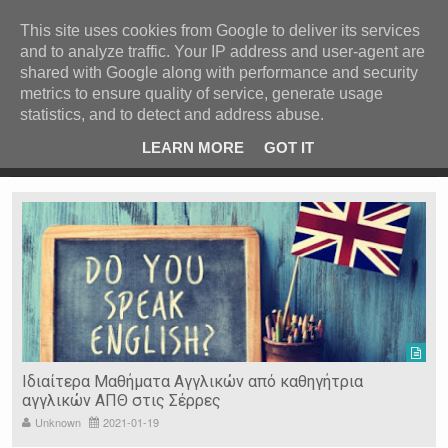
ΚΕΝΤΡΙΚΗ
ΑΝΑ ΚΑΤΗΓΟΡΙΑ
This site uses cookies from Google to deliver its services
and to analyze traffic. Your IP address and user-agent are
ΕΙΔΗΣΕΙΣ
shared with Google along with performance and security
ΑΝΑ ΠΕΡΙΟΧΗ
metrics to ensure quality of service, generate usage
statistics, and to detect and address abuse.
ΠΡΟΣΦΑΤΑ ΝΕΑ
Recent Post
 είδη
Ιερόσυλοι έκλεψαν τάματα από Ιερό Ναό στις Σέρρες
LEARN MORE
GOT IT
"
Ν. ΣΕΡΡΩΝ
Η ΓΗ ΜΑΣ
ΤΥΧΑΙΕΣ
ΑΝΑΡΤΗΣΕΙΣ/ΑΡΘΡΑ
Serres Racing Circuit
Panserraikos FC
Ikaroi B.C.
Ιδιαίτερα Μαθήματα Αγγλικών από καθηγήτρια
αγγλικών ΑΠΘ στις Σέρρες
Unknown
2021-01-19