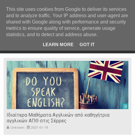
ΚΕΝΤΡΙΚΗ
ΑΝΑ ΚΑΤΗΓΟΡΙΑ
This site uses cookies from Google to deliver its services
and to analyze traffic. Your IP address and user-agent are
ΕΙΔΗΣΕΙΣ
shared with Google along with performance and security
ΑΝΑ ΠΕΡΙΟΧΗ
metrics to ensure quality of service, generate usage
statistics, and to detect and address abuse.
ΠΡΟΣΦΑΤΑ ΝΕΑ
Recent Post
 είδη
Ιερόσυλοι έκλεψαν τάματα από Ιερό Ναό στις Σέρρες
LEARN MORE
GOT IT
"
Ν. ΣΕΡΡΩΝ
Η ΓΗ ΜΑΣ
ΤΥΧΑΙΕΣ
ΑΝΑΡΤΗΣΕΙΣ/ΑΡΘΡΑ
Serres Racing Circuit
Panserraikos FC
Ikaroi B.C.
Ιδιαίτερα Μαθήματα Αγγλικών από καθηγήτρια
αγγλικών ΑΠΘ στις Σέρρες
Unknown
2021-01-19