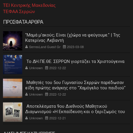
ΤΕΙ Κεντρικής Μακεδονίας
ΤΕΦΑΑ Σερρών
ΠΡΟΣΦΑΤΑ ΑΡΘΡΑ
"Μαμά μ'ακούς; Είναι (χ)ώρα να φεύγουμε." | Της
Κατερίνας Λεβαντή
SerresLand Guest Gr
2023-03-08
Το ΔΗ.ΠΕ.ΘΕ. ΣΕΡΡΩΝ γιορτάζει τα Χριστούγεννα
Unknown
2022-12-22
Μαθητές του 5ου Γυμνασίου Σερρών παρέδωσαν
είδη πρώτης ανάγκης στο "Χαμόγελο του παιδιού"
Unknown
2022-12-22
Αποτελέσματα 9ου Διεθνούς Μαθητικού
Διαγωνισμού «Η Εκπαίδευση και ο ξεριζωμός του
ελληνισμού»
Unknown
2022-12-21