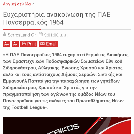
Αρχική σελίδα
ΑΘΛΗΤΙΚΑ
ΠΑΝΣΕΡΡΑΙΚΟΣ
ΠΟΔΟΣΦΑΙΡΟ
ΣΕΡΡΕΣ
Ευχαριστήρια ανακοίνωση της ΠΑΕ
Πανσερραϊκός 1964
SerresLand Gr
9:01:00 μ.μ.
A
+
A
-
Print
Email
«Η ΠΑΕ Πανσερραϊκός 1964 ευχαριστεί θερμά τις Διοικήσεις
των Ερασιτεχνικών Ποδοσφαιρικών Σωματείων Εθνικού
Σιδηροκάστρου, Αθλητικής Ένωσης Χρυσού και Χριστός
αλλά και τους αντίστοιχους Δήμους Σερρών, Σιντικής και
Εμμανουήλ Παππά για την παραχώρηση των γηπέδων
Σιδηροκάστρου, Χρυσού και Χριστός για την
πραγματοποίηση των αγώνων της ομάδας Νέων του
Πανσερραϊκού για τις ανάγκες του Πρωταθλήματος Νέων
της Football League».