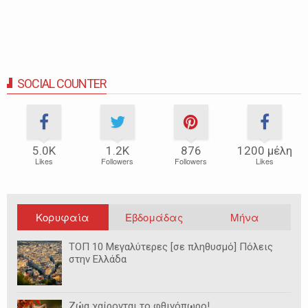
SOCIAL COUNTER
5.0Κ
1.2Κ
876
1200 μέλη
Likes
Followers
Followers
Likes
Κορυφαία
Εβδομάδας
Μήνα
ΤΟΠ 10 Μεγαλύτερες [σε πληθυσμό] Πόλεις
στην Ελλάδα
Ζώα χαίρονται το φθινόπωρο!