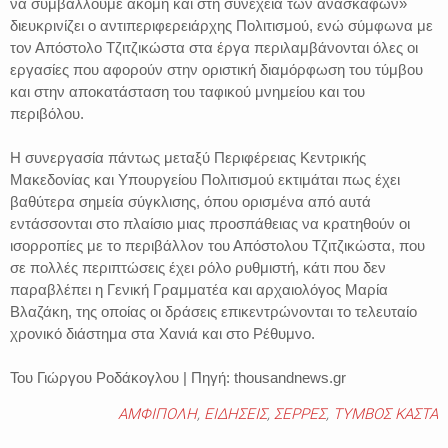
να συμβάλλουμε ακόμη και στη συνέχεια των ανασκαφών»
διευκρινίζει ο αντιπεριφερειάρχης Πολιτισμού, ενώ σύμφωνα με
τον Απόστολο Τζιτζικώστα στα έργα περιλαμβάνονται όλες οι
εργασίες που αφορούν στην οριστική διαμόρφωση του τύμβου
και στην αποκατάσταση του ταφικού μνημείου και του
περιβόλου.
Η συνεργασία πάντως μεταξύ Περιφέρειας Κεντρικής
Μακεδονίας και Υπουργείου Πολιτισμού εκτιμάται πως έχει
βαθύτερα σημεία σύγκλισης, όπου ορισμένα από αυτά
εντάσσονται στο πλαίσιο μιας προσπάθειας να κρατηθούν οι
ισορροπίες με το περιβάλλον του Απόστολου Τζιτζικώστα, που
σε πολλές περιπτώσεις έχει ρόλο ρυθμιστή, κάτι που δεν
παραβλέπει η Γενική Γραμματέα και αρχαιολόγος Μαρία
Βλαζάκη, της οποίας οι δράσεις επικεντρώνονται το τελευταίο
χρονικό διάστημα στα Χανιά και στο Ρέθυμνο.
Του Γιώργου Ροδάκογλου | Πηγή: thousandnews.gr
ΑΜΦΙΠΟΛΗ
,
ΕΙΔΗΣΕΙΣ
,
ΣΕΡΡΕΣ
,
ΤΥΜΒΟΣ ΚΑΣΤΑ