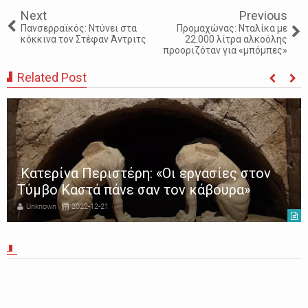
Next
Previous
Πανσερραϊκός: Ντύνει στα
Προμαχώνας: Νταλίκα με
κόκκινα τον Στέφαν Άντριτς
22.000 λίτρα αλκοόλης
προοριζόταν για «μπόμπες»
Related Post
Κατερίνα Περιστέρη: «Οι εργασίες στον
Τύμβο Καστά πάνε σαν τον κάβουρα»
Unknown
2022-12-21