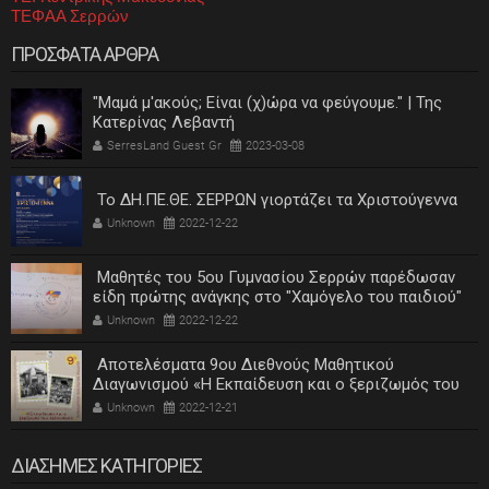
ΤΕΦΑΑ Σερρών
ΠΡΟΣΦΑΤΑ ΑΡΘΡΑ
"Μαμά μ'ακούς; Είναι (χ)ώρα να φεύγουμε." | Της
Κατερίνας Λεβαντή
SerresLand Guest Gr
2023-03-08
Το ΔΗ.ΠΕ.ΘΕ. ΣΕΡΡΩΝ γιορτάζει τα Χριστούγεννα
Unknown
2022-12-22
Μαθητές του 5ου Γυμνασίου Σερρών παρέδωσαν
είδη πρώτης ανάγκης στο "Χαμόγελο του παιδιού"
Unknown
2022-12-22
Αποτελέσματα 9ου Διεθνούς Μαθητικού
Διαγωνισμού «Η Εκπαίδευση και ο ξεριζωμός του
ελληνισμού»
Unknown
2022-12-21
ΔΙΑΣΗΜΕΣ ΚΑΤΗΓΟΡΙΕΣ