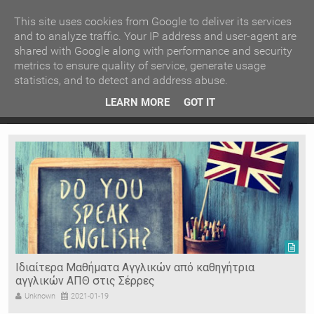
ΚΕΝΤΡΙΚΗ
ΑΝΑ ΚΑΤΗΓΟΡΙΑ
This site uses cookies from Google to deliver its services
and to analyze traffic. Your IP address and user-agent are
shared with Google along with performance and security
ΕΙΔΗΣΕΙΣ
ΑΝΑ ΠΕΡΙΟΧΗ
metrics to ensure quality of service, generate usage
statistics, and to detect and address abuse.
ΠΡΟΣΦΑΤΑ ΝΕΑ
Recent Post
 είδη
Ιερόσυλοι έκλεψαν τάματα από Ιερό Ναό στις Σέρρες
LEARN MORE
GOT IT
"
Ν. ΣΕΡΡΩΝ
Η ΓΗ ΜΑΣ
ΤΥΧΑΙΕΣ
ΑΝΑΡΤΗΣΕΙΣ/ΑΡΘΡΑ
Serres Racing Circuit
Panserraikos FC
Ikaroi B.C.
Ιδιαίτερα Μαθήματα Αγγλικών από καθηγήτρια
αγγλικών ΑΠΘ στις Σέρρες
Unknown
2021-01-19