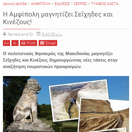
Αρχική σελίδα
ΑΜΦΙΠΟΛΗ
ΕΙΔΗΣΕΙΣ
ΣΕΡΡΕΣ
ΤΥΜΒΟΣ ΚΑΣΤΑ
H Αμφίπολη μαγνητίζει Σεΐχηδες και
Κινέζους!
SerresLand Gr
8:42:00 μ.μ.
A
+
A
-
Print
Email
Ο πολιτιστικός θησαυρός της Μακεδονίας μαγνητίζει
Σεΐχηδες και Κινέζους δημιουργώντας νέες τάσεις στην
αναζήτηση τουριστικών προορισμών.