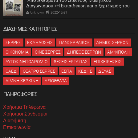
Αποτελέσματα 9ου Διεθνούς Μαθητικού
Διαγωνισμού «Η Εκπαίδευση και ο ξεριζωμός του
ελληνισμού»
Unknown
2022-12-21
ΔΙΑΣΗΜΕΣ ΚΑΤΗΓΟΡΙΕΣ
ΣΕΡΡΕΣ
ΕΚΔΗΛΩΣΕΙΣ
ΠΑΝΣΕΡΡΑΙΚΟΣ
ΔΗΜΟΣ ΣΕΡΡΩΝ
ΟΙΚΟΝΟΜΙΑ
CINE ΣΕΡΡΕΣ
ΔΗΠΕΘΕ ΣΕΡΡΩΝ
ΑΜΦΙΠΟΛΗ
ΑΥΤΟΚΙΝΗΤΟΔΡΟΜΙΟ
ΘΕΣΕΙΣ ΕΡΓΑΣΙΑΣ
ΕΠΙΧΕΙΡΗΣΕΙΣ
ΟΑΕΔ
ΘΕΑΤΡΟ ΣΕΡΡΕΣ
ΕΣΠΑ
ΚΕΔΗΣ
ΔΕΥΑΣ
ΛΙΜΝΗ ΚΕΡΚΙΝΗ
ΑΞΙΟΘΕΑΤΑ
ΠΛΗΡΟΦΟΡΙΕΣ
Χρήσιμα Τηλέφωνα
Χρήσιμοι Σύνδεσμοι
Διαφήμιση
Επικοινωνία