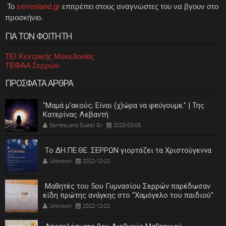
Το
serresland.gr
επιτρέπει στους αναγνώστες του να βγουν στο
προσκήνιο.
ΓΙΑ ΤΟΝ ΦΟΙΤΗΤΗ
ΤΕΙ Κεντρικής Μακεδονίας
ΤΕΦΑΑ Σερρών
ΠΡΟΣΦΑΤΑ ΑΡΘΡΑ
"Μαμά μ'ακούς; Είναι (χ)ώρα να φεύγουμε." | Της
Κατερίνας Λεβαντή
SerresLand Guest Gr
2023-03-08
Το ΔΗ.ΠΕ.ΘΕ. ΣΕΡΡΩΝ γιορτάζει τα Χριστούγεννα
Unknown
2022-12-22
Μαθητές του 5ου Γυμνασίου Σερρών παρέδωσαν
είδη πρώτης ανάγκης στο "Χαμόγελο του παιδιού"
Unknown
2022-12-22