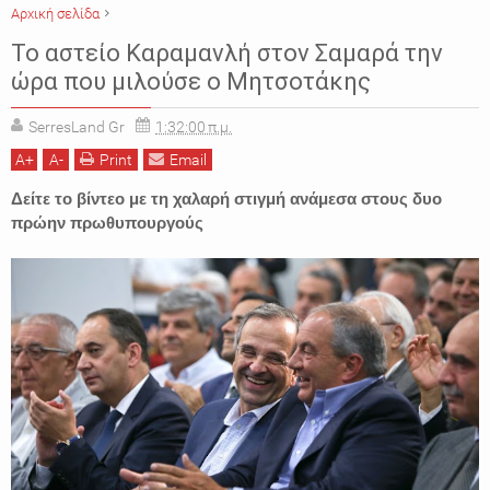
Αρχική σελίδα
ΑΝΤΩΝΗΣ ΣΑΜΑΡΑΣ
ΒΙΝΤΕΟ
ΕΙΔΗΣΕΙΣ
ΕΛΛΑΔΑ
Το αστείο Καραμανλή στον Σαμαρά την
ΚΩΣΤΑΣ ΚΑΡΑΜΑΝΛΗΣ
ΝΕΑ ΔΗΜΟΚΡΑΤΙΑ
ΠΟΛΙΤΙΚΗ
ώρα που μιλούσε ο Μητσοτάκης
SerresLand Gr
1:32:00 π.μ.
A
+
A
-
Print
Email
Δείτε το βίντεο με τη χαλαρή στιγμή ανάμεσα στους δυο
πρώην πρωθυπουργούς