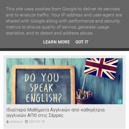
ΚΕΝΤΡΙΚΗ
ΑΝΑ ΚΑΤΗΓΟΡΙΑ
This site uses cookies from Google to deliver its services
and to analyze traffic. Your IP address and user-agent are
shared with Google along with performance and security
ΕΙΔΗΣΕΙΣ
ΑΝΑ ΠΕΡΙΟΧΗ
metrics to ensure quality of service, generate usage
statistics, and to detect and address abuse.
ΠΡΟΣΦΑΤΑ ΝΕΑ
Recent Post
 είδη
Ιερόσυλοι έκλεψαν τάματα από Ιερό Ναό στις Σέρρες
LEARN MORE
GOT IT
"
Ν. ΣΕΡΡΩΝ
Η ΓΗ ΜΑΣ
ΤΥΧΑΙΕΣ
ΑΝΑΡΤΗΣΕΙΣ/ΑΡΘΡΑ
Serres Racing Circuit
Panserraikos FC
Ikaroi B.C.
Ιδιαίτερα Μαθήματα Αγγλικών από καθηγήτρια
αγγλικών ΑΠΘ στις Σέρρες
Unknown
2021-01-19