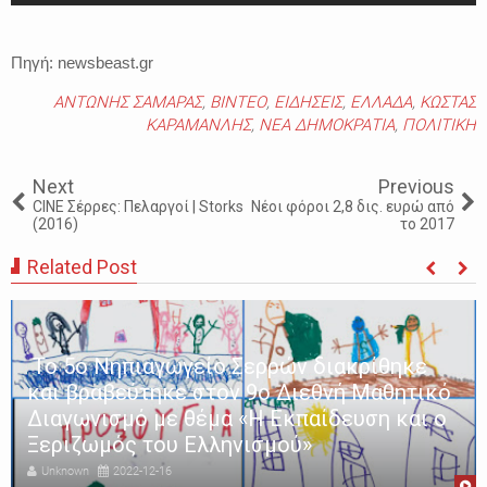
Πηγή: newsbeast.gr
ΑΝΤΩΝΗΣ ΣΑΜΑΡΑΣ
,
ΒΙΝΤΕΟ
,
ΕΙΔΗΣΕΙΣ
,
ΕΛΛΑΔΑ
,
ΚΩΣΤΑΣ
ΚΑΡΑΜΑΝΛΗΣ
,
ΝΕΑ ΔΗΜΟΚΡΑΤΙΑ
,
ΠΟΛΙΤΙΚΗ
Next
Previous
CINE Σέρρες: Πελαργοί | Storks
Νέοι φόροι 2,8 δις. ευρώ από
(2016)
το 2017
Related Post
Το 5ο Νηπιαγωγείο Σερρών διακρίθηκε
και βραβεύτηκε στον 9ο Διεθνή Μαθητικό
Διαγωνισμό με θέμα «Η Εκπαίδευση και ο
Ξεριζωμός του Ελληνισμού»
Unknown
2022-12-16