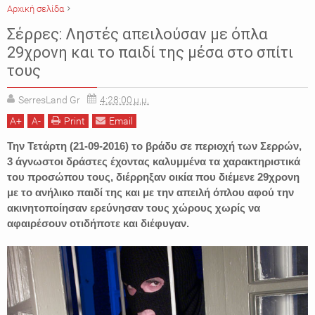
Αρχική σελίδα
ΑΣΤΥΝΟΜΙΚΑ
ΔΙΑΡΡΗΞΕΙΣ
ΕΙΔΗΣΕΙΣ
ΛΗΣΤΕΙΑ
ΣΕΡΡΕΣ
Σέρρες: Ληστές απειλούσαν με όπλα
29χρονη και το παιδί της μέσα στο σπίτι
τους
SerresLand Gr
4:28:00 μ.μ.
A
+
A
-
Print
Email
Την Τετάρτη (21-09-2016) το βράδυ σε περιοχή των Σερρών,
3 άγνωστοι δράστες έχοντας καλυμμένα τα χαρακτηριστικά
του προσώπου τους, διέρρηξαν οικία που διέμενε 29χρονη
με το ανήλικο παιδί της και με την απειλή όπλου αφού την
ακινητοποίησαν ερεύνησαν τους χώρους χωρίς να
αφαιρέσουν οτιδήποτε και διέφυγαν.