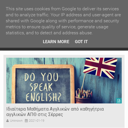
ΚΕΝΤΡΙΚΗ
ΑΝΑ ΚΑΤΗΓΟΡΙΑ
This site uses cookies from Google to deliver its services
and to analyze traffic. Your IP address and user-agent are
shared with Google along with performance and security
ΕΙΔΗΣΕΙΣ
ΑΝΑ ΠΕΡΙΟΧΗ
metrics to ensure quality of service, generate usage
statistics, and to detect and address abuse.
ΠΡΟΣΦΑΤΑ ΝΕΑ
Recent Post
 είδη
Ιερόσυλοι έκλεψαν τάματα από Ιερό Ναό στις Σέρρες
LEARN MORE
GOT IT
"
Ν. ΣΕΡΡΩΝ
Η ΓΗ ΜΑΣ
ΤΥΧΑΙΕΣ
ΑΝΑΡΤΗΣΕΙΣ/ΑΡΘΡΑ
Serres Racing Circuit
Panserraikos FC
Ikaroi B.C.
Ιδιαίτερα Μαθήματα Αγγλικών από καθηγήτρια
αγγλικών ΑΠΘ στις Σέρρες
Unknown
2021-01-19