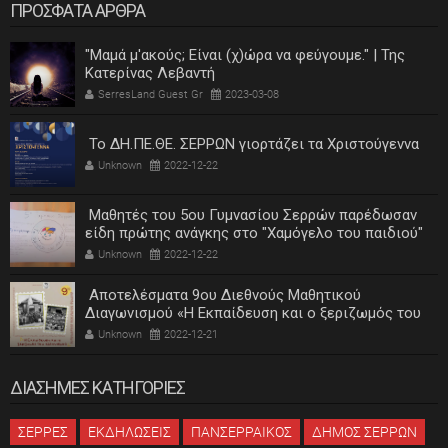
ΠΡΟΣΦΑΤΑ ΑΡΘΡΑ
"Μαμά μ'ακούς; Είναι (χ)ώρα να φεύγουμε." | Της
Κατερίνας Λεβαντή
SerresLand Guest Gr
2023-03-08
Το ΔΗ.ΠΕ.ΘΕ. ΣΕΡΡΩΝ γιορτάζει τα Χριστούγεννα
Unknown
2022-12-22
Μαθητές του 5ου Γυμνασίου Σερρών παρέδωσαν
είδη πρώτης ανάγκης στο "Χαμόγελο του παιδιού"
Unknown
2022-12-22
Αποτελέσματα 9ου Διεθνούς Μαθητικού
Διαγωνισμού «Η Εκπαίδευση και ο ξεριζωμός του
ελληνισμού»
Unknown
2022-12-21
ΔΙΑΣΗΜΕΣ ΚΑΤΗΓΟΡΙΕΣ
ΣΕΡΡΕΣ
ΕΚΔΗΛΩΣΕΙΣ
ΠΑΝΣΕΡΡΑΙΚΟΣ
ΔΗΜΟΣ ΣΕΡΡΩΝ