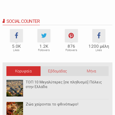
SOCIAL COUNTER
5.0Κ
1.2Κ
876
1200 μέλη
Likes
Followers
Followers
Likes
Κορυφαία
Εβδομάδας
Μήνα
ΤΟΠ 10 Μεγαλύτερες [σε πληθυσμό] Πόλεις
στην Ελλάδα
Ζώα χαίρονται το φθινόπωρο!