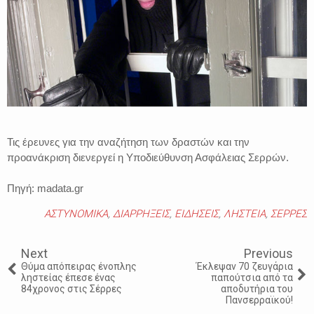
Τις έρευνες για την αναζήτηση των δραστών και την
προανάκριση διενεργεί η Υποδιεύθυνση Ασφάλειας Σερρών.
Πηγή: madata.gr
ΑΣΤΥΝΟΜΙΚΑ
,
ΔΙΑΡΡΗΞΕΙΣ
,
ΕΙΔΗΣΕΙΣ
,
ΛΗΣΤΕΙΑ
,
ΣΕΡΡΕΣ
Next
Previous
Θύμα απόπειρας ένοπλης
Έκλεψαν 70 ζευγάρια
ληστείας έπεσε ένας
παπούτσια από τα
84χρονος στις Σέρρες
αποδυτήρια του
Πανσερραϊκού!