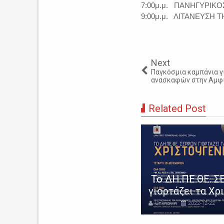
7:00μ.μ. ΠΑΝΗΓΥΡΙΚΟ
9:00μ.μ. ΛΙΤΑΝΕΥΣΗ 
Next
Παγκόσμια καμπάνια γ
ανασκαφών στην Αμφ
Related Post
ρουσίαση του νέου βιβλίου
Το ΔΗ.ΠΕ.ΘΕ. 
υ Θεόδωρου Γρηγοριάδη
γιορτάζει τα Χρ
nknown
2022-05-20
Unknown
2022-12-22