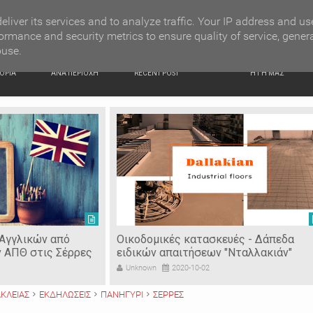
G NEWS
Ιερόσυλοι έκλεψαν τάματα από Ιερό Ναό στις Σέρρες
eliver its services and to analyze traffic. Your IP address and us
ormance and security metrics to ensure quality of service, gener
buse.
ΙΚΗ
ΕΙΔΗΣΕΙΣ
ΠΡΟΣΦΑΤΑ ΝΕΑ
Ν. ΣΕΡΡΩΝ
ΟΡΙΑ
ΑΝΑ ΠΕΡΙΟΧΗ
RECENT POST
Η ΓΗ ΜΑΣ
 Αγγλικών από
Οικοδομικές κατασκευές - Δάπεδα
ν ΑΠΘ στις Σέρρες
ειδικών απαιτήσεων "Νταλλακιάν"
Unknown
2020-10-02
ΚΛΕΙΑΣ
ΕΚΔΗΛΩΣΕΙΣ
ΠΑΝΗΓΥΡΙ
ΣΕΡΡΕΣ