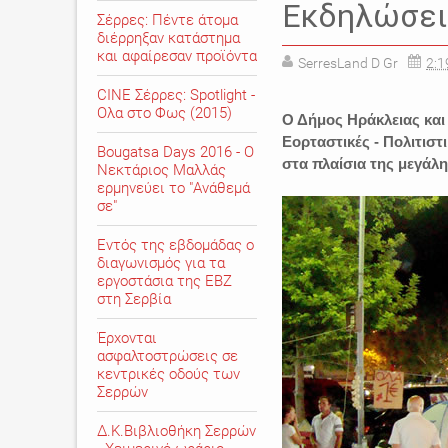
Εκδηλώσει
Σέρρες: Πέντε άτομα
διέρρηξαν κατάστημα
και αφαίρεσαν προϊόντα
SerresLand D Gr
2:1
CINE Σέρρες: Spotlight -
Ολα στο Φως (2015)
Ο Δήμος Ηράκλειας και
Εορταστικές - Πολιτισ
Bougatsa Days 2016 - Ο
στα πλαίσια της μεγάλ
Νεκτάριος Μαλλάς
ερμηνεύει το "Ανάθεμά
σε"
Εντός της εβδομάδας ο
διαγωνισμός για τα
εργοστάσια της ΕΒΖ
στη Σερβία
Έρχονται
ασφαλτοστρώσεις σε
κεντρικές οδούς των
Σερρών
Δ.Κ.Βιβλιοθήκη Σερρών