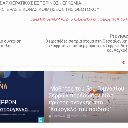
Σ ΑΡΧΙΕΡΑΤΙΚΟΣ ΕΣΠΕΡΙΝΟΣ - ΕΓΚΩΜΙΑ
ΤΗΣ ΙΕΡΑΣ ΕΙΚΟΝΑΣ ΚΟΙΜΗΣΕΩΣ ΤΗΣ ΘΕΟΤΟΚΟΥ
ΔΗΜΟΣ ΗΡΑΚΛΕΙΑΣ
,
ΕΚΔΗΛΩΣΕΙΣ
,
ΠΑΝΗΓΥΡΙ
,
ΣΕΡ
Previou
ια συνέχιση
Χειροπέδες σε τρία άτομα στη Θεσσαλονίκη 
ίπολη
«Ξάφρισαν» σούπερ μάρκετ σε Σέρρες, Λητ
και Λαγκαδ
Μαθητές του 5ου Γυμνασίου
Σερρών παρέδωσαν είδη
ΣΕΡΡΩΝ
πρώτης ανάγκης στο
ιστούγεννα
"Χαμόγελο του παιδιού"
Unknown
2022-12-22