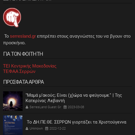
Το
serresland.gr
επιτρέπει στους αναγνώστες του να βγουν στο
προσκήνιο.
ΓΙΑ ΤΟΝ ΦΟΙΤΗΤΗ
ΤΕΙ Κεντρικής Μακεδονίας
ΤΕΦΑΑ Σερρών
ΠΡΟΣΦΑΤΑ ΑΡΘΡΑ
"Μαμά μ'ακούς; Είναι (χ)ώρα να φεύγουμε." | Της
Κατερίνας Λεβαντή
SerresLand Guest Gr
2023-03-08
Το ΔΗ.ΠΕ.ΘΕ. ΣΕΡΡΩΝ γιορτάζει τα Χριστούγεννα
Unknown
2022-12-22