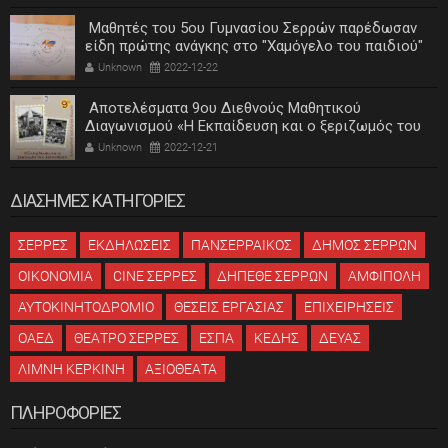
Μαθητές του 5ου Γυμνασίου Σερρών παρέδωσαν
είδη πρώτης ανάγκης στο "Χαμόγελο του παιδιού"
Unknown
2022-12-22
Αποτελέσματα 9ου Διεθνούς Μαθητικού
Διαγωνισμού «Η Εκπαίδευση και ο ξεριζωμός του
ελληνισμού»
Unknown
2022-12-21
ΔΙΑΣΗΜΕΣ ΚΑΤΗΓΟΡΙΕΣ
ΣΕΡΡΕΣ
ΕΚΔΗΛΩΣΕΙΣ
ΠΑΝΣΕΡΡΑΙΚΟΣ
ΔΗΜΟΣ ΣΕΡΡΩΝ
ΟΙΚΟΝΟΜΙΑ
CINE ΣΕΡΡΕΣ
ΔΗΠΕΘΕ ΣΕΡΡΩΝ
ΑΜΦΙΠΟΛΗ
ΑΥΤΟΚΙΝΗΤΟΔΡΟΜΙΟ
ΘΕΣΕΙΣ ΕΡΓΑΣΙΑΣ
ΕΠΙΧΕΙΡΗΣΕΙΣ
ΟΑΕΔ
ΘΕΑΤΡΟ ΣΕΡΡΕΣ
ΕΣΠΑ
ΚΕΔΗΣ
ΔΕΥΑΣ
ΛΙΜΝΗ ΚΕΡΚΙΝΗ
ΑΞΙΟΘΕΑΤΑ
ΠΛΗΡΟΦΟΡΙΕΣ