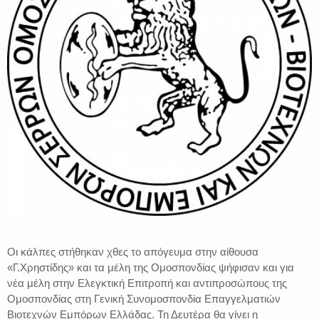
Οι κάλπες στήθηκαν χθες το απόγευμα στην αίθουσα
«Γ.Χρηστίδης» και τα μέλη της Ομοσπονδίας ψήφισαν και για
νέα μέλη στην Ελεγκτική Επιτροπή και αντιπροσώπους της
Ομοσπονδίας στη Γενική Συνομοσπονδία Επαγγελματιών
Βιοτεχνών Εμπόρων Ελλάδας. Τη Δευτέρα θα γίνει η