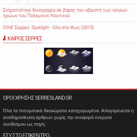
Σχηματίστηκε δικογραφία σε βάρος του υβριστή των νεκρών
ηρώων του Πολεμικού Ναυτικού
CINE Σέρρες: Spotlight - Ολα στο Φως (2015)
ΚΑΙΡΟΣ ΣΕΡΡΕΣ
ΟΡΟΙ ΧΡΗΣΗΣ SERRESLAND.GR
Όλα τα πνευματικά δικαιώματα κατοχυρωμένα. Απαγορέυεται η
αναδημοσίευση άρθρων χωρίς την αναφορά ενεργού
συνδέσμου ως πηγή.
ΕΣΥ ΣΤΟ ΕΠΙΚΕΝΤΡΟ...