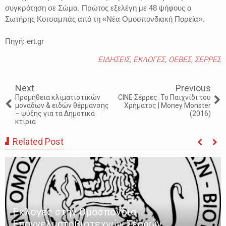
συγκρότηση σε Σώμα. Πρώτος εξελέγη με 48 ψήφους ο
Σωτήρης Κοτσαμπάς από τη «Νέα Ομοσπονδιακή Πορεία».
Πηγή: ert.gr
ΕΙΔΗΣΕΙΣ
,
ΕΚΛΟΓΕΣ
,
ΟΕΒΕΣ
,
ΣΕΡΡΕΣ
Next
Previous
Προμήθεια κλιματιστικών
CINE Σέρρες: To Παιχνίδι του
μονάδων & ειδών θέρμανσης
Χρήματος | Money Monster
– ψύξης για τα Δημοτικά
(2016)
κτίρια
Related Post
Εκλογές στην Ομοσπονδία
Επαγγελματοβιοτεχνών Σερρών