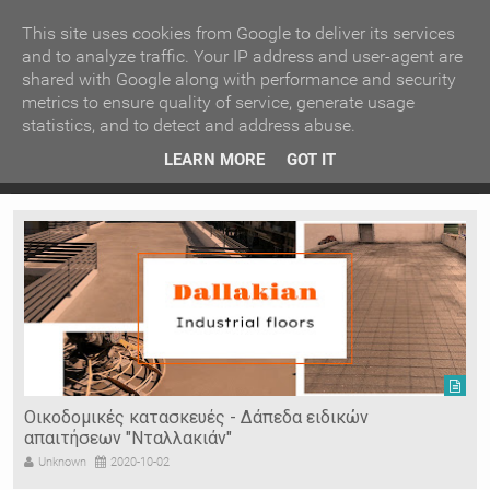
ΚΕΝΤΡΙΚΗ
ΑΝΑ ΚΑΤΗΓΟΡΙΑ
This site uses cookies from Google to deliver its services
and to analyze traffic. Your IP address and user-agent are
shared with Google along with performance and security
ΕΙΔΗΣΕΙΣ
ΑΝΑ ΠΕΡΙΟΧΗ
metrics to ensure quality of service, generate usage
statistics, and to detect and address abuse.
ΠΡΟΣΦΑΤΑ ΝΕΑ
Recent Post
ρρες
Κατερίνα Περιστέρη: «Οι εργασίες στον Τύμβο Καστά
LEARN MORE
GOT IT
πάνε σαν τον κάβουρα»
Ν. ΣΕΡΡΩΝ
Η ΓΗ ΜΑΣ
ΤΥΧΑΙΕΣ
ΑΝΑΡΤΗΣΕΙΣ/ΑΡΘΡΑ
Serres Racing Circuit
Panserraikos FC
Ikaroi B.C.
Οικοδομικές κατασκευές - Δάπεδα ειδικών
απαιτήσεων "Νταλλακιάν"
Unknown
2020-10-02