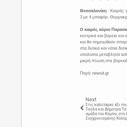
Θεσσαλονίκη
- Καιρός: 
3 με 4 μποφόρ. Θερμοκρ
Ο καιρός αύριο Παρασκ
κεντρικά και βόρεια και
και θα σημειωθούν σπορα
στα δυτικά και νότια δυτ
υπόλοιπα μεταβλητοί ασ
μικρή πτώση στα βορειοδ
Πηγή: newsit.gr
Next
Στις καλύτερες έξι τ
Τσόλα και Δήμητρα Τσι
ομάδα του Κόμπο, στ
Συγχρονισμένης Κολύ