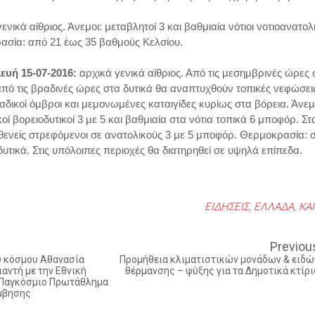
γενικά αίθριος. Άνεμοι: μεταβλητοί 3 και βαθμιαία νότιοι νοτιοανατολ
ασία: από 21 έως 35 βαθμούς Κελσίου.
ευή 15-07-2016:
αρχικά γενικά αίθριος. Από τις μεσημβρινές ώρες 
 από τις βραδινές ώρες στα δυτικά θα αναπτυχθούν τοπικές νεφώσει
δικοί όμβροι και μεμονωμένες καταιγίδες κυρίως στα βόρεια. Άνεμ
ικοί βορειοδυτικοί 3 με 5 και βαθμιαία στα νότια τοπικά 6 μποφόρ. Στ
θενείς στρεφόμενοι σε ανατολικούς 3 με 5 μποφόρ. Θερμοκρασία: 
υτικά. Στις υπόλοιπες περιοχές θα διατηρηθεί σε υψηλά επίπεδα.
ΕΙΔΗΣΕΙΣ
,
ΕΛΛΑΔΑ
,
ΚΑ
Previou
ου κόσμου Αθανασία
Προμήθεια κλιματιστικών μονάδων & ειδώ
αντή με την Εθνική
θέρμανσης – ψύξης για τα Δημοτικά κτίρι
ο Παγκόσμιο Πρωτάθλημα
μβησης