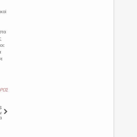
ικοί
στα
ς
οι:
α
σε
ΙΡΟΣ
s
ν
α