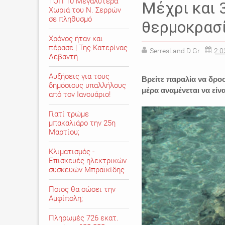
ΤΟΠ 10 Μεγαλύτερα
Μέχρι και 
Χωριά του Ν. Σερρών
σε πληθυσμό
θερμοκρασ
Χρόνος ήταν και
πέρασε | Της Κατερίνας
SerresLand D Gr
2:0
Λεβαντή
Αυξήσεις για τους
Βρείτε παραλία να δροσι
δημόσιους υπαλλήλους
μέρα αναμένεται να εί
από τον Ιανουάριο!
Γιατί τρώμε
μπακαλιάρο την 25η
Μαρτίου;
Κλιματισμός -
Επισκευές ηλεκτρικών
συσκευών Μπραϊκίδης
Ποιος θα σώσει την
Αμφίπολη;
Πληρωμές 726 εκατ.