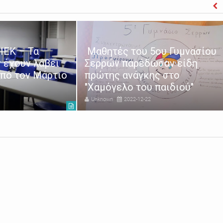
ΙΕΚ – Τα
Μαθητές του 5ου Γυμνασίου
 έχουν λάβει
Σερρών παρέδωσαν είδη
από τον Μάρτιο
πρώτης ανάγκης στο
"Χαμόγελο του παιδιού"
Unknown
2022-12-22