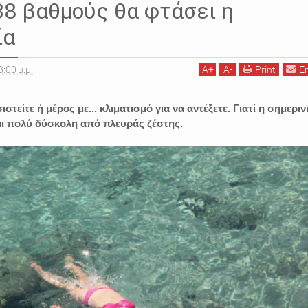
38 βαθμούς θα φτάσει η
ία
3:00 μ.μ.
A
+
A
-
Print
E
στείτε ή μέρος με... κλιματισμό για να αντέξετε. Γιατί η σημεριν
ναι πολύ δύσκολη από πλευράς ζέστης.