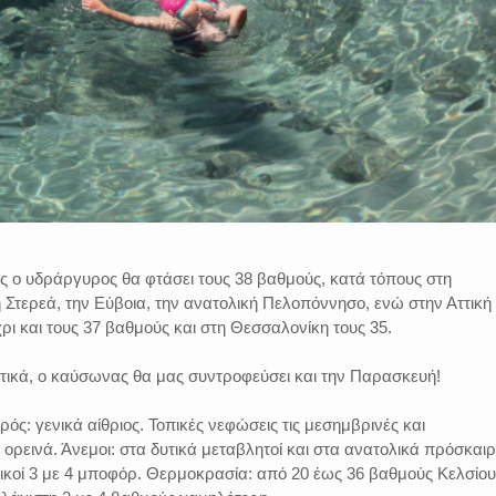
ς ο υδράργυρος θα φτάσει τους 38 βαθμούς, κατά τόπους στη
 Στερεά, την Εύβοια, την ανατολική Πελοπόννησο, ενώ στην Αττική 
χρι και τους 37 βαθμούς και στη Θεσσαλονίκη τους 35.
υτικά, ο καύσωνας θα μας συντροφεύσει και την Παρασκευή!
ρός: γενικά αίθριος. Τοπικές νεφώσεις τις μεσημβρινές και
ορεινά. Άνεμοι: στα δυτικά μεταβλητοί και στα ανατολικά πρόσκαι
ικοί 3 με 4 μποφόρ. Θερμοκρασία: από 20 έως 36 βαθμούς Κελσίου