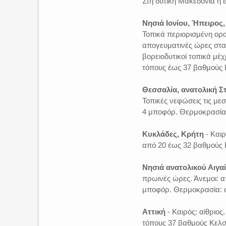
Στη δυτική Μακεδονία η 
Νησιά Ιονίου, Ήπειρος
Τοπικά περιορισμένη ορα
απογευματινές ώρες στα ο
βορειοδυτικοί τοπικά μέ
τόπους έως 37 βαθμούς Κ
Θεσσαλία, ανατολική Σ
Τοπικές νεφώσεις τις με
4 μποφόρ. Θερμοκρασία:
Κυκλάδες, Κρήτη
- Καιρ
από 20 έως 32 βαθμούς 
Νησιά ανατολικού Αιγα
πρωινές ώρες. Άνεμοι: απ
μποφόρ. Θερμοκρασία: α
Αττική
- Καιρός: αίθριος
τόπους 37 βαθμούς Κελσ