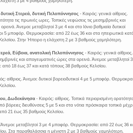
ελάχιστη 3 με 4 βαθμούς χαμηλότερη.
, δυτική Στερεά, δυτική Πελοπόννησος
- Καιρός: γενικά αίθριος.
τότητα τις πρωινές ωρες. Τοπικές νεφώσεις τις μεσημβρινές και
ρεινά. Άνεμοι: μεταβλητοί 3 με 4 και στο Ιόνιο βαθμιαία δυτικοί
χρι 5 μποφόρ. Θερμοκρασία: από 22 έως 36 και στα ηπειρωτικά κατ
ελσίου. Στην Ήπειρο η ελάχιστη 2 με 3 βαθμούς χαμηλότερη.
τερεά, Εύβοια, ανατολική Πελοπόννησος
- Καιρός: γενικά αίθριος.
σημβρινές και απογευματινές ώρες στα ορεινά. Άνεμοι: μεταβλητοί 3
 από 18 έως 37 και κατά τόπους 38 βαθμούς Κελσίου.
ός: αίθριος. Άνεμοι: δυτικοί βορειοδυτικοί 4 με 5 μποφόρ. Θερμοκρα
Κελσίου.
ίου, Δωδεκάνησα
- Καιρός: αίθριος. Τοπικά περιορισμένη ορατότητα
ό βόρειες διευθύνσεις 5 με 5 και στα νότια πρόσκαιρα τοπικά μέχρ
πό 21 έως 35 βαθμούς Κελσίου.
. Άνεμοι: μεταβλητοί 3 με 4 μποφόρ. Θερμοκρασία: από 22 έως 36 
ίου. Στα παραθαλάσσια η μέγιστη 2 με 3 βαθμούς χαμηλότερη.