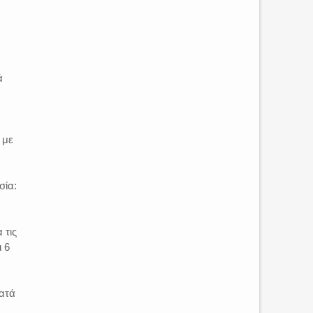
ά
 με
σία:
 τις
ι 6
κατά