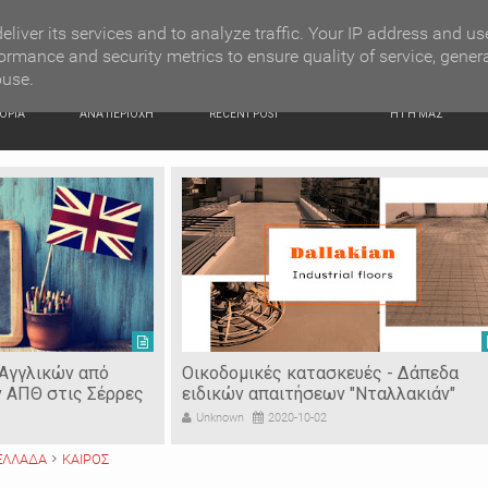
G NEWS
Ιερόσυλοι έκλεψαν τάματα από Ιερό Ναό στις Σέρρες
eliver its services and to analyze traffic. Your IP address and us
ormance and security metrics to ensure quality of service, gener
buse.
ΙΚΗ
ΕΙΔΗΣΕΙΣ
ΠΡΟΣΦΑΤΑ ΝΕΑ
Ν. ΣΕΡΡΩΝ
ΟΡΙΑ
ΑΝΑ ΠΕΡΙΟΧΗ
RECENT POST
Η ΓΗ ΜΑΣ
 Αγγλικών από
Οικοδομικές κατασκευές - Δάπεδα
ν ΑΠΘ στις Σέρρες
ειδικών απαιτήσεων "Νταλλακιάν"
Unknown
2020-10-02
ΕΛΛΑΔΑ
ΚΑΙΡΟΣ