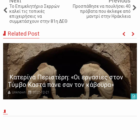
Next
Previous
Το Επιμελητήριο Σερρών
Προσπάθησε να πουλήσει 40
καλεί τις τοπικές
πρόβατα που έκλεψε από
επιχειρήσεις να
μαντρί στην Ηράκλεια
συμμετάσχουν στην 81η ΔΕΘ
Related Post
Κατερίνα Περιστέρη: «Οι εργασίες στον
Τύμβο Καστά πάνε σαν τον κάβουρα»
Unknown
2022-12-21