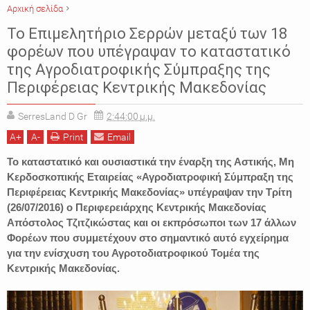
Αρχική σελίδα
ΕΙΔΗΣΕΙΣ
ΕΠΙΜΕΛΗΤΗΡΙΟ
ΠΕΡΙΦΕΡΕΙΑ ΚΕΝΤΡΙΚΗΣ ΜΑΚΕΔΟΝΙΑΣ
Το Επιμελητήριο Σερρών μεταξύ των 18
ΣΕΡΡΕΣ
φορέων που υπέγραψαν το καταστατικό
της Αγροδιατροφικής Σύμπραξης της
Περιφέρειας Κεντρικής Μακεδονίας
SerresLand D Gr
2:44:00 μ.μ.
A
+
A
-
Print
Email
Το καταστατικό και ουσιαστικά την έναρξη της Αστικής, Μη
Κερδοσκοπικής Εταιρείας «Αγροδιατροφική Σύμπραξη της
Περιφέρειας Κεντρικής Μακεδονίας» υπέγραψαν την Τρίτη
(26/07/2016) ο Περιφερειάρχης Κεντρικής Μακεδονίας
Απόστολος Τζιτζικώστας και οι εκπρόσωποι των 17 άλλων
Φορέων που συμμετέχουν στο σημαντικό αυτό εγχείρημα
για την ενίσχυση του Αγροτοδιατροφικού Τομέα της
Κεντρικής Μακεδονίας.