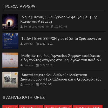
ΠΡΟΣΦΑΤΑ ΑΡΘΡΑ
"Μαμά μ'ακούς; Είναι (χ)ώρα να φεύγουμε." | Της
Κατερίνας Λεβαντή
SerresLand Guest Gr
2023-03-08
Το ΔΗ.ΠΕ.ΘΕ. ΣΕΡΡΩΝ γιορτάζει τα Χριστούγεννα
Unknown
2022-12-22
Μαθητές του 5ου Γυμνασίου Σερρών παρέδωσαν
είδη πρώτης ανάγκης στο "Χαμόγελο του παιδιού"
Unknown
2022-12-22
Αποτελέσματα 9ου Διεθνούς Μαθητικού
Διαγωνισμού «Η Εκπαίδευση και ο ξεριζωμός του
ελληνισμού»
Unknown
2022-12-21
ΔΙΑΣΗΜΕΣ ΚΑΤΗΓΟΡΙΕΣ