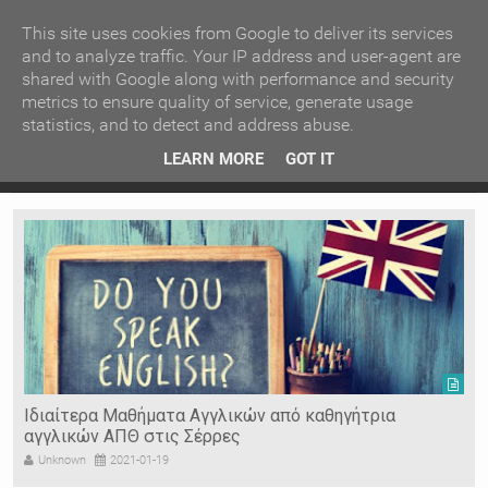
ΚΕΝΤΡΙΚΗ
ΑΝΑ ΚΑΤΗΓΟΡΙΑ
This site uses cookies from Google to deliver its services
and to analyze traffic. Your IP address and user-agent are
shared with Google along with performance and security
ΕΙΔΗΣΕΙΣ
ΑΝΑ ΠΕΡΙΟΧΗ
metrics to ensure quality of service, generate usage
statistics, and to detect and address abuse.
ΠΡΟΣΦΑΤΑ ΝΕΑ
Recent Post
 είδη
Ιερόσυλοι έκλεψαν τάματα από Ιερό Ναό στις Σέρρες
LEARN MORE
GOT IT
"
Ν. ΣΕΡΡΩΝ
Η ΓΗ ΜΑΣ
ΤΥΧΑΙΕΣ
ΑΝΑΡΤΗΣΕΙΣ/ΑΡΘΡΑ
Serres Racing Circuit
Panserraikos FC
Ikaroi B.C.
Ιδιαίτερα Μαθήματα Αγγλικών από καθηγήτρια
αγγλικών ΑΠΘ στις Σέρρες
Unknown
2021-01-19