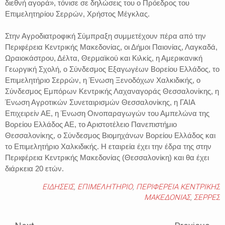
διεθνή αγορά», τόνισε σε δηλώσεις του ο Πρόεδρος του
Επιμελητηρίου Σερρών, Χρήστος Μέγκλας.
Στην Αγροδιατροφική Σύμπραξη συμμετέχουν πέρα από την
Περιφέρεια Κεντρικής Μακεδονίας, οι Δήμοι Παιονίας, Λαγκαδά,
Ωραιοκάστρου, Δέλτα, Θερμαϊκού και Κιλκίς, η Αμερικανική
Γεωργική Σχολή, ο Σύνδεσμος Εξαγωγέων Βορείου Ελλάδος, το
Επιμελητήριο Σερρών, η Ένωση Ξενοδόχων Χαλκιδικής, ο
Σύνδεσμος Εμπόρων Κεντρικής Λαχαναγοράς Θεσσαλονίκης, η
Ένωση Αγροτικών Συνεταιρισμών Θεσσαλονίκης, η ΓΑΙΑ
Επιχειρείν ΑΕ, η Ένωση Οινοπαραγωγών του Αμπελώνα της
Βορείου Ελλάδος ΑΕ, το Αριστοτέλειο Πανεπιστήμιο
Θεσσαλονίκης, ο Σύνδεσμος Βιομηχάνων Βορείου Ελλάδος και
το Επιμελητήριο Χαλκιδικής. Η εταιρεία έχει την έδρα της στην
Περιφέρεια Κεντρικής Μακεδονίας (Θεσσαλονίκη) και θα έχει
διάρκεια 20 ετών.
ΕΙΔΗΣΕΙΣ
,
ΕΠΙΜΕΛΗΤΗΡΙΟ
,
ΠΕΡΙΦΕΡΕΙΑ ΚΕΝΤΡΙΚΗΣ
ΜΑΚΕΔΟΝΙΑΣ
,
ΣΕΡΡΕΣ