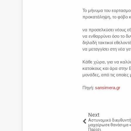
Το μήνυμα του εορτασμού
προκατάληψη, το φόβο κα
να προσελκύσει νέους εθ
να ενθαρρύνει όσο το δυ
δηλαδή τακτικοί εθελοντ
να μεταγγίσει στη νέα γ
Κάθε χώρα, για να καλύψε
κατοίκους και άρα στην
μονάδες, από τις οποίες
Πηγή:
sansimera.gr
Next
Αστυνομικό διευθυντή
μαχαίρωσε θανάσιμα «
Παρίσι