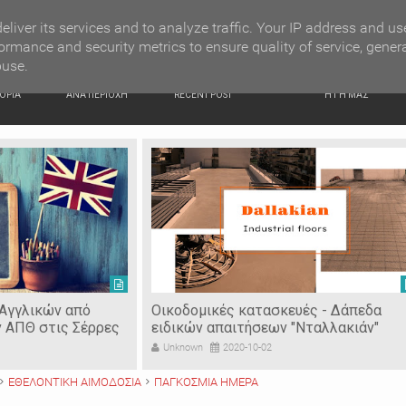
G NEWS
Ιερόσυλοι έκλεψαν τάματα από Ιερό Ναό στις Σέρρες
eliver its services and to analyze traffic. Your IP address and us
ormance and security metrics to ensure quality of service, gener
buse.
ΙΚΗ
ΕΙΔΗΣΕΙΣ
ΠΡΟΣΦΑΤΑ ΝΕΑ
Ν. ΣΕΡΡΩΝ
ΟΡΙΑ
ΑΝΑ ΠΕΡΙΟΧΗ
RECENT POST
Η ΓΗ ΜΑΣ
 Αγγλικών από
Οικοδομικές κατασκευές - Δάπεδα
ν ΑΠΘ στις Σέρρες
ειδικών απαιτήσεων "Νταλλακιάν"
Unknown
2020-10-02
ΕΘΕΛΟΝΤΙΚΗ ΑΙΜΟΔΟΣΙΑ
ΠΑΓΚΟΣΜΙΑ ΗΜΕΡΑ