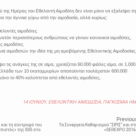
 της Ημέρας του Εθελοντή Αιμοδότη δεν είναι μόνο να εξαλείψει τη
ι την άγνοια γύρω από την αιμοδοσία, αλλά κυρίως:
ελοντές αιμοδότες
νατόν περισσότερους ανθρώπους να γίνουν κανονικοί αιμοδότες,
ές αιμοδότες
ενιά αιμοδοτών την ιδέα της μη αμειβόμενης Εθελοντικής Αιμοδοσίας
ι τις ανάγκες της σε αίμα, χρειάζεται 60.000 φιάλες αίμα, σε 1.000
 Ελλάδα των 10 εκατομμυρίων απαιτούνται τουλάχιστον 600.000
 μόνο το 40% καλύπτεται από εθελοντές αιμοδότες.
14 ΙΟΥΝΙΟΥ
,
ΕΘΕΛΟΝΤΙΚΗ ΑΙΜΟΔΟΣΙΑ
,
ΠΑΓΚΟΣΜΙΑ ΗΜ
Previou
 και τη σύντροφό του
Τα Συνεργεία Καθαρισμού "ΣΙΡΙΣ" και στ
πιστός» της ISIS στο
«SEREXPO 2016