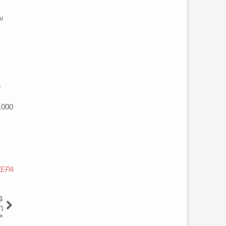
ν
.
.000
ΕΡΑ
s
η
»