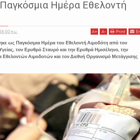
: Παγκόσμια Ημέρα Εθελοντή
56:00 π.μ.
A
+
A
-
Print
E
τηκε ως Παγκόσμια Ημέρα του Εθελοντή Αιμοδότη από τον
γείας, τον Ερυθρό Σταυρό και την Ερυθρά Ημισέληνο, την
 Εθελοντών Αιμοδοτών και τον Διεθνή Οργανισμό Μετάγγισης