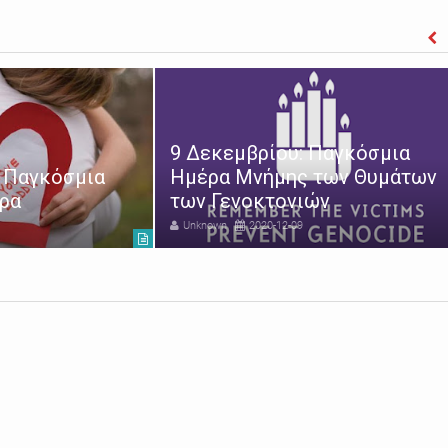
9 Δεκεμβρίου: Παγκόσμια
: Παγκόσμια
Ημέρα Μνήμης των Θυμάτων
ρα
των Γενοκτονιών
Unknown
2020-12-09