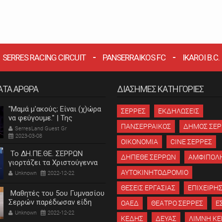
SERRES RACING CIRCUIT
PANSERRAIKOS FC
IKAROI B.C.
ΑΤΑ ΑΡΘΡΑ
ΔΙΑΣΗΜΕΣ ΚΑΤΗΓΟΡΙΕΣ
"Μαμά μ'ακούς; Είναι (χ)ώρα
ΣΕΡΡΕΣ
ΕΚΔΗΛΩΣΕΙΣ
να φεύγουμε." | Της
Κατερίνας Λεβαντή
ΠΑΝΣΕΡΡΑΙΚΟΣ
ΔΗΜΟΣ ΣΕ
SerresLand Guest Gr
2023-03-08
ΟΙΚΟΝΟΜΙΑ
CINE ΣΕΡΡΕΣ
Το ΔΗ.ΠΕ.ΘΕ. ΣΕΡΡΩΝ
ΔΗΠΕΘΕ ΣΕΡΡΩΝ
ΑΜΦΙΠΟΛ
γιορτάζει τα Χριστούγεννα
ΑΥΤΟΚΙΝΗΤΟΔΡΟΜΙΟ
Unknown
2022-12-22
ΘΕΣΕΙΣ ΕΡΓΑΣΙΑΣ
ΕΠΙΧΕΙΡΗΣ
Μαθητές του 5ου Γυμνασίου
Σερρών παρέδωσαν είδη
ΟΑΕΔ
ΘΕΑΤΡΟ ΣΕΡΡΕΣ
Ε
πρώτης ανάγκης στο
Unknown
2022-12-22
ΚΕΔΗΣ
ΔΕΥΑΣ
ΛΙΜΝΗ ΚΕ
"Χαμόγελο του παιδιού"