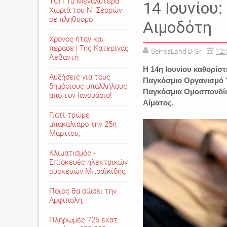
ΤΟΠ 10 Μεγαλύτερα
14 Ιουνίου
Χωριά του Ν. Σερρών
σε πληθυσμό
Αιμοδότη
Χρόνος ήταν και
πέρασε | Της Κατερίνας
SerresLand D Gr
12:
Λεβαντή
Η 14η Ιουνίου καθορίσ
Αυξήσεις για τους
Παγκόσμιο Οργανισμό Υ
δημόσιους υπαλλήλους
Παγκόσμια Ομοσπονδία
από τον Ιανουάριο!
Αίματος.
Γιατί τρώμε
μπακαλιάρο την 25η
Μαρτίου;
Κλιματισμός -
Επισκευές ηλεκτρικών
συσκευών Μπραϊκίδης
Ποιος θα σώσει την
Αμφίπολη;
Πληρωμές 726 εκατ.