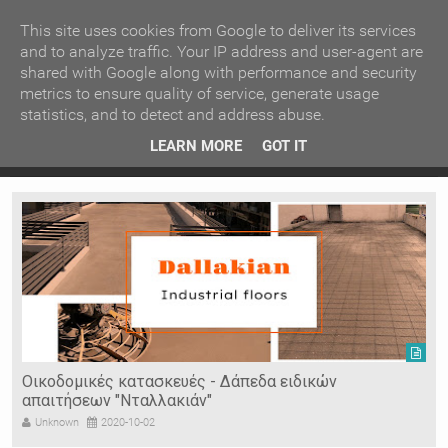
ΚΕΝΤΡΙΚΗ
ΑΝΑ ΚΑΤΗΓΟΡΙΑ
This site uses cookies from Google to deliver its services
and to analyze traffic. Your IP address and user-agent are
shared with Google along with performance and security
ΕΙΔΗΣΕΙΣ
ΑΝΑ ΠΕΡΙΟΧΗ
metrics to ensure quality of service, generate usage
statistics, and to detect and address abuse.
ΠΡΟΣΦΑΤΑ ΝΕΑ
Recent Post
ρρες
Κατερίνα Περιστέρη: «Οι εργασίες στον Τύμβο Καστά
LEARN MORE
GOT IT
πάνε σαν τον κάβουρα»
Ν. ΣΕΡΡΩΝ
Η ΓΗ ΜΑΣ
ΤΥΧΑΙΕΣ
ΑΝΑΡΤΗΣΕΙΣ/ΑΡΘΡΑ
Serres Racing Circuit
Panserraikos FC
Ikaroi B.C.
Οικοδομικές εργασίες - Βιομηχανικά δάπεδα στις
Σέρρες
Unknown
2016-08-18