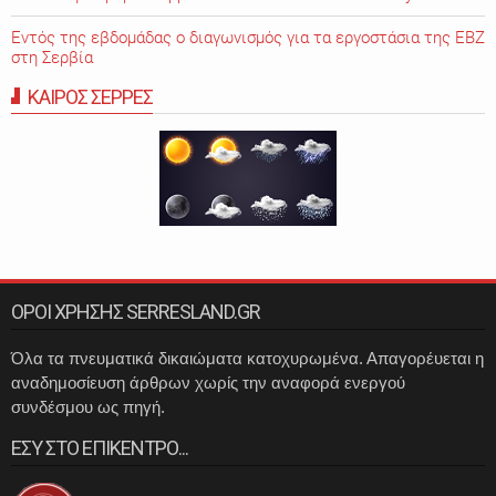
Εντός της εβδομάδας ο διαγωνισμός για τα εργοστάσια της ΕΒΖ
στη Σερβία
ΚΑΙΡΟΣ ΣΕΡΡΕΣ
ΟΡΟΙ ΧΡΗΣΗΣ SERRESLAND.GR
Όλα τα πνευματικά δικαιώματα κατοχυρωμένα. Απαγορέυεται η
αναδημοσίευση άρθρων χωρίς την αναφορά ενεργού
συνδέσμου ως πηγή.
ΕΣΥ ΣΤΟ ΕΠΙΚΕΝΤΡΟ...