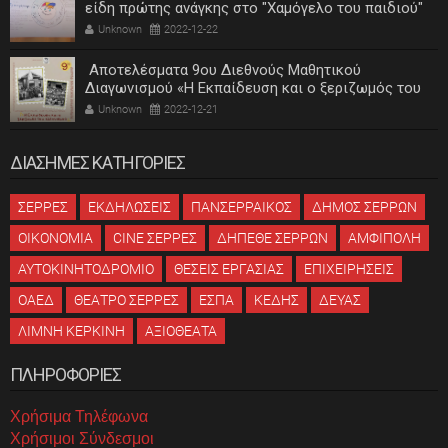
είδη πρώτης ανάγκης στο "Χαμόγελο του παιδιού"
Unknown
2022-12-22
Αποτελέσματα 9ου Διεθνούς Μαθητικού
Διαγωνισμού «Η Εκπαίδευση και ο ξεριζωμός του
ελληνισμού»
Unknown
2022-12-21
ΔΙΑΣΗΜΕΣ ΚΑΤΗΓΟΡΙΕΣ
ΣΕΡΡΕΣ
ΕΚΔΗΛΩΣΕΙΣ
ΠΑΝΣΕΡΡΑΙΚΟΣ
ΔΗΜΟΣ ΣΕΡΡΩΝ
ΟΙΚΟΝΟΜΙΑ
CINE ΣΕΡΡΕΣ
ΔΗΠΕΘΕ ΣΕΡΡΩΝ
ΑΜΦΙΠΟΛΗ
ΑΥΤΟΚΙΝΗΤΟΔΡΟΜΙΟ
ΘΕΣΕΙΣ ΕΡΓΑΣΙΑΣ
ΕΠΙΧΕΙΡΗΣΕΙΣ
ΟΑΕΔ
ΘΕΑΤΡΟ ΣΕΡΡΕΣ
ΕΣΠΑ
ΚΕΔΗΣ
ΔΕΥΑΣ
ΛΙΜΝΗ ΚΕΡΚΙΝΗ
ΑΞΙΟΘΕΑΤΑ
ΠΛΗΡΟΦΟΡΙΕΣ
Χρήσιμα Τηλέφωνα
Χρήσιμοι Σύνδεσμοι