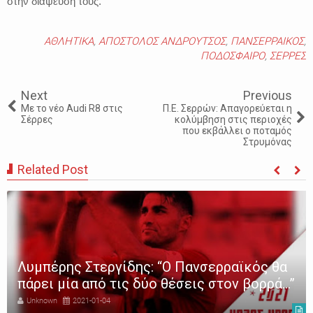
στην διάψευση τους.
ΑΘΛΗΤΙΚΑ
,
ΑΠΟΣΤΟΛΟΣ ΑΝΔΡΟΥΤΣΟΣ
,
ΠΑΝΣΕΡΡΑΙΚΟΣ
,
ΠΟΔΟΣΦΑΙΡΟ
,
ΣΕΡΡΕΣ
Next
Previous
Με το νέο Audi R8 στις
Π.Ε. Σερρών: Απαγορεύεται η
Σέρρες
κολύμβηση στις περιοχές
που εκβάλλει ο ποταμός
Στρυμόνας
Related Post
Λυμπέρης Στεργίδης: “Ο Πανσερραϊκός θα
πάρει μία από τις δύο θέσεις στον βορρά…”
Unknown
2021-01-04