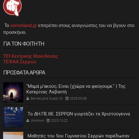
Το
serresland.gr
επιτρέπει στους αναγνώστες του να βγουν στο
προσκήνιο.
ΓΙΑ ΤΟΝ ΦΟΙΤΗΤΗ
ΤΕΙ Κεντρικής Μακεδονίας
ΤΕΦΑΑ Σερρών
ΠΡΟΣΦΑΤΑ ΑΡΘΡΑ
"Μαμά μ'ακούς; Είναι (χ)ώρα να φεύγουμε." | Της
Κατερίνας Λεβαντή
SerresLand Guest Gr
2023-03-08
Το ΔΗ.ΠΕ.ΘΕ. ΣΕΡΡΩΝ γιορτάζει τα Χριστούγεννα
Unknown
2022-12-22
Μαθητές του 5ου Γυμνασίου Σερρών παρέδωσαν