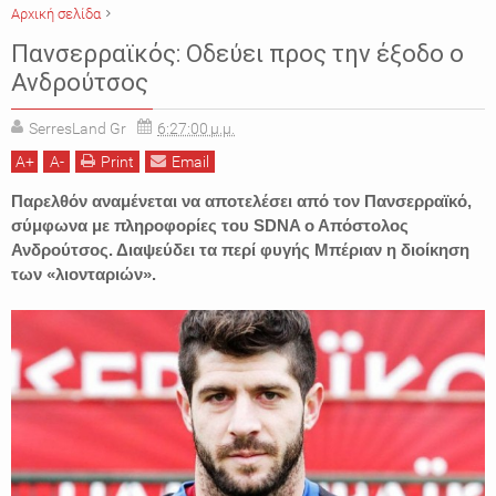
Αρχική σελίδα
ΑΘΛΗΤΙΚΑ
ΑΠΟΣΤΟΛΟΣ ΑΝΔΡΟΥΤΣΟΣ
ΠΑΝΣΕΡΡΑΙΚΟΣ
Πανσερραϊκός: Οδεύει προς την έξοδο ο
ΠΟΔΟΣΦΑΙΡΟ
ΣΕΡΡΕΣ
Ανδρούτσος
SerresLand Gr
6:27:00 μ.μ.
A
+
A
-
Print
Email
Παρελθόν αναμένεται να αποτελέσει από τον Πανσερραϊκό,
σύμφωνα με πληροφορίες του SDNA ο Απόστολος
Ανδρούτσος. Διαψεύδει τα περί φυγής Μπέριαν η διοίκηση
των «λιονταριών».