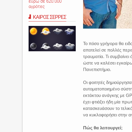
ευρώ σε 620.000
αγρότες
ΚΑΙΡΟΣ ΣΕΡΡΕΣ
Το πόσο γρήγορα θα ειδο
αποτελεί σε πολλές περι
τραυματία. Τι συμβαίνει
ώστε να καλέσει εγκαίρω
Πανεπιστήμιο.
Οι φοιτητές δημιούργη
αυτοματοποιημένο σύστη
εκτάκτου ανάγκης με GP
έχει φτιάξει ήδη μία πρ
κατασκευάσουν το τελικό
να κυκλοφορήσει στην α
Πώς θα λειτουργεί;