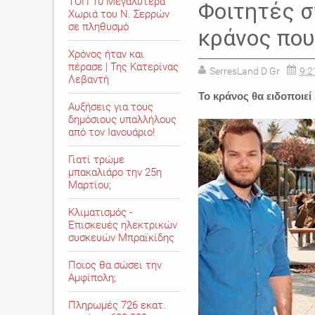
ΤΟΠ 10 Μεγαλύτερα
Φοιτητές σ
Χωριά του Ν. Σερρών
σε πληθυσμό
κράνος πο
Χρόνος ήταν και
πέρασε | Της Κατερίνας
SerresLand D Gr
9:2
Λεβαντή
Το κράνος θα ειδοποιε
Αυξήσεις για τους
δημόσιους υπαλλήλους
από τον Ιανουάριο!
Γιατί τρώμε
μπακαλιάρο την 25η
Μαρτίου;
Κλιματισμός -
Επισκευές ηλεκτρικών
συσκευών Μπραϊκίδης
Ποιος θα σώσει την
Αμφίπολη;
Πληρωμές 726 εκατ.