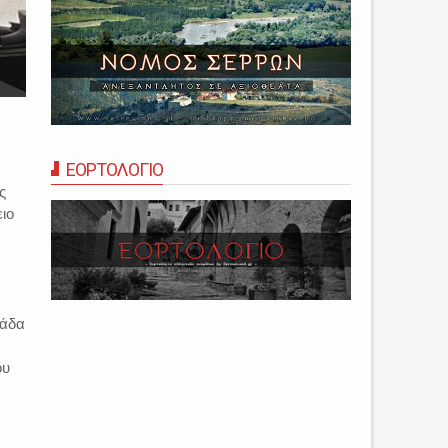
ΕΟΡΤΟΛΟΓΙΟ
ς
ιο
μάδα
ου