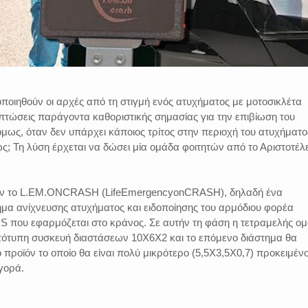
ποιηθούν οι αρχές από τη στιγμή ενός ατυχήματος με μοτοσικλέτα
πτώσεις παράγοντα καθοριστικής σημασίας για την επιβίωση του
 όμως, όταν δεν υπάρχει κάποιος τρίτος στην περιοχή του ατυχήματο
ς; Τη λύση έρχεται να δώσει μία ομάδα φοιτητών από το Αριστοτέλε
σαν το L.EM.ONCRASH (LifeEmergencyonCRASH), δηλαδή ένα
μα ανίχνευσης ατυχήματος και ειδοποίησης του αρμόδιου φορέα
S που εφαρμόζεται στο κράνος. Σε αυτήν τη φάση η τετραμελής ο
ωτότυπη συσκευή διαστάσεων 10Χ6Χ2 και το επόμενο διάστημα θα
 προϊόν το οποίο θα είναι πολύ μικρότερο (5,5Χ3,5Χ0,7) προκειμέν
γορά.