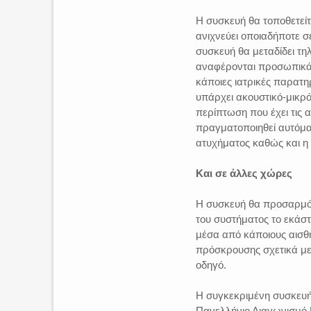
Η συσκευή θα τοποθετείτ
ανιχνεύει οποιαδήποτε σ
συσκευή θα μεταδίδει τ
αναφέρονται προσωπικά σ
κάποιες ιατρικές παρατη
υπάρχει ακουστικό-μικρό
περίπτωση που έχει τις 
πραγματοποιηθεί αυτόματ
ατυχήματος καθώς και η 
Και σε άλλες χώρες
Η συσκευή θα προσαρμόζ
του συστήματος το εκάσ
μέσα από κάποιους αισθη
πρόσκρουσης σχετικά με 
οδηγό.
Η συγκεκριμένη συσκευή 
Πανελλήνιο Διαγωνισμό Κ