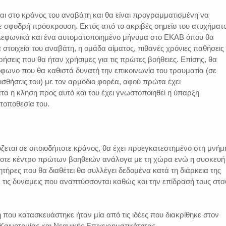
αι στο κράνος του αναβάτη και θα είναι προγραμματισμένη να
ε σφοδρή πρόσκρουση. Εκτός από το ακριβές σημείο του ατυχήματο
ηλεφωνικά και ένα αυτοματοποιημένο μήνυμα στο ΕΚΑΒ όπου θα
τοιχεία του αναβάτη, η ομάδα αίματος, πιθανές χρόνιες παθήσεις 
ρήσεις που θα ήταν χρήσιμες για τις πρώτες βοήθειες. Επίσης, θα
φωνο που θα καθιστά δυνατή την επικοινωνία του τραυματία (σε
αισθήσεις του) με τον αρμόδιο φορέα, αφού πρώτα έχει
α η κλήση προς αυτό και του έχει γνωστοποιηθεί η ύπαρξη
τοποθεσία του.
εται σε οποιοδήποτε κράνος, θα έχει προεγκατεστημένο στη μνήμ
τοτε κέντρο πρώτων βοηθειών ανάλογα με τη χώρα ενώ η συσκευή
τήρες που θα διαθέτει θα συλλέγει δεδομένα κατά τη διάρκεια της
τις δυνάμεις που αναπτύσσονται καθώς και την επίδρασή τους στο
που κατασκευάστηκε ήταν μία από τις ιδέες που διακρίθηκε στον
αινοτομίας και Νεανικής Επιχειρηματικότητας.