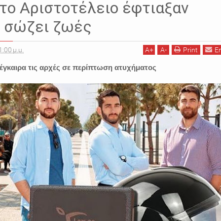
το Αριστοτέλειο έφτιαξαν
υ σώζει ζωές
1:00 μ.μ.
A
+
A
-
Print
E
ί έγκαιρα τις αρχές σε περίπτωση ατυχήματος