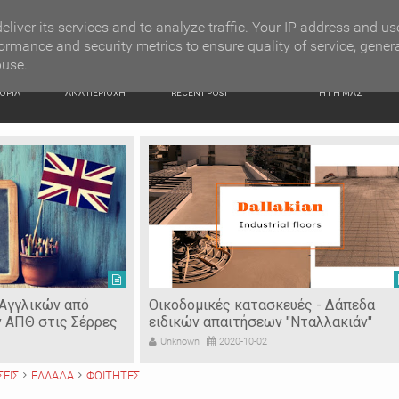
G NEWS
Ιερόσυλοι έκλεψαν τάματα από Ιερό Ναό στις Σέρρες
eliver its services and to analyze traffic. Your IP address and us
ormance and security metrics to ensure quality of service, gener
buse.
ΙΚΗ
ΕΙΔΗΣΕΙΣ
ΠΡΟΣΦΑΤΑ ΝΕΑ
Ν. ΣΕΡΡΩΝ
ΟΡΙΑ
ΑΝΑ ΠΕΡΙΟΧΗ
RECENT POST
Η ΓΗ ΜΑΣ
 Αγγλικών από
Οικοδομικές κατασκευές - Δάπεδα
ν ΑΠΘ στις Σέρρες
ειδικών απαιτήσεων "Νταλλακιάν"
Unknown
2020-10-02
ΣΕΙΣ
ΕΛΛΑΔΑ
ΦΟΙΤΗΤΕΣ