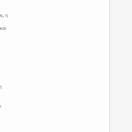
ς, η
και
η
ν