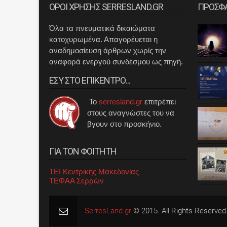
ΟΡΟΙ ΧΡΗΣΗΣ SERRESLAND.GR
ΠΡΟΣΦ
Όλα τα πνευματικά δικαιώματα
κατοχυρωμένα. Απαγορέυεται η
αναδημοσίευση άρθρων χωρίς την
αναφορά ενεργού συνδέσμου ως πηγή.
ΕΣΥ ΣΤΟ ΕΠΙΚΕΝΤΡΟ...
Το
serresland.gr
επιτρέπει
στους αναγνώστες του να
βγουν στο προσκήνιο.
ΓΙΑ ΤΟΝ ΦΟΙΤΗΤΗ
ΤΕΙ Κεντρικής Μακεδονίας
ΤΕΦΑΑ Σερρών
SerresLand.gr
© 2015. All Rights Reserved