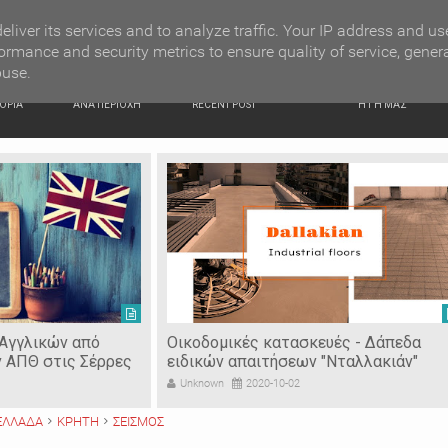
G NEWS
Ιερόσυλοι έκλεψαν τάματα από Ιερό Ναό στις Σέρρες
eliver its services and to analyze traffic. Your IP address and us
ormance and security metrics to ensure quality of service, gener
buse.
ΙΚΗ
ΕΙΔΗΣΕΙΣ
ΠΡΟΣΦΑΤΑ ΝΕΑ
Ν. ΣΕΡΡΩΝ
ΟΡΙΑ
ΑΝΑ ΠΕΡΙΟΧΗ
RECENT POST
Η ΓΗ ΜΑΣ
 Αγγλικών από
Οικοδομικές κατασκευές - Δάπεδα
ν ΑΠΘ στις Σέρρες
ειδικών απαιτήσεων "Νταλλακιάν"
Unknown
2020-10-02
ΕΛΛΑΔΑ
ΚΡΗΤΗ
ΣΕΙΣΜΟΣ