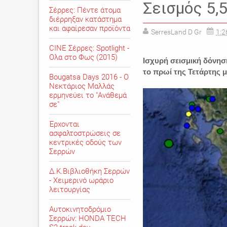
Σεισμός 5,
Σέρρες: Πέντε άτομα
διέρρηξαν κατάστημα
και αφαίρεσαν προϊόντα
SerresLand D Gr
1:2
CINE Σέρρες: Spotlight -
Ολα στο Φως (2015)
Ισχυρή σεισμική δόνηση
το πρωί της Τετάρτης μ
Bougatsa Days 2016 - Ο
Νεκτάριος Μαλλάς
ερμηνεύει το "Ανάθεμά
σε"
Έρχονται
ασφαλτοστρώσεις σε
κεντρικές οδούς των
Σερρών
Δ.Κ.Βιβλιοθήκη Σερρών
- Χειμερινό ωράριο
λειτουργίας
Αυτοκινητοδρόμιο
Σερρών: HONDA TECH