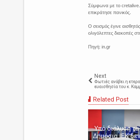
Σύμφωνα με το cretalive.
επικράτησε πανικός.
Ο σεισμός έγινε αισθητό
ολιγόλεπτες διακοπές στ
Πηγή: in.gr
Next
Φωτιές ανάβει η ετερο
ευαισθησία του κ. Καμ
Related Post
Υπό διάλυση τα 
αθήκη ανθρωπιάς: Βολιώτης
Δημόσια ΙΕΚ δεν