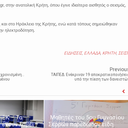
gr, στην ανατολική Κρήτη, όπου έγινε ιδιαίτερα αισθητός ο σεισμός,
ς και στο Ηράκλειο της Κρήτης, ενώ κατά τόπους σημειώθηκαν
ην ηλεκτροδότηση.
ΕΙΔΗΣΕΙΣ
,
ΕΛΛΑΔΑ
,
ΚΡΗΤΗ
,
ΣΕΙ
Previou
χρονισμένη...
ΤΑΙΠΕΔ: Ενέκριναν 19 αποκρατικοποιήσει
μένου
υπό την πίεση των δανειστώ
ΙΕΚ – Τα
Μαθητές του 5ου Γυμνασίου
 έχουν λάβει
Σερρών παρέδωσαν είδη