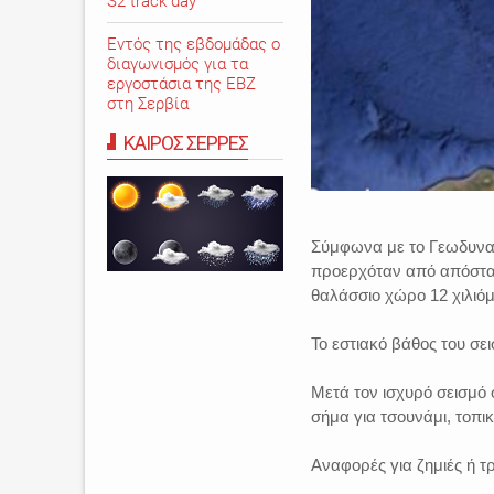
S2 track day
Εντός της εβδομάδας ο
διαγωνισμός για τα
εργοστάσια της ΕΒΖ
στη Σερβία
ΚΑΙΡΟΣ ΣΕΡΡΕΣ
Σύμφωνα με το Γεωδυναμ
προερχόταν από απόστασ
θαλάσσιο χώρο 12 χιλιόμ
Το εστιακό βάθος του σε
Μετά τον ισχυρό σεισμό 
σήμα για τσουνάμι, τοπικ
Αναφορές για ζημιές ή 