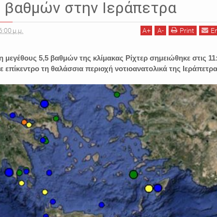
5 βαθμών στην Ιεράπετρα
6:00 μ.μ.
A
+
A
-
Print
E
 μεγέθους 5,5 βαθμών της κλίμακας Ρίχτερ σημειώθηκε στις 11
ε επίκεντρο τη θαλάσσια περιοχή νοτιοανατολικά της Ιεράπετρα