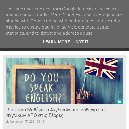
ΚΕΝΤΡΙΚΗ
ΑΝΑ ΚΑΤΗΓΟΡΙΑ
This site uses cookies from Google to deliver its services
and to analyze traffic. Your IP address and user-agent are
shared with Google along with performance and security
ΕΙΔΗΣΕΙΣ
ΑΝΑ ΠΕΡΙΟΧΗ
metrics to ensure quality of service, generate usage
statistics, and to detect and address abuse.
ΠΡΟΣΦΑΤΑ ΝΕΑ
Recent Post
 είδη
Ιερόσυλοι έκλεψαν τάματα από Ιερό Ναό στις Σέρρες
LEARN MORE
GOT IT
"
Ν. ΣΕΡΡΩΝ
Η ΓΗ ΜΑΣ
ΤΥΧΑΙΕΣ
ΑΝΑΡΤΗΣΕΙΣ/ΑΡΘΡΑ
Serres Racing Circuit
Panserraikos FC
Ikaroi B.C.
Ιδιαίτερα Μαθήματα Αγγλικών από καθηγήτρια
αγγλικών ΑΠΘ στις Σέρρες
Unknown
2021-01-19