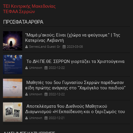
ΤΕΙ Κεντρικής Μακεδονίας
ΤΕΦΑΑ Σερρών
ΠΡΟΣΦΑΤΑ ΑΡΘΡΑ
"Μαμά μ'ακούς; Είναι (χ)ώρα να φεύγουμε." | Της
Κατερίνας Λεβαντή
SerresLand Guest Gr
2023-03-08
Το ΔΗ.ΠΕ.ΘΕ. ΣΕΡΡΩΝ γιορτάζει τα Χριστούγεννα
Unknown
2022-12-22
Μαθητές του 5ου Γυμνασίου Σερρών παρέδωσαν
είδη πρώτης ανάγκης στο "Χαμόγελο του παιδιού"
Unknown
2022-12-22
Αποτελέσματα 9ου Διεθνούς Μαθητικού
Διαγωνισμού «Η Εκπαίδευση και ο ξεριζωμός του
ελληνισμού»
Unknown
2022-12-21