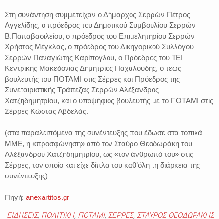
Στη συνάντηση συμμετείχαν ο Δήμαρχος Σερρών Πέτρος
Αγγελίδης, ο πρόεδρος του Δημοτικού Συμβουλίου Σερρών
Β.Παπαβασιλείου, ο πρόεδρος του Επιμελητηρίου Σερρών
Χρήστος Μέγκλας, ο πρόεδρος του Δικηγορικού Συλλόγου
Σερρών Παναγιώτης Καρίπογλου, ο Πρόεδρος του ΤΕΙ
Κεντρικής Μακεδονίας Δημήτριος Παχαλούδης, ο τέως
βουλευτής του ΠΟΤΑΜΙ στις Σέρρες και Πρόεδρος της
Συνεταιριστικής Τράπεζας Σερρών Αλέξανδρος
Χατζηδημητρίου, και ο υποψήφιος βουλευτής με το ΠΟΤΑΜΙ στις
Σέρρες Κώστας Αβδελάς.
(στα παραλειπόμενα της συνέντευξης που έδωσε στα τοπικά
ΜΜΕ, η «προσφώνηση» από τον Σταύρο Θεοδωράκη του
Αλέξανδρου Χατζηδημητρίου, ως «τον άνθρωπό του» στις
Σέρρες, τον οποίο και είχε δίπλα του καθ’όλη τη διάρκεια της
συνέντευξης)
Πηγή:
anexartitos.gr
ΕΙΔΗΣΕΙΣ
,
ΠΟΛΙΤΙΚΗ
,
ΠΟΤΑΜΙ
,
ΣΕΡΡΕΣ
,
ΣΤΑΥΡΟΣ ΘΕΟΔΩΡΑΚΗΣ