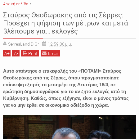
Αρχική σελίδα
ΕΙΔΗΣΕΙΣ
ΠΟΛΙΤΙΚΗ
ΠΟΤΑΜΙ
ΣΕΡΡΕΣ
ΣΤΑΥΡΟΣ ΘΕΟΔΩΡΑΚΗΣ
Σταύρος Θεοδωράκης από τις Σέρρες:
Προέχει η ψήφιση των μέτρων και μετά
βλέπουμε για… εκλογές
SerresLand D Gr
12:59:00 μ.μ.
A
+
A
-
Print
Email
Αυτό απάντησε ο επικεφαλής του «ΠΟΤΑΜΙ» Σταύρος
Θεοδωράκης από τις Σέρρες, όπου πραγματοποίησε
επίσκεψη εξπρές το μεσημέρι της Δευτέρας 18/4, σε
ερώτηση δημοσιογράφου για το αν ζητά εκλογές από τη
Κυβέρνηση. Καθώς, όπως εξήγησε, είναι ο μόνος τρόπος
για να μην έρθει σε οικονομικό αδιέξοδο η χώρα.