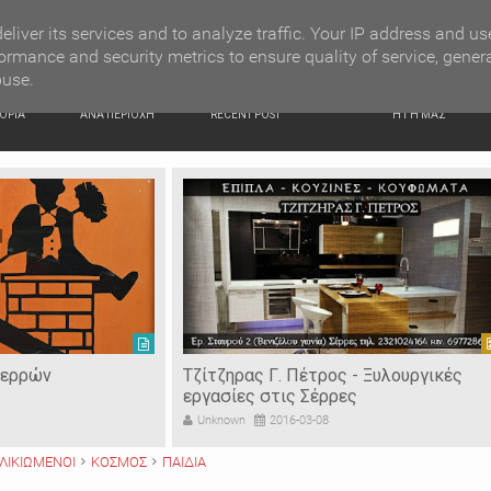
G NEWS
Υπό διάλυση τα ΙΕΚ – Τα Δημόσια ΙΕΚ δεν έχουν λάβει ο
eliver its services and to analyze traffic. Your IP address and us
ormance and security metrics to ensure quality of service, gener
buse.
ΙΚΗ
ΕΙΔΗΣΕΙΣ
ΠΡΟΣΦΑΤΑ ΝΕΑ
Ν. ΣΕΡΡΩΝ
ΟΡΙΑ
ΑΝΑ ΠΕΡΙΟΧΗ
RECENT POST
Η ΓΗ ΜΑΣ
ρος - Ξυλουργικές
Goal Cafe - Το Νο1 Sports Cafe στι
ρρες
Σέρρες
8
Unknown
2016-02-09
ΛΙΚΙΩΜΕΝΟΙ
ΚΟΣΜΟΣ
ΠΑΙΔΙΑ