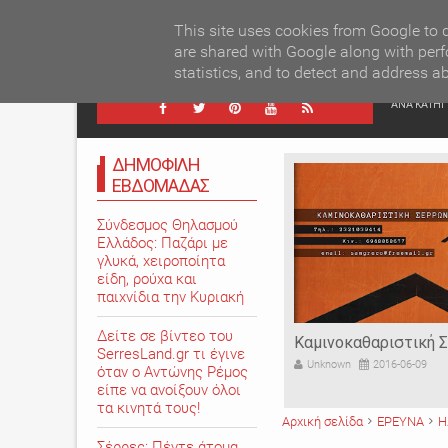
BREAKIN
ον γιατρό και εξαπάτησε ηλικιωμένους
This site uses cookies from Google to d
are shared with Google along with perf
statistics, and to detect and address a
ΚΕΝΤΡ
ΑΝΑ ΚΑΤΗΓ
ΔΗΜΟΦΙΛΗ
ΕΒΔΟΜΑΔΑΣ
Σύνδεσμος Θηλασμού
Ελλάδος: Παζάρι με
γλυκά, χειροποίητα
είδη, ρούχα και
παιχνίδια την Κυριακή
Δείτε σε βίντεο του
Καμινοκαθαριστική Σερρών
Τζίτζηρας Γ. Πέτ
SerresLand.gr τι έγινε
εργασίες στις Σέ
Unknown
2016-06-09
όταν ο Αντώνης Ρέμος
Unknown
2016-03-0
είπε να ανοίξουν όλοι
τα κινητά τους!
Αρχική σελίδα
ΕΡΕΥΝΑ
Η
Σέρρες: Πέντε άτομα