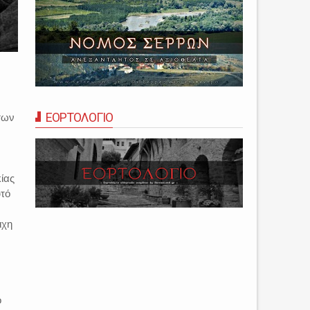
ΕΟΡΤΟΛΟΓΙΟ
των
ίας
υτό
ιχη
ο