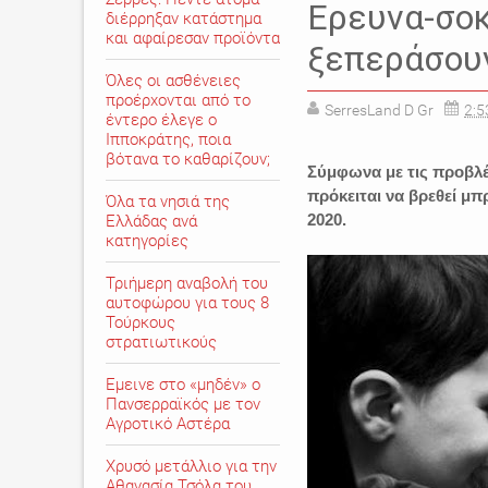
Ερευνα-σοκ
διέρρηξαν κατάστημα
και αφαίρεσαν προϊόντα
ξεπεράσουν
Όλες οι ασθένειες
προέρχονται από το
SerresLand D Gr
2:5
έντερο έλεγε ο
Ιπποκράτης, ποια
βότανα το καθαρίζουν;
Σύμφωνα με τις προβλέ
πρόκειται να βρεθεί μ
Όλα τα νησιά της
2020.
Ελλάδας ανά
κατηγορίες
Τριήμερη αναβολή του
αυτοφώρου για τους 8
Τούρκους
στρατιωτικούς
Εμεινε στο «μηδέν» o
Πανσερραϊκός με τον
Αγροτικό Αστέρα
Χρυσό μετάλλιο για την
Αθανασία Τσόλα του