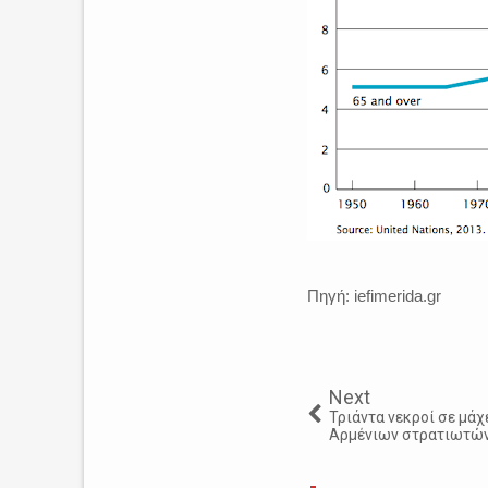
Πηγή: iefimerida.gr
Next
Τριάντα νεκροί σε μά
Αρμένιων στρατιωτών