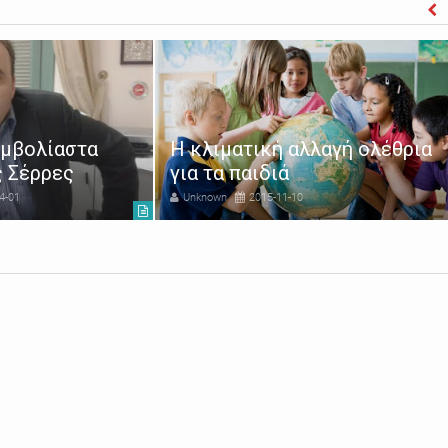
εμβολίαστα
Η κλιματική αλλαγή ολέθρια
ς Σέρρες
για τα παιδιά
4-01
Unknown
2015-11-10