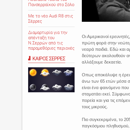
Πανσερραϊκού στο Σόλο
Με το νέο Audi R8 στις
Σέρρες
Διαμαρτυρία για την
Οι Αμερικανοί ερευνητές
απένταξη του
Ν.Σερρών από τις
πρώτη φορά στην νεώτερ
παραμεθόριες περιοχές
νεαρά παιδιά. Εδώ και 
δεύτερων ακολουθούν αντ
ΚΑΙΡΟΣ ΣΕΡΡΕΣ
αλλάξουμε δεκαετία.
Οπως αποκάλυψε η έρευν
άνω των 65 ετών μέσα στ
είναι ένα φαινόμενο που
σταματάει εκεί. Σύμφωνα
πορεία και για τις επόμ
τους μικρούς.
Πιο συγκεκριμένα, το 20
παγκόσμιου πληθυσμού, 