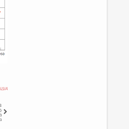
ΙΔΙΑ
s
ό
ά
α