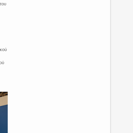
του
ικού
ού