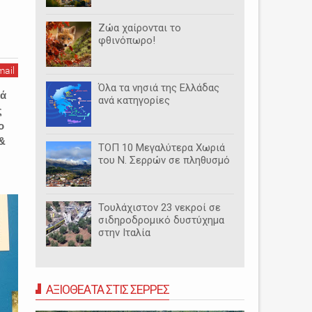
η
Ζώα χαίρονται το
φθινόπωρο!
mail
Όλα τα νησιά της Ελλάδας
λά
ανά κατηγορίες
ς
ο
 &
ΤΟΠ 10 Μεγαλύτερα Χωριά
του Ν. Σερρών σε πληθυσμό
Τουλάχιστον 23 νεκροί σε
σιδηροδρομικό δυστύχημα
στην Ιταλία
ΑΞΙΟΘΕΑΤΑ ΣΤΙΣ ΣΕΡΡΕΣ