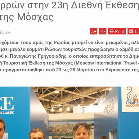
ερρών στην 23η Διεθνή Έκθεσ
 της Μόσχας
00 μ.μ.
A
+
A
-
Print
E
ερχόμενος τουρισμός της Ρωσίας μπορεί να είναι μειωμένος, αλ
ικήσει μεγάλο κομμάτι Ρώσων τουριστών προχώρησε ο αρμόδιο
ού κ. Παναγιώτης Γρηγοριάδης, ο οποίος εκπροσώπησε το Δήμ
ή Τουριστική Έκθεση της Μόσχας (Moscow International Travel
ου πραγματοποιήθηκε από 23 ως 26 Μαρτίου στο Expocentre της