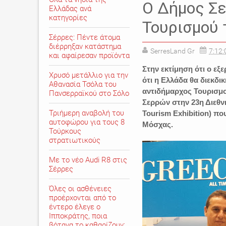
Ο Δήμος Σ
Ελλάδας ανά
κατηγορίες
Τουρισμού
Σέρρες: Πέντε άτομα
διέρρηξαν κατάστημα
SerresLand Gr
7:12:
και αφαίρεσαν προϊόντα
Στην εκτίμηση ότι ο εξ
Χρυσό μετάλλιο για την
ότι η Ελλάδα θα διεκδ
Αθανασία Τσόλα του
αντιδήμαρχος Τουρισμ
Πανσερραϊκού στο Σόλο
Σερρών στην 23η Διεθν
Τριήμερη αναβολή του
Tourism Exhibition) π
αυτοφώρου για τους 8
Μόσχας.
Τούρκους
στρατιωτικούς
Με το νέο Audi R8 στις
Σέρρες
Όλες οι ασθένειες
προέρχονται από το
έντερο έλεγε ο
Ιπποκράτης, ποια
βότανα το καθαρίζουν;