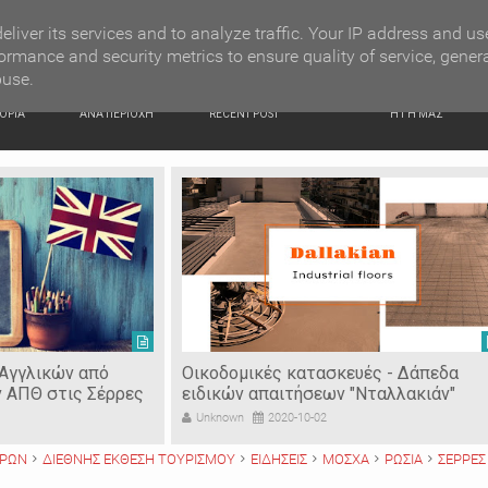
G NEWS
Ιερόσυλοι έκλεψαν τάματα από Ιερό Ναό στις Σέρρες
eliver its services and to analyze traffic. Your IP address and us
ormance and security metrics to ensure quality of service, gener
buse.
ΙΚΗ
ΕΙΔΗΣΕΙΣ
ΠΡΟΣΦΑΤΑ ΝΕΑ
Ν. ΣΕΡΡΩΝ
ΟΡΙΑ
ΑΝΑ ΠΕΡΙΟΧΗ
RECENT POST
Η ΓΗ ΜΑΣ
 Αγγλικών από
Οικοδομικές κατασκευές - Δάπεδα
ν ΑΠΘ στις Σέρρες
ειδικών απαιτήσεων "Νταλλακιάν"
Unknown
2020-10-02
ΡΡΩΝ
ΔΙΕΘΝΗΣ ΕΚΘΕΣΗ ΤΟΥΡΙΣΜΟΥ
ΕΙΔΗΣΕΙΣ
ΜΟΣΧΑ
ΡΩΣΙΑ
ΣΕΡΡΕΣ