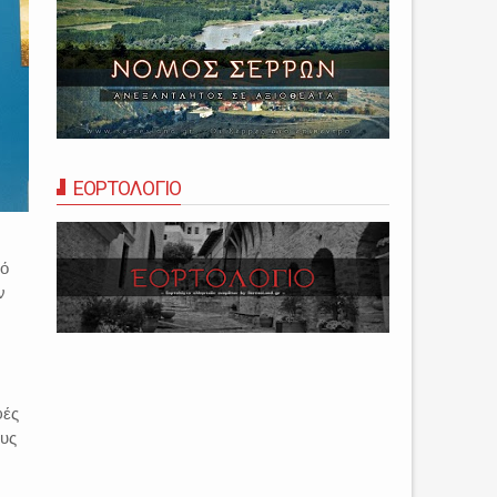
ΕΟΡΤΟΛΟΓΙΟ
πό
ν
φές
ους