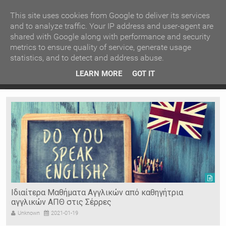
ΚΕΝΤΡΙΚΗ
ΑΝΑ ΚΑΤΗΓΟΡΙΑ
This site uses cookies from Google to deliver its services
and to analyze traffic. Your IP address and user-agent are
shared with Google along with performance and security
ΕΙΔΗΣΕΙΣ
ΑΝΑ ΠΕΡΙΟΧΗ
metrics to ensure quality of service, generate usage
statistics, and to detect and address abuse.
ΠΡΟΣΦΑΤΑ ΝΕΑ
Recent Post
 είδη
Ιερόσυλοι έκλεψαν τάματα από Ιερό Ναό στις Σέρρες
LEARN MORE
GOT IT
"
Ν. ΣΕΡΡΩΝ
Η ΓΗ ΜΑΣ
ΤΥΧΑΙΕΣ
ΑΝΑΡΤΗΣΕΙΣ/ΑΡΘΡΑ
Serres Racing Circuit
Panserraikos FC
Ikaroi B.C.
Ιδιαίτερα Μαθήματα Αγγλικών από καθηγήτρια
αγγλικών ΑΠΘ στις Σέρρες
Unknown
2021-01-19