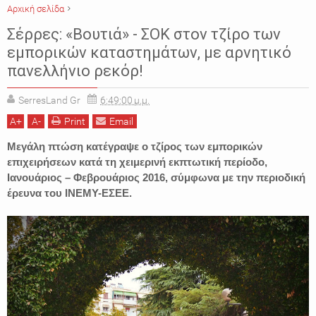
Αρχική σελίδα
ΕΙΔΗΣΕΙΣ
ΕΜΠΟΡΙΚΑ ΚΑΤΑΣΤΗΜΑΤΑ
ΕΜΠΟΡΙΚΟΣ ΣΥΛΛΟΓΟΣ
Σέρρες: «Βουτιά» - ΣΟΚ στον τζίρο των
ΣΕΡΡΕΣ
εμπορικών καταστημάτων, με αρνητικό
πανελλήνιο ρεκόρ!
SerresLand Gr
6:49:00 μ.μ.
A
+
A
-
Print
Email
Μεγάλη πτώση κατέγραψε ο τζίρος των εμπορικών
επιχειρήσεων κατά τη χειμερινή εκπτωτική περίοδο,
Ιανουάριος – Φεβρουάριος 2016, σύμφωνα με την περιοδική
έρευνα του ΙΝΕΜΥ-ΕΣΕΕ.