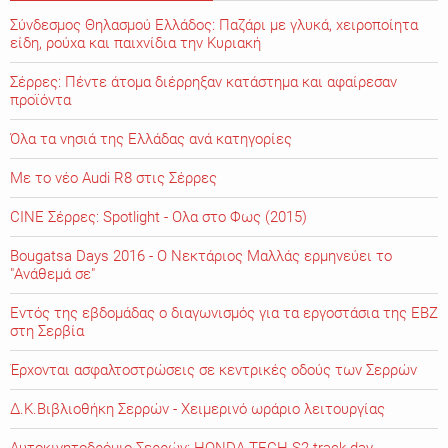
Σύνδεσμος Θηλασμού Ελλάδος: Παζάρι με γλυκά, χειροποίητα
είδη, ρούχα και παιχνίδια την Κυριακή
Σέρρες: Πέντε άτομα διέρρηξαν κατάστημα και αφαίρεσαν
προϊόντα
Όλα τα νησιά της Ελλάδας ανά κατηγορίες
Με το νέο Audi R8 στις Σέρρες
CINE Σέρρες: Spotlight - Ολα στο Φως (2015)
Bougatsa Days 2016 - Ο Νεκτάριος Μαλλάς ερμηνεύει το
"Ανάθεμά σε"
Εντός της εβδομάδας ο διαγωνισμός για τα εργοστάσια της ΕΒΖ
στη Σερβία
Έρχονται ασφαλτοστρώσεις σε κεντρικές οδούς των Σερρών
Δ.Κ.Βιβλιοθήκη Σερρών - Χειμερινό ωράριο λειτουργίας