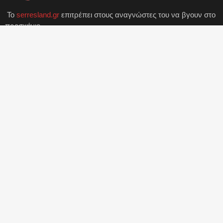
Το
serresland.gr
επιτρέπει στους αναγνώστες του να βγουν στο
προσκήνιο.
ΓΙΑ ΤΟΝ ΦΟΙΤΗΤΗ
ΤΕΙ Κεντρικής Μακεδονίας
ΤΕΦΑΑ Σερρών
ΠΡΟΣΦΑΤΑ ΑΡΘΡΑ
"Μαμά μ'ακούς; Είναι (χ)ώρα να φεύγουμε." | Της
Κατερίνας Λεβαντή
SerresLand Guest Gr
2023-03-08
Το ΔΗ.ΠΕ.ΘΕ. ΣΕΡΡΩΝ γιορτάζει τα Χριστούγεννα
Unknown
2022-12-22
Μαθητές του 5ου Γυμνασίου Σερρών παρέδωσαν
είδη πρώτης ανάγκης στο "Χαμόγελο του παιδιού"
Unknown
2022-12-22