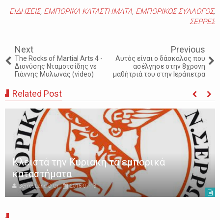
ΕΙΔΗΣΕΙΣ
,
ΕΜΠΟΡΙΚΑ ΚΑΤΑΣΤΗΜΑΤΑ
,
ΕΜΠΟΡΙΚΟΣ ΣΥΛΛΟΓΟΣ
,
ΣΕΡΡΕΣ
Next
Previous
Τhe Rocks of Martial Arts 4 -
Αυτός είναι ο δάσκαλος που
Διονύσης Νταμοτσίδης vs
ασέλγησε στην 8χρονη
Γιάννης Μυλωνάς (video)
μαθήτριά του στην Ιεράπετρα
Related Post
Κλειστά την Κυριακή τα εμπορικά
καταστήματα
SerresLand D Gr
2016-07-13