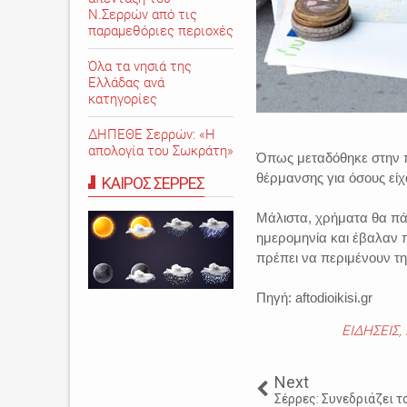
Ν.Σερρών από τις
παραμεθόριες περιοχές
Όλα τα νησιά της
Ελλάδας ανά
κατηγορίες
ΔΗΠΕΘΕ Σερρών: «Η
απολογία του Σωκράτη»
Όπως μεταδόθηκε στην π
θέρμανσης για όσους είχ
ΚΑΙΡΟΣ ΣΕΡΡΕΣ
Μάλιστα, χρήματα θα πάρ
ημερομηνία και έβαλαν π
πρέπει να περιμένουν τη
Πηγή: aftodioikisi.gr
ΕΙΔΗΣΕΙΣ
,
Next
Σέρρες: Συνεδριάζει τ