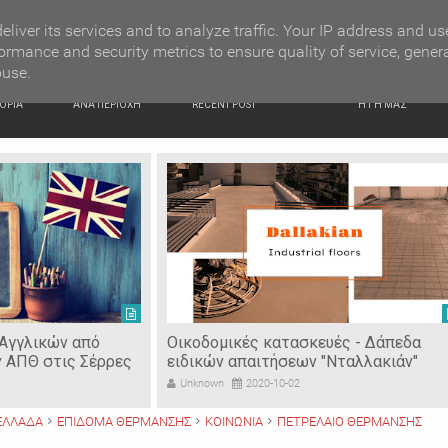
G NEWS
Ιερόσυλοι έκλεψαν τάματα από Ιερό Ναό στις Σέρρες
eliver its services and to analyze traffic. Your IP address and us
ormance and security metrics to ensure quality of service, gener
buse.
ΙΚΗ
ΕΙΔΗΣΕΙΣ
ΠΡΟΣΦΑΤΑ ΝΕΑ
Ν. ΣΕΡΡΩΝ
ΟΡΙΑ
ΑΝΑ ΠΕΡΙΟΧΗ
RECENT POST
Η ΓΗ ΜΑΣ
 Αγγλικών από
Οικοδομικές κατασκευές - Δάπεδα
ν ΑΠΘ στις Σέρρες
ειδικών απαιτήσεων "Νταλλακιάν"
Unknown
2020-10-02
ΕΛΛΑΔΑ
ΕΠΙΔΟΜΑ ΘΕΡΜΑΝΣΗΣ
ΚΟΙΝΩΝΙΑ
ΠΕΤΡΕΛΑΙΟ ΘΕΡΜΑΝΣΗΣ