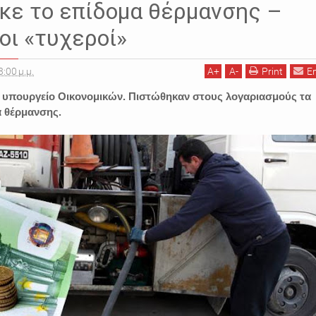
κε το επίδομα θέρμανσης –
 οι «τυχεροί»
3:00 μ.μ.
A
+
A
-
Print
E
 υπουργείο Οικονομικών. Πιστώθηκαν στους λογαριασμούς τα
α θέρμανσης.