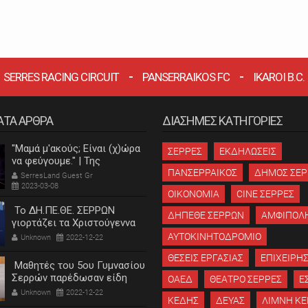
SERRES RACING CIRCUIT
PANSERRAIKOS FC
IKAROI B.C.
ΑΤΑ ΑΡΘΡΑ
ΔΙΑΣΗΜΕΣ ΚΑΤΗΓΟΡΙΕΣ
"Μαμά μ'ακούς; Είναι (χ)ώρα
ΣΕΡΡΕΣ
ΕΚΔΗΛΩΣΕΙΣ
να φεύγουμε." | Της
Κατερίνας Λεβαντή
ΠΑΝΣΕΡΡΑΙΚΟΣ
ΔΗΜΟΣ ΣΕ
SerresLand Guest Gr
2023-03-08
ΟΙΚΟΝΟΜΙΑ
CINE ΣΕΡΡΕΣ
Το ΔΗ.ΠΕ.ΘΕ. ΣΕΡΡΩΝ
ΔΗΠΕΘΕ ΣΕΡΡΩΝ
ΑΜΦΙΠΟΛ
γιορτάζει τα Χριστούγεννα
ΑΥΤΟΚΙΝΗΤΟΔΡΟΜΙΟ
Unknown
2022-12-22
ΘΕΣΕΙΣ ΕΡΓΑΣΙΑΣ
ΕΠΙΧΕΙΡΗΣ
Μαθητές του 5ου Γυμνασίου
Σερρών παρέδωσαν είδη
ΟΑΕΔ
ΘΕΑΤΡΟ ΣΕΡΡΕΣ
Ε
πρώτης ανάγκης στο
Unknown
2022-12-22
ΚΕΔΗΣ
ΔΕΥΑΣ
ΛΙΜΝΗ ΚΕ
"Χαμόγελο του παιδιού"