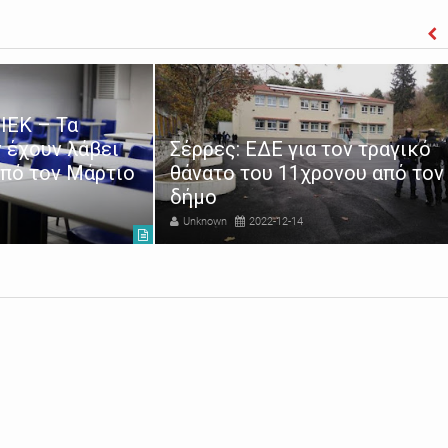
ΙΕΚ – Τα
 έχουν λάβει
Σέρρες: ΕΔΕ για τον τραγικό
από τον Μάρτιο
θάνατο του 11χρονου από τον
δήμο
Unknown
2022-12-14