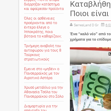
Καταβλήθη
διέρρηξαν κατάστημα
και αφαίρεσαν προϊόντα
Ποιοι είναι
Όλες οι ασθένειες
προέρχονται από το
SerresLand D Gr
6:0
έντερο έλεγε ο
Ιπποκράτης, ποια
Ένα “καλό νέο” από το
βότανα το καθαρίζουν;
χρήματα για το επίδομ
Τριήμερη αναβολή του
αυτοφώρου για τους 8
Τούρκους
στρατιωτικούς
Εμεινε στο «μηδέν» o
Πανσερραϊκός με τον
Αγροτικό Αστέρα
Χρυσό μετάλλιο για την
Αθανασία Τσόλα του
Πανσερραϊκού στο Σόλο
Διαμαρτυρία για την
απένταξη του