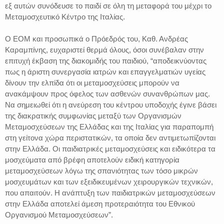
εξ αυτών συνόδευσε το παιδί σε όλη τη μεταφορά του μέχρι το
Μεταμοσχευτικό Κέντρο της Ιταλίας.
Ο ΕΟΜ και προσωπικά ο Πρόεδρός του, Καθ. Ανδρέας
Καραμπίνης, ευχαριστεί θερμά όλους, όσοι συνέβαλαν στην
επιτυχή έκβαση της διακομιδής του παιδιού, “αποδεικνύοντας
πως η άριστη συνεργασία ιατρών και επαγγελματιών υγείας
δίνουν την ελπίδα ότι οι μεταμοσχεύσεις μπορούν να
ανακάμψουν προς όφελος των ασθενών συνανθρώπων μας.
Να σημειωθεί ότι η ανεύρεση του κέντρου υποδοχής έγινε βάσει
της διακρατικής συμφωνίας μεταξύ των Οργανισμών
Μεταμοσχεύσεων της Ελλάδας και της Ιταλίας για παραπομπή
στη γείτονα χώρα περιστατικών, τα οποία δεν αντιμετωπίζονται
στην Ελλάδα. Οι παιδιατρικές μεταμοσχεύσεις και ειδικότερα τα
μοσχεύματα από βρέφη αποτελούν ειδική κατηγορία
μεταμοσχεύσεων λόγω της σπανιότητας των τόσο μικρών
μοσχευμάτων και των εξειδικευμένων χειρουργικών τεχνικών,
που απαιτούν. Η ανάπτυξη των παιδιατρικών μεταμοσχεύσεων
στην Ελλάδα αποτελεί άμεση προτεραιότητα του Εθνικού
Οργανισμού Μεταμοσχεύσεων”.