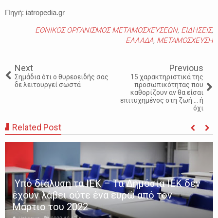
Πηγή: iatropedia.gr
ΕΘΝΙΚΟΣ ΟΡΓΑΝΙΣΜΟΣ ΜΕΤΑΜΟΣΧΕΥΣΕΩΝ
,
ΕΙΔΗΣΕΙΣ
,
ΕΛΛΑΔΑ
,
ΜΕΤΑΜΟΣΧΕΥΣΗ
Next
Previous
Σημάδια ότι ο θυρεοειδής σας
15 χαρακτηριστικά της
δε λειτουργεί σωστά
προσωπικότητας που
καθορίζουν αν θα είσαι
επιτυχημένος στη ζωή ... ή
όχι
Related Post
Υπό διάλυση τα ΙΕΚ – Τα Δημόσια ΙΕΚ δεν
έχουν λάβει ούτε ένα ευρώ από τον
Μάρτιο του 2022