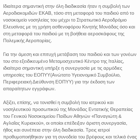
Ιδιαίτερα σημαντική στην όλη διαδικασία ήταν η συμβολή των
Αεροδιακομιδών ΕΚΑΒ, τόσο στη μεταφορά του παιδιού από το
νοσοκομείο νοσηλείας του μέχρι το Στρατιωτικό Αεροδρόμιο
Ελευσίνας με τη χρήση ασθενοφόρου Κινητής Μονάδας όσο και
στη μεταφορά του παιδιού με τη βοήθεια αεροσκάφους της
Πολεμικής Αεροπορίας.
Για την άμεση και επιτυχή μετάβαση του παιδιού και των γονέων
του στο εξειδικευμένο Μεταμοσχευτικό Κέντρο της Ιταλίας,
ιδιαίτερα σημαντική υπήρξε η συνεργασία με τις αρμόδιες
υπηρεσίες του ΕΟΠΥΥ(Ανώτατο Υγειονομικό Συμβούλιο,
Περιφερειακή Διεύθυνση ΕΟΠΥΥ) για την έκδοση των
απαραίτητων εγγράφων.
Αξίζει, επίσης, να τονισθεί η συμβολή του ιατρικού και
νοσηλευτικού προσωπικού της Μονάδας Εντατικής Θεραπείας
του Γενικού Νοσοκομείου Παίδων Αθηνών «Παναγιώτη &
Αγλαΐας Κυριακού», οι οποίοι επέδειξαν άριστη συνεργασία,
ήθος και συνέπεια στην όλη διαδικασία. Τρεις ιατροί
προθυμοποιήθηκαν για τη συνοδεία του βρέφους και τελικά ένας