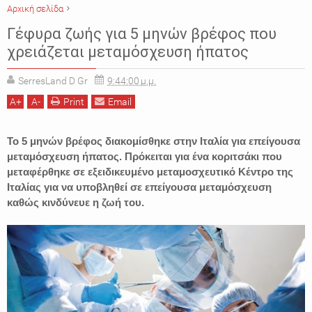
Αρχική σελίδα
ΕΘΝΙΚΟΣ ΟΡΓΑΝΙΣΜΟΣ ΜΕΤΑΜΟΣΧΕΥΣΕΩΝ
ΕΙΔΗΣΕΙΣ
ΕΛΛΑΔΑ
Γέφυρα ζωής για 5 μηνών βρέφος που
ΜΕΤΑΜΟΣΧΕΥΣΗ
χρειάζεται μεταμόσχευση ήπατος
SerresLand D Gr
9:44:00 μ.μ.
A
+
A
-
Print
Email
Το 5 μηνών βρέφος διακομίσθηκε στην Ιταλία για επείγουσα
μεταμόσχευση ήπατος. Πρόκειται για ένα κοριτσάκι που
μεταφέρθηκε σε εξειδικευμένο μεταμοσχευτικό Κέντρο της
Ιταλίας για να υποβληθεί σε επείγουσα μεταμόσχευση
καθώς κινδύνευε η ζωή του.