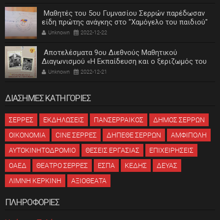
Μαθητές του 5ου Γυμνασίου Σερρών παρέδωσαν
είδη πρώτης ανάγκης στο "Χαμόγελο του παιδιού"
Unknown
2022-12-22
Αποτελέσματα 9ου Διεθνούς Μαθητικού
Διαγωνισμού «Η Εκπαίδευση και ο ξεριζωμός του
ελληνισμού»
Unknown
2022-12-21
ΔΙΑΣΗΜΕΣ ΚΑΤΗΓΟΡΙΕΣ
ΣΕΡΡΕΣ
ΕΚΔΗΛΩΣΕΙΣ
ΠΑΝΣΕΡΡΑΙΚΟΣ
ΔΗΜΟΣ ΣΕΡΡΩΝ
ΟΙΚΟΝΟΜΙΑ
CINE ΣΕΡΡΕΣ
ΔΗΠΕΘΕ ΣΕΡΡΩΝ
ΑΜΦΙΠΟΛΗ
ΑΥΤΟΚΙΝΗΤΟΔΡΟΜΙΟ
ΘΕΣΕΙΣ ΕΡΓΑΣΙΑΣ
ΕΠΙΧΕΙΡΗΣΕΙΣ
ΟΑΕΔ
ΘΕΑΤΡΟ ΣΕΡΡΕΣ
ΕΣΠΑ
ΚΕΔΗΣ
ΔΕΥΑΣ
ΛΙΜΝΗ ΚΕΡΚΙΝΗ
ΑΞΙΟΘΕΑΤΑ
ΠΛΗΡΟΦΟΡΙΕΣ