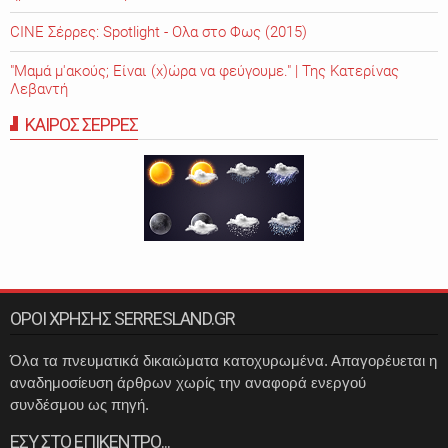
CINE Σέρρες: Spotlight - Ολα στο Φως (2015)
"Μαμά μ'ακούς; Είναι (χ)ώρα να φεύγουμε." | Της Κατερίνας
Λεβαντή
ΚΑΙΡΟΣ ΣΕΡΡΕΣ
ΟΡΟΙ ΧΡΗΣΗΣ SERRESLAND.GR
Όλα τα πνευματικά δικαιώματα κατοχυρωμένα. Απαγορέυεται η
αναδημοσίευση άρθρων χωρίς την αναφορά ενεργού
συνδέσμου ως πηγή.
ΕΣΥ ΣΤΟ ΕΠΙΚΕΝΤΡΟ...