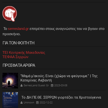
Το
serresland.gr
επιτρέπει στους αναγνώστες του να βγουν στο
προσκήνιο.
ΓΙΑ ΤΟΝ ΦΟΙΤΗΤΗ
ΤΕΙ Κεντρικής Μακεδονίας
ΤΕΦΑΑ Σερρών
ΠΡΟΣΦΑΤΑ ΑΡΘΡΑ
"Μαμά μ'ακούς; Είναι (χ)ώρα να φεύγουμε." | Της
Κατερίνας Λεβαντή
SerresLand Guest Gr
2023-03-08
Το ΔΗ.ΠΕ.ΘΕ. ΣΕΡΡΩΝ γιορτάζει τα Χριστούγεννα
Unknown
2022-12-22