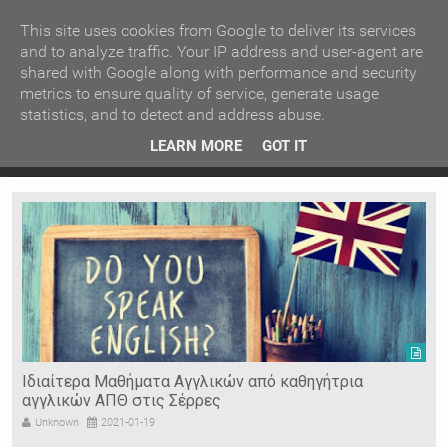
ΚΕΝΤΡΙΚΗ
ΑΝΑ ΚΑΤΗΓΟΡΙΑ
This site uses cookies from Google to deliver its services
and to analyze traffic. Your IP address and user-agent are
shared with Google along with performance and security
ΕΙΔΗΣΕΙΣ
ΑΝΑ ΠΕΡΙΟΧΗ
metrics to ensure quality of service, generate usage
statistics, and to detect and address abuse.
ΠΡΟΣΦΑΤΑ ΝΕΑ
Recent Post
 είδη
Ιερόσυλοι έκλεψαν τάματα από Ιερό Ναό στις Σέρρες
LEARN MORE
GOT IT
"
Ν. ΣΕΡΡΩΝ
Η ΓΗ ΜΑΣ
ΤΥΧΑΙΕΣ
ΑΝΑΡΤΗΣΕΙΣ/ΑΡΘΡΑ
Serres Racing Circuit
Panserraikos FC
Ikaroi B.C.
Ιδιαίτερα Μαθήματα Αγγλικών από καθηγήτρια
αγγλικών ΑΠΘ στις Σέρρες
Unknown
2021-01-19