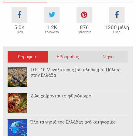
5.0Κ
1.2Κ
876
1200 μέλη
Likes
Followers
Followers
Likes
Κορυφαία
Εβδομάδας
Μήνα
ΤΟΠ 10 Μεγαλύτερες [σε πληθυσμό] Πόλεις
στην Ελλάδα
Ζώα χαίρονται το φθινόπωρο!
Όλα τα νησιά της Ελλάδας ανά κατηγορίες