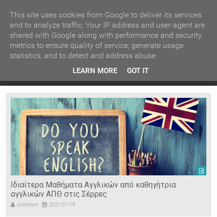
ΚΕΝΤΡΙΚΗ
ΑΝΑ ΚΑΤΗΓΟΡΙΑ
This site uses cookies from Google to deliver its services
and to analyze traffic. Your IP address and user-agent are
shared with Google along with performance and security
ΕΙΔΗΣΕΙΣ
ΑΝΑ ΠΕΡΙΟΧΗ
metrics to ensure quality of service, generate usage
statistics, and to detect and address abuse.
ΠΡΟΣΦΑΤΑ ΝΕΑ
Recent Post
ρρες
Κατερίνα Περιστέρη: «Οι εργασίες στον Τύμβο Καστά
LEARN MORE
GOT IT
πάνε σαν τον κάβουρα»
Ν. ΣΕΡΡΩΝ
Η ΓΗ ΜΑΣ
ΤΥΧΑΙΕΣ
ΑΝΑΡΤΗΣΕΙΣ/ΑΡΘΡΑ
Serres Racing Circuit
Panserraikos FC
Ikaroi B.C.
Οικοδομικές κατασκευές - Δάπεδα ειδικών
απαιτήσεων "Νταλλακιάν"
Unknown
2020-10-02