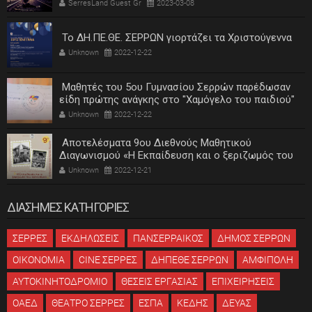
SerresLand Guest Gr
2023-03-08
Το ΔΗ.ΠΕ.ΘΕ. ΣΕΡΡΩΝ γιορτάζει τα Χριστούγεννα
Unknown
2022-12-22
Μαθητές του 5ου Γυμνασίου Σερρών παρέδωσαν
είδη πρώτης ανάγκης στο "Χαμόγελο του παιδιού"
Unknown
2022-12-22
Αποτελέσματα 9ου Διεθνούς Μαθητικού
Διαγωνισμού «Η Εκπαίδευση και ο ξεριζωμός του
ελληνισμού»
Unknown
2022-12-21
ΔΙΑΣΗΜΕΣ ΚΑΤΗΓΟΡΙΕΣ
ΣΕΡΡΕΣ
ΕΚΔΗΛΩΣΕΙΣ
ΠΑΝΣΕΡΡΑΙΚΟΣ
ΔΗΜΟΣ ΣΕΡΡΩΝ
ΟΙΚΟΝΟΜΙΑ
CINE ΣΕΡΡΕΣ
ΔΗΠΕΘΕ ΣΕΡΡΩΝ
ΑΜΦΙΠΟΛΗ
ΑΥΤΟΚΙΝΗΤΟΔΡΟΜΙΟ
ΘΕΣΕΙΣ ΕΡΓΑΣΙΑΣ
ΕΠΙΧΕΙΡΗΣΕΙΣ
ΟΑΕΔ
ΘΕΑΤΡΟ ΣΕΡΡΕΣ
ΕΣΠΑ
ΚΕΔΗΣ
ΔΕΥΑΣ