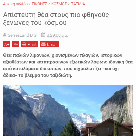
Αρχική σελίδα
ΕΙΚΟΝΕΣ
ΚΟΣΜΟΣ
ΤΑΞΙΔΙΑ
Απίστευτη θέα στους πιο φθηνούς
ξενώνες του κόσμου
SerresLand D Gr
8:29:00 μ.μ.
A
+
A
-
Print
Email
Θέα παλιών λιμανιών, χιονισμένων πλαγιών, ιστορικών
αξιοθέατων και καταπράσινων εξωτικών λόφων: ιδανική θέα
από καταλύματα διακοπών, που αιχμαλωτίζει –και όχι
άδικα– το βλέμμα του ταξιδιώτη.