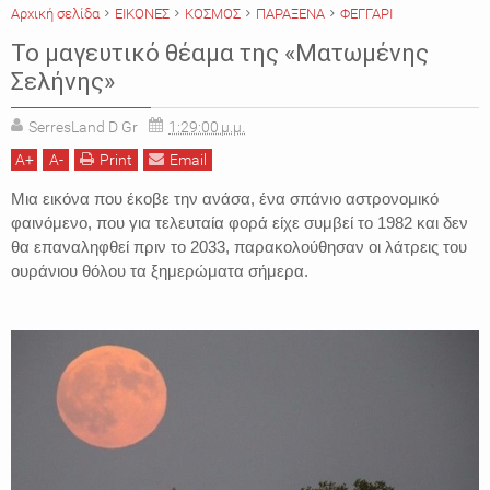
Αρχική σελίδα
ΕΙΚΟΝΕΣ
ΚΟΣΜΟΣ
ΠΑΡΑΞΕΝΑ
ΦΕΓΓΑΡΙ
Το μαγευτικό θέαμα της «Ματωμένης
Σελήνης»
SerresLand D Gr
1:29:00 μ.μ.
A
+
A
-
Print
Email
Μια εικόνα που έκοβε την ανάσα, ένα σπάνιο αστρονομικό
φαινόμενο, που για τελευταία φορά είχε συμβεί το 1982 και δεν
θα επαναληφθεί πριν το 2033, παρακολούθησαν οι λάτρεις του
ουράνιου θόλου τα ξημερώματα σήμερα.