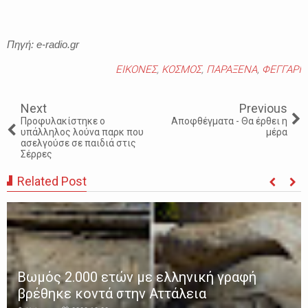
Πηγή: e-radio.gr
ΕΙΚΟΝΕΣ
,
ΚΟΣΜΟΣ
,
ΠΑΡΑΞΕΝΑ
,
ΦΕΓΓΑΡΙ
Next
Previous
Προφυλακίστηκε ο
Αποφθέγματα - Θα έρθει η
υπάλληλος λούνα παρκ που
μέρα
ασελγούσε σε παιδιά στις
Σέρρες
Related Post
Παγκόσμιος Οργανισμός Υγείας - Αυτή
είναι η λίστα με τα 116 πράγματα που
προκαλούν καρκίνο