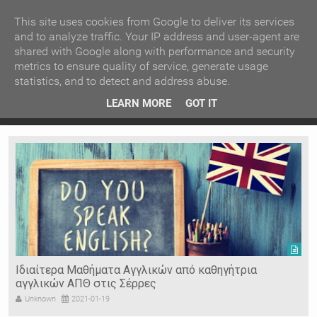
ΚΕΝΤΡΙΚΗ
ΑΝΑ ΚΑΤΗΓΟΡΙΑ
This site uses cookies from Google to deliver its services
and to analyze traffic. Your IP address and user-agent are
shared with Google along with performance and security
ΕΙΔΗΣΕΙΣ
ΑΝΑ ΠΕΡΙΟΧΗ
metrics to ensure quality of service, generate usage
statistics, and to detect and address abuse.
ΠΡΟΣΦΑΤΑ ΝΕΑ
Recent Post
 είδη
Ιερόσυλοι έκλεψαν τάματα από Ιερό Ναό στις Σέρρες
LEARN MORE
GOT IT
"
Ν. ΣΕΡΡΩΝ
Η ΓΗ ΜΑΣ
ΤΥΧΑΙΕΣ
ΑΝΑΡΤΗΣΕΙΣ/ΑΡΘΡΑ
Serres Racing Circuit
Panserraikos FC
Ikaroi B.C.
Ιδιαίτερα Μαθήματα Αγγλικών από καθηγήτρια
αγγλικών ΑΠΘ στις Σέρρες
Unknown
2021-01-19