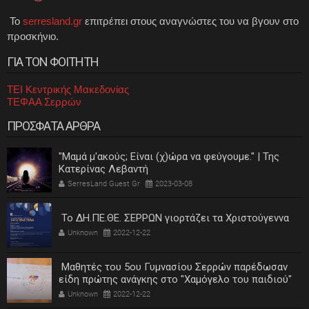
Το
serresland.gr
επιτρέπει στους αναγνώστες του να βγουν στο
προσκήνιο.
ΓΙΑ ΤΟΝ ΦΟΙΤΗΤΗ
ΤΕΙ Κεντρικής Μακεδονίας
ΤΕΦΑΑ Σερρών
ΠΡΟΣΦΑΤΑ ΑΡΘΡΑ
"Μαμά μ'ακούς; Είναι (χ)ώρα να φεύγουμε." | Της
Κατερίνας Λεβαντή
SerresLand Guest Gr
2023-03-08
Το ΔΗ.ΠΕ.ΘΕ. ΣΕΡΡΩΝ γιορτάζει τα Χριστούγεννα
Unknown
2022-12-22
Μαθητές του 5ου Γυμνασίου Σερρών παρέδωσαν
είδη πρώτης ανάγκης στο "Χαμόγελο του παιδιού"
Unknown
2022-12-22