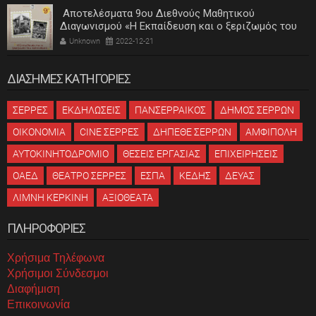
Αποτελέσματα 9ου Διεθνούς Μαθητικού
Διαγωνισμού «Η Εκπαίδευση και ο ξεριζωμός του
ελληνισμού»
Unknown
2022-12-21
ΔΙΑΣΗΜΕΣ ΚΑΤΗΓΟΡΙΕΣ
ΣΕΡΡΕΣ
ΕΚΔΗΛΩΣΕΙΣ
ΠΑΝΣΕΡΡΑΙΚΟΣ
ΔΗΜΟΣ ΣΕΡΡΩΝ
ΟΙΚΟΝΟΜΙΑ
CINE ΣΕΡΡΕΣ
ΔΗΠΕΘΕ ΣΕΡΡΩΝ
ΑΜΦΙΠΟΛΗ
ΑΥΤΟΚΙΝΗΤΟΔΡΟΜΙΟ
ΘΕΣΕΙΣ ΕΡΓΑΣΙΑΣ
ΕΠΙΧΕΙΡΗΣΕΙΣ
ΟΑΕΔ
ΘΕΑΤΡΟ ΣΕΡΡΕΣ
ΕΣΠΑ
ΚΕΔΗΣ
ΔΕΥΑΣ
ΛΙΜΝΗ ΚΕΡΚΙΝΗ
ΑΞΙΟΘΕΑΤΑ
ΠΛΗΡΟΦΟΡΙΕΣ
Χρήσιμα Τηλέφωνα
Χρήσιμοι Σύνδεσμοι
Διαφήμιση
Επικοινωνία