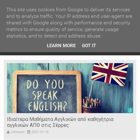
ΚΕΝΤΡΙΚΗ
ΑΝΑ ΚΑΤΗΓΟΡΙΑ
This site uses cookies from Google to deliver its services
and to analyze traffic. Your IP address and user-agent are
shared with Google along with performance and security
ΕΙΔΗΣΕΙΣ
ΑΝΑ ΠΕΡΙΟΧΗ
metrics to ensure quality of service, generate usage
statistics, and to detect and address abuse.
ΠΡΟΣΦΑΤΑ ΝΕΑ
Recent Post
 είδη
Ιερόσυλοι έκλεψαν τάματα από Ιερό Ναό στις Σέρρες
LEARN MORE
GOT IT
"
Ν. ΣΕΡΡΩΝ
Η ΓΗ ΜΑΣ
ΤΥΧΑΙΕΣ
ΑΝΑΡΤΗΣΕΙΣ/ΑΡΘΡΑ
Serres Racing Circuit
Panserraikos FC
Ikaroi B.C.
Ιδιαίτερα Μαθήματα Αγγλικών από καθηγήτρια
αγγλικών ΑΠΘ στις Σέρρες
Unknown
2021-01-19