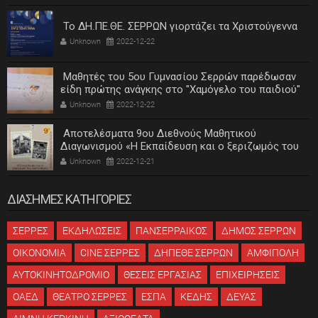
Το ΔΗ.ΠΕ.ΘΕ. ΣΕΡΡΩΝ γιορτάζει τα Χριστούγεννα
Unknown
2022-12-22
Μαθητές του 5ου Γυμνασίου Σερρών παρέδωσαν
είδη πρώτης ανάγκης στο "Χαμόγελο του παιδιού"
Unknown
2022-12-22
Αποτελέσματα 9ου Διεθνούς Μαθητικού
Διαγωνισμού «Η Εκπαίδευση και ο ξεριζωμός του
ελληνισμού»
Unknown
2022-12-21
ΔΙΑΣΗΜΕΣ ΚΑΤΗΓΟΡΙΕΣ
ΣΕΡΡΕΣ
ΕΚΔΗΛΩΣΕΙΣ
ΠΑΝΣΕΡΡΑΙΚΟΣ
ΔΗΜΟΣ ΣΕΡΡΩΝ
ΟΙΚΟΝΟΜΙΑ
CINE ΣΕΡΡΕΣ
ΔΗΠΕΘΕ ΣΕΡΡΩΝ
ΑΜΦΙΠΟΛΗ
ΑΥΤΟΚΙΝΗΤΟΔΡΟΜΙΟ
ΘΕΣΕΙΣ ΕΡΓΑΣΙΑΣ
ΕΠΙΧΕΙΡΗΣΕΙΣ
ΟΑΕΔ
ΘΕΑΤΡΟ ΣΕΡΡΕΣ
ΕΣΠΑ
ΚΕΔΗΣ
ΔΕΥΑΣ