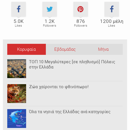
5.0Κ
1.2Κ
876
1200 μέλη
Likes
Followers
Followers
Likes
Κορυφαία
Εβδομάδας
Μήνα
ΤΟΠ 10 Μεγαλύτερες [σε πληθυσμό] Πόλεις
στην Ελλάδα
Ζώα χαίρονται το φθινόπωρο!
Όλα τα νησιά της Ελλάδας ανά κατηγορίες