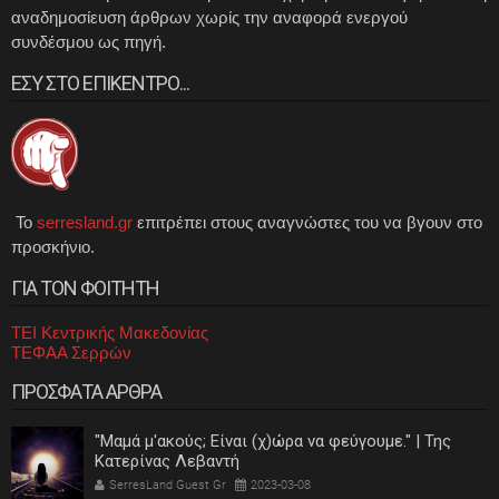
αναδημοσίευση άρθρων χωρίς την αναφορά ενεργού
συνδέσμου ως πηγή.
ΕΣΥ ΣΤΟ ΕΠΙΚΕΝΤΡΟ...
Το
serresland.gr
επιτρέπει στους αναγνώστες του να βγουν στο
προσκήνιο.
ΓΙΑ ΤΟΝ ΦΟΙΤΗΤΗ
ΤΕΙ Κεντρικής Μακεδονίας
ΤΕΦΑΑ Σερρών
ΠΡΟΣΦΑΤΑ ΑΡΘΡΑ
"Μαμά μ'ακούς; Είναι (χ)ώρα να φεύγουμε." | Της
Κατερίνας Λεβαντή
SerresLand Guest Gr
2023-03-08