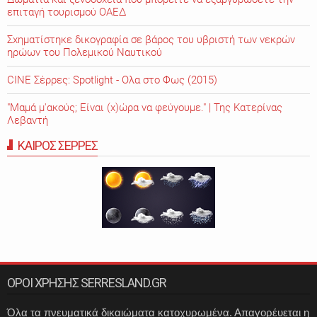
επιταγή τουρισμού ΟΑΕΔ
Σχηματίστηκε δικογραφία σε βάρος του υβριστή των νεκρών
ηρώων του Πολεμικού Ναυτικού
CINE Σέρρες: Spotlight - Ολα στο Φως (2015)
"Μαμά μ'ακούς; Είναι (χ)ώρα να φεύγουμε." | Της Κατερίνας
Λεβαντή
ΚΑΙΡΟΣ ΣΕΡΡΕΣ
ΟΡΟΙ ΧΡΗΣΗΣ SERRESLAND.GR
Όλα τα πνευματικά δικαιώματα κατοχυρωμένα. Απαγορέυεται η