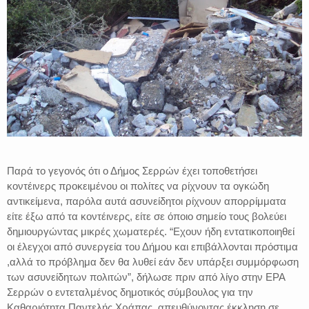
Παρά το γεγονός ότι ο Δήμος Σερρών έχει τοποθετήσει
κοντέινερς προκειμένου οι πολίτες να ρίχνουν τα ογκώδη
αντικείμενα, παρόλα αυτά ασυνείδητοι ρίχνουν απορρίμματα
είτε έξω από τα κοντέινερς, είτε σε όποιο σημείο τους βολεύει
δημιουργώντας μικρές χωματερές. “Εχουν ήδη εντατικοποιηθεί
οι έλεγχοι από συνεργεία του Δήμου και επιβάλλονται πρόστιμα
,αλλά το πρόβλημα δεν θα λυθεί εάν δεν υπάρξει συμμόρφωση
των ασυνείδητων πολιτών”, δήλωσε πριν από λίγο στην ΕΡΑ
Σερρών ο εντεταλμένος δημοτικός σύμβουλος για την
Καθαριότητα Παντελής Χράπας, απευθύνοντας έκκληση σε