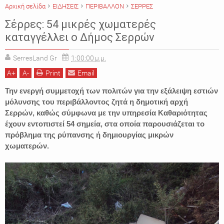
Αρχική σελίδα
ΕΙΔΗΣΕΙΣ
ΠΕΡΙΒΑΛΛΟΝ
ΣΕΡΡΕΣ
Σέρρες: 54 μικρές χωματερές
καταγγέλλει ο Δήμος Σερρών
SerresLand Gr
1:00:00 μ.μ.
A
+
A
-
Print
Email
Την ενεργή συμμετοχή των πολιτών για την εξάλειψη εστιών
μόλυνσης του περιβάλλοντος ζητά η δημοτική αρχή
Σερρών, καθώς σύμφωνα με την υπηρεσία Καθαριότητας
έχουν εντοπιστεί 54 σημεία, στα οποία παρουσιάζεται το
πρόβλημα της ρύπανσης ή δημιουργίας μικρών
χωματερών.