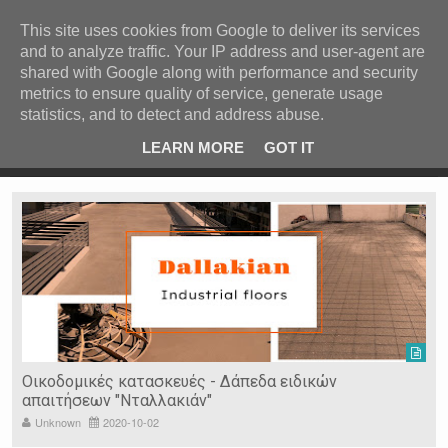
ΚΕΝΤΡΙΚΗ
ΑΝΑ ΚΑΤΗΓΟΡΙΑ
This site uses cookies from Google to deliver its services
and to analyze traffic. Your IP address and user-agent are
ΕΙΔΗΣΕΙΣ
shared with Google along with performance and security
ΑΝΑ ΠΕΡΙΟΧΗ
metrics to ensure quality of service, generate usage
statistics, and to detect and address abuse.
ΠΡΟΣΦΑΤΑ ΝΕΑ
Recent Post
ρρες
Κατερίνα Περιστέρη: «Οι εργασίες στον Τύμβο Καστά
LEARN MORE
GOT IT
πάνε σαν τον κάβουρα»
Ν. ΣΕΡΡΩΝ
Η ΓΗ ΜΑΣ
ΤΥΧΑΙΕΣ
ΑΝΑΡΤΗΣΕΙΣ/ΑΡΘΡΑ
Serres Racing Circuit
Panserraikos FC
Ikaroi B.C.
Οικοδομικές κατασκευές - Δάπεδα ειδικών
απαιτήσεων "Νταλλακιάν"
Unknown
2020-10-02