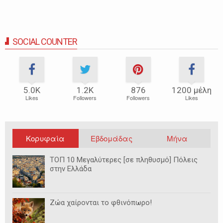
SOCIAL COUNTER
5.0Κ
1.2Κ
876
1200 μέλη
Likes
Followers
Followers
Likes
Κορυφαία
Εβδομάδας
Μήνα
ΤΟΠ 10 Μεγαλύτερες [σε πληθυσμό] Πόλεις
στην Ελλάδα
Ζώα χαίρονται το φθινόπωρο!