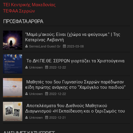
ΤΕΙ Κεντρικής Μακεδονίας
ΤΕΦΑΑ Σερρών
ΠΡΟΣΦΑΤΑ ΑΡΘΡΑ
"Μαμά μ'ακούς; Είναι (χ)ώρα να φεύγουμε." | Της
Κατερίνας Λεβαντή
SerresLand Guest Gr
2023-03-08
Το ΔΗ.ΠΕ.ΘΕ. ΣΕΡΡΩΝ γιορτάζει τα Χριστούγεννα
Unknown
2022-12-22
Μαθητές του 5ου Γυμνασίου Σερρών παρέδωσαν
είδη πρώτης ανάγκης στο "Χαμόγελο του παιδιού"
Unknown
2022-12-22
Αποτελέσματα 9ου Διεθνούς Μαθητικού
Διαγωνισμού «Η Εκπαίδευση και ο ξεριζωμός του
ελληνισμού»
Unknown
2022-12-21