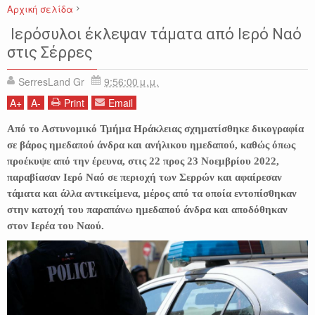
Αρχική σελίδα
ΑΣΤΥΝΟΜΙΚΑ
ΕΙΔΗΣΕΙΣ
ΗΡΑΚΛΕΙΑ ΣΕΡΡΩΝ
ΣΕΡΡΕΣ
Ιερόσυλοι έκλεψαν τάματα από Ιερό Ναό
στις Σέρρες
SerresLand Gr
9:56:00 μ.μ.
A
+
A
-
Print
Email
Από το Αστυνομικό Τμήμα Ηράκλειας σχηματίσθηκε δικογραφία
σε βάρος ημεδαπού άνδρα και ανήλικου ημεδαπού, καθώς όπως
προέκυψε από την έρευνα, στις 22 προς 23 Νοεμβρίου 2022,
παραβίασαν Ιερό Ναό σε περιοχή των Σερρών και αφαίρεσαν
τάματα και άλλα αντικείμενα, μέρος από τα οποία εντοπίσθηκαν
στην κατοχή του παραπάνω ημεδαπού άνδρα και αποδόθηκαν
στον Ιερέα του Ναού.