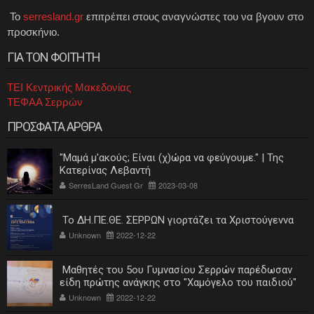
Το
serresland.gr
επιτρέπει στους αναγνώστες του να βγουν στο
προσκήνιο.
ΓΙΑ ΤΟΝ ΦΟΙΤΗΤΗ
ΤΕΙ Κεντρικής Μακεδονίας
ΤΕΦΑΑ Σερρών
ΠΡΟΣΦΑΤΑ ΑΡΘΡΑ
"Μαμά μ'ακούς; Είναι (χ)ώρα να φεύγουμε." | Της
Κατερίνας Λεβαντή
SerresLand Guest Gr
2023-03-08
Το ΔΗ.ΠΕ.ΘΕ. ΣΕΡΡΩΝ γιορτάζει τα Χριστούγεννα
Unknown
2022-12-22
Μαθητές του 5ου Γυμνασίου Σερρών παρέδωσαν
είδη πρώτης ανάγκης στο "Χαμόγελο του παιδιού"
Unknown
2022-12-22