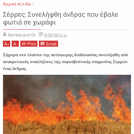
Αρχική σελίδα
ΔΗΜΟΣ ΒΙΣΑΛΤΙΑΣ
ΕΙΔΗΣΕΙΣ
ΘΕΡΜΑ ΣΕΡΡΩΝ
ΠΥΡΚΑΓΙΑ
Σέρρες: Συνελήφθη άνδρας που έβαλε
ΣΕΡΡΕΣ
φωτιά σε χωράφι
SerresLand Gr
9:32:00 μ.μ.
A
+
A
-
Print
Email
Σήμερα στο πλαίσιο της αυτόφωρης διαδικασίας συνελήφθη από
ανακριτικούς υπαλλήλους της πυροσβεστικής υπηρεσίας Σερρών
ένας άνδρας.