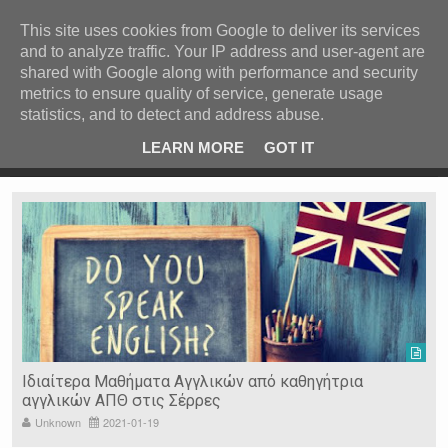
ΚΕΝΤΡΙΚΗ
ΑΝΑ ΚΑΤΗΓΟΡΙΑ
This site uses cookies from Google to deliver its services
and to analyze traffic. Your IP address and user-agent are
ΕΙΔΗΣΕΙΣ
shared with Google along with performance and security
ΑΝΑ ΠΕΡΙΟΧΗ
metrics to ensure quality of service, generate usage
statistics, and to detect and address abuse.
ΠΡΟΣΦΑΤΑ ΝΕΑ
Recent Post
 είδη
Ιερόσυλοι έκλεψαν τάματα από Ιερό Ναό στις Σέρρες
LEARN MORE
GOT IT
"
Ν. ΣΕΡΡΩΝ
Η ΓΗ ΜΑΣ
ΤΥΧΑΙΕΣ
ΑΝΑΡΤΗΣΕΙΣ/ΑΡΘΡΑ
Serres Racing Circuit
Panserraikos FC
Ikaroi B.C.
Ιδιαίτερα Μαθήματα Αγγλικών από καθηγήτρια
αγγλικών ΑΠΘ στις Σέρρες
Unknown
2021-01-19