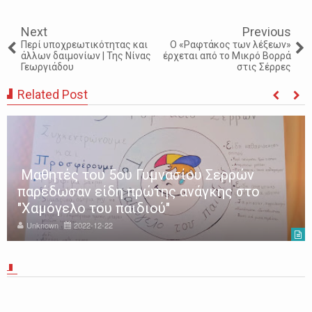
Next
Previous
Περί υποχρεωτικότητας και
Ο «Ραφτάκος των λέξεων»
άλλων δαιμονίων | Της Νίνας
έρχεται από το Μικρό Βορρά
Γεωργιάδου
στις Σέρρες
Related Post
Μαθητές του 5ου Γυμνασίου Σερρών
παρέδωσαν είδη πρώτης ανάγκης στο
"Χαμόγελο του παιδιού"
Unknown
2022-12-22