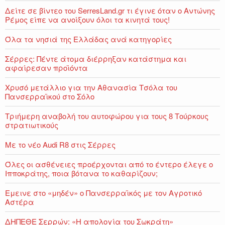
Δείτε σε βίντεο του SerresLand.gr τι έγινε όταν ο Αντώνης
Ρέμος είπε να ανοίξουν όλοι τα κινητά τους!
Όλα τα νησιά της Ελλάδας ανά κατηγορίες
Σέρρες: Πέντε άτομα διέρρηξαν κατάστημα και
αφαίρεσαν προϊόντα
Χρυσό μετάλλιο για την Αθανασία Τσόλα του
Πανσερραϊκού στο Σόλο
Τριήμερη αναβολή του αυτοφώρου για τους 8 Τούρκους
στρατιωτικούς
Με το νέο Audi R8 στις Σέρρες
Όλες οι ασθένειες προέρχονται από το έντερο έλεγε ο
Ιπποκράτης, ποια βότανα το καθαρίζουν;
Εμεινε στο «μηδέν» o Πανσερραϊκός με τον Αγροτικό
Αστέρα
ΔΗΠΕΘΕ Σερρών: «Η απολογία του Σωκράτη»