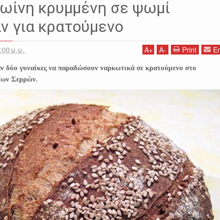
ωίνη κρυμμένη σε ψωμί
ν για κρατούμενο
:00 μ.μ.
A
+
A
-
Print
Em
ν δύο γυναίκες να παραδώσουν ναρκωτικά σε κρατούμενο στο
ΐων Σερρών.