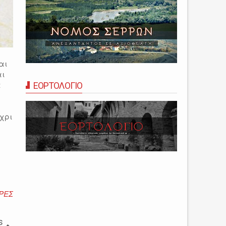
αι
αι
α
ΕΟΡΤΟΛΟΓΙΟ
έχρι
ΡΕΣ
s