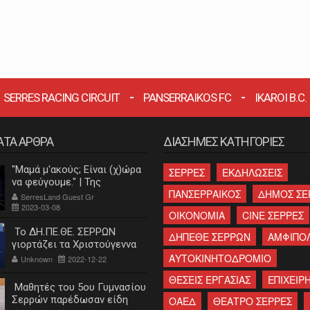
SERRES RACING CIRCUIT
PANSERRAIKOS FC
IKAROI B.C.
ΑΤΑ ΑΡΘΡΑ
ΔΙΑΣΗΜΕΣ ΚΑΤΗΓΟΡΙΕΣ
"Μαμά μ'ακούς; Είναι (χ)ώρα
ΣΕΡΡΕΣ
ΕΚΔΗΛΩΣΕΙΣ
να φεύγουμε." | Της
ΠΑΝΣΕΡΡΑΙΚΟΣ
ΔΗΜΟΣ ΣΕ
Κατερίνας Λεβαντή
SerresLand Guest Gr
2023-03-08
ΟΙΚΟΝΟΜΙΑ
CINE ΣΕΡΡΕΣ
Το ΔΗ.ΠΕ.ΘΕ. ΣΕΡΡΩΝ
ΔΗΠΕΘΕ ΣΕΡΡΩΝ
ΑΜΦΙΠΟ
γιορτάζει τα Χριστούγεννα
ΑΥΤΟΚΙΝΗΤΟΔΡΟΜΙΟ
Unknown
2022-12-22
ΘΕΣΕΙΣ ΕΡΓΑΣΙΑΣ
ΕΠΙΧΕΙΡΗ
Μαθητές του 5ου Γυμνασίου
Σερρών παρέδωσαν είδη
ΟΑΕΔ
ΘΕΑΤΡΟ ΣΕΡΡΕΣ