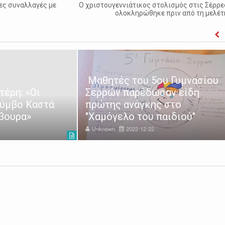
ες συναλλαγές με
Ο χριστουγεννιάτικος στολισμός στις Σέρρε
ολοκληρώθηκε πριν από τη μελέτ
Μαθητές του 5ου Γυμνασίου
έρη: «Οι
Σερρών παρέδωσαν είδη
Τύμβο Καστά
πρώτης ανάγκης στο
άβουρα»
"Χαμόγελο του παιδιού"
Unknown
2022-12-22