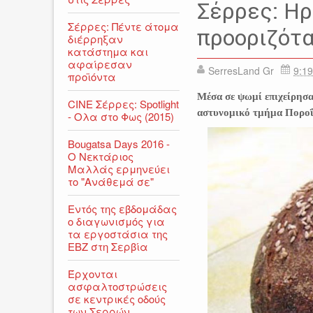
Σέρρες: Ηρ
Σέρρες: Πέντε άτομα
προοριζότα
διέρρηξαν
κατάστημα και
αφαίρεσαν
SerresLand Gr
9:19
προϊόντα
Μέσα σε ψωμί επιχείρησα
CINE Σέρρες: Spotlight
αστυνομικό τμήμα Πορο
- Ολα στο Φως (2015)
Bougatsa Days 2016 -
Ο Νεκτάριος
Μαλλάς ερμηνεύει
το "Ανάθεμά σε"
Εντός της εβδομάδας
ο διαγωνισμός για
τα εργοστάσια της
ΕΒΖ στη Σερβία
Έρχονται
ασφαλτοστρώσεις
σε κεντρικές οδούς
των Σερρών