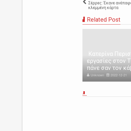
Σέρρες: Έκανε ανέπαφ
κλεμμένη κάρτα
Related Post
ρρες: 44χρονος παρίστανε
Κατερίνα Περιστ
ν γιατρό και εξαπάτησε
εργασίες στον 
ικιωμένους
πάνε σαν τον κ
nknown
2022-12-17
Unknown
2022-12-21