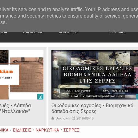
G NEWS
Κατερίνα Περιστέρη: «Οι εργασίες στον Τύμβο Καστά π
liver its services and to analyze traffic. Your IP address and us
rmance and security metrics to ensure quality of service, gener
use.
ΙΚΗ
ΕΙΔΗΣΕΙΣ
ΠΡΟΣΦΑΤΑ ΝΕΑ
Ν. ΣΕΡΡΩΝ
ΟΡΙΑ
ΑΝΑ ΠΕΡΙΟΧΗ
RECENT POST
Η ΓΗ ΜΑΣ
ευές - Δάπεδα
Οικοδομικές εργασίες - Βιομηχανικά
"Νταλλακιάν"
δάπεδα στις Σέρρες
Unknown
2016-08-18
ΜΙΚΑ
ΕΙΔΗΣΕΙΣ
ΝΑΡΚΩΤΙΚΑ
ΣΕΡΡΕΣ