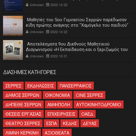
Unknown
2022-12-22
Μαθητές του 5ου Γυμνασίου Σερρών παρέδωσαν
είδη πρώτης ανάγκης στο "Χαμόγελο του παιδιού"
Unknown
2022-12-22
Αποτελέσματα 9ου Διεθνούς Μαθητικού
Διαγωνισμού «Η Εκπαίδευση και ο ξεριζωμός του
ελληνισμού»
Unknown
2022-12-21
ΔΙΑΣΗΜΕΣ ΚΑΤΗΓΟΡΙΕΣ
ΣΕΡΡΕΣ
ΕΚΔΗΛΩΣΕΙΣ
ΠΑΝΣΕΡΡΑΙΚΟΣ
ΔΗΜΟΣ ΣΕΡΡΩΝ
ΟΙΚΟΝΟΜΙΑ
CINE ΣΕΡΡΕΣ
ΔΗΠΕΘΕ ΣΕΡΡΩΝ
ΑΜΦΙΠΟΛΗ
ΑΥΤΟΚΙΝΗΤΟΔΡΟΜΙΟ
ΘΕΣΕΙΣ ΕΡΓΑΣΙΑΣ
ΕΠΙΧΕΙΡΗΣΕΙΣ
ΟΑΕΔ
ΘΕΑΤΡΟ ΣΕΡΡΕΣ
ΕΣΠΑ
ΚΕΔΗΣ
ΔΕΥΑΣ
ΛΙΜΝΗ ΚΕΡΚΙΝΗ
ΑΞΙΟΘΕΑΤΑ