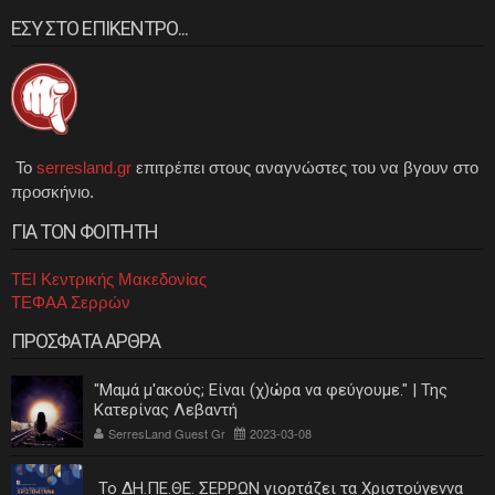
ΕΣΥ ΣΤΟ ΕΠΙΚΕΝΤΡΟ...
Το
serresland.gr
επιτρέπει στους αναγνώστες του να βγουν στο
προσκήνιο.
ΓΙΑ ΤΟΝ ΦΟΙΤΗΤΗ
ΤΕΙ Κεντρικής Μακεδονίας
ΤΕΦΑΑ Σερρών
ΠΡΟΣΦΑΤΑ ΑΡΘΡΑ
"Μαμά μ'ακούς; Είναι (χ)ώρα να φεύγουμε." | Της
Κατερίνας Λεβαντή
SerresLand Guest Gr
2023-03-08
Το ΔΗ.ΠΕ.ΘΕ. ΣΕΡΡΩΝ γιορτάζει τα Χριστούγεννα