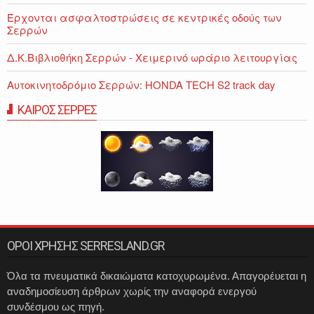
Έρχονται ασφαλτοστρώσεις σε κεντρικές οδούς των
Σερρών
Δ.Κ.Βιβλιοθήκη Σερρών - Χειμερινό ωράριο λειτουργίας
Αυτοκινητοδρόμιο Σερρών: HONDA TECH S2 track day
ΚΑΙΡΟΣ ΣΕΡΡΕΣ
ΟΡΟΙ ΧΡΗΣΗΣ SERRESLAND.GR
Όλα τα πνευματικά δικαιώματα κατοχυρωμένα. Απαγορέυεται η
αναδημοσίευση άρθρων χωρίς την αναφορά ενεργού
συνδέσμου ως πηγή.