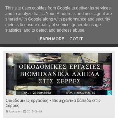
ΚΕΝΤΡΙΚΗ
ΑΝΑ ΚΑΤΗΓΟΡΙΑ
This site uses cookies from Google to deliver its services
and to analyze traffic. Your IP address and user-agent are
ΕΙΔΗΣΕΙΣ
shared with Google along with performance and security
ΑΝΑ ΠΕΡΙΟΧΗ
metrics to ensure quality of service, generate usage
statistics, and to detect and address abuse.
ΠΡΟΣΦΑΤΑ ΝΕΑ
Recent Post
Καστά
Σέρρες: 44χρονος παρίστανε τον γιατρό και
LEARN MORE
GOT IT
εξαπάτησε ηλικιωμένους
Ν. ΣΕΡΡΩΝ
Η ΓΗ ΜΑΣ
ΤΥΧΑΙΕΣ
ΑΝΑΡΤΗΣΕΙΣ/ΑΡΘΡΑ
Serres Racing Circuit
Panserraikos FC
Ikaroi B.C.
Οικοδομικές εργασίες - Βιομηχανικά δάπεδα στις
Σέρρες
Unknown
2016-08-18