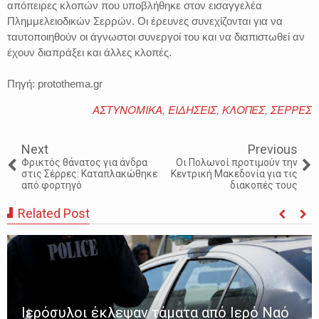
απόπειρες κλοπών που υποβλήθηκε στον εισαγγελέα
Πλημμελειοδικών Σερρών. Οι έρευνες συνεχίζονται για να
ταυτοποιηθούν οι άγνωστοι συνεργοί του και να διαπιστωθεί αν
έχουν διαπράξει και άλλες κλοπές.
Πηγή: protothema.gr
ΑΣΤΥΝΟΜΙΚΑ
,
ΕΙΔΗΣΕΙΣ
,
ΚΛΟΠΕΣ
,
ΣΕΡΡΕΣ
Next
Previous
Φρικτός θάνατος για άνδρα
Οι Πολωνοί προτιμούν την
στις Σέρρες: Καταπλακώθηκε
Κεντρική Μακεδονία για τις
από φορτηγό
διακοπές τους
Related Post
Ιερόσυλοι έκλεψαν τάματα από Ιερό Ναό