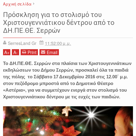
Αρχική σελίδα
ΔΗΜΟΣ ΣΕΡΡΩΝ
ΔΗΠΕΘΕ ΣΕΡΡΩΝ
ΕΚΔΗΛΩΣΕΙΣ
ΣΕΡΡΕΣ
Πρόσκληση για το στολισμό του
ΧΡΙΣΤΟΥΓΕΝΝΑ
Χριστουγεννιάτικου δέντρου από το
ΔΗ.ΠΕ.ΘΕ. Σερρών
SerresLand Gr
11:52:00 μ.μ.
A
+
A
-
Print
Email
To ΔΗ.ΠΕ.ΘΕ. Σερρών στα πλαίσια των Χριστουγεννιάτικων
εκδηλώσεων του Δήμου Σερρών, προσκαλεί όλα τα παιδιά
της πόλης το Σάββατο 17 Δεκεμβρίου 2016 στις 12.00΄ μ.μ.
στον πεζόδρομο μπροστά από το Δημοτικό Θέατρο
«Αστέρια», για να συμμετέχουν ενεργά στον στολισμό του
Χριστουγεννιάτικου δέντρου με τις ευχές των παιδιών.