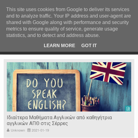
ΚΕΝΤΡΙΚΗ
ΑΝΑ ΚΑΤΗΓΟΡΙΑ
This site uses cookies from Google to deliver its services
and to analyze traffic. Your IP address and user-agent are
ΕΙΔΗΣΕΙΣ
shared with Google along with performance and security
ΑΝΑ ΠΕΡΙΟΧΗ
metrics to ensure quality of service, generate usage
statistics, and to detect and address abuse.
ΠΡΟΣΦΑΤΑ ΝΕΑ
Recent Post
 είδη
Ιερόσυλοι έκλεψαν τάματα από Ιερό Ναό στις Σέρρες
LEARN MORE
GOT IT
"
Ν. ΣΕΡΡΩΝ
Η ΓΗ ΜΑΣ
ΤΥΧΑΙΕΣ
ΑΝΑΡΤΗΣΕΙΣ/ΑΡΘΡΑ
Serres Racing Circuit
Panserraikos FC
Ikaroi B.C.
Ιδιαίτερα Μαθήματα Αγγλικών από καθηγήτρια
αγγλικών ΑΠΘ στις Σέρρες
Unknown
2021-01-19