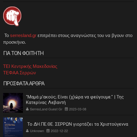
Το
serresland.gr
επιτρέπει στους αναγνώστες του να βγουν στο
προσκήνιο.
ΓΙΑ ΤΟΝ ΦΟΙΤΗΤΗ
ΤΕΙ Κεντρικής Μακεδονίας
ΤΕΦΑΑ Σερρών
ΠΡΟΣΦΑΤΑ ΑΡΘΡΑ
"Μαμά μ'ακούς; Είναι (χ)ώρα να φεύγουμε." | Της
Κατερίνας Λεβαντή
SerresLand Guest Gr
2023-03-08
Το ΔΗ.ΠΕ.ΘΕ. ΣΕΡΡΩΝ γιορτάζει τα Χριστούγεννα
Unknown
2022-12-22