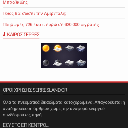
Μπραϊκίδης
Ποιος θα σώσει την Αμφίπολη;
Πληρωμές 726 εκατ. ευρώ σε 620.000 αγρότες
ΚΑΙΡΟΣ ΣΕΡΡΕΣ
ΟΡΟΙ ΧΡΗΣΗΣ SERRESLAND.GR
Όλα τα πνευματικά δικαιώματα κατοχυρωμένα. Απαγορέυεται η
αναδημοσίευση άρθρων χωρίς την αναφορά ενεργού
συνδέσμου ως πηγή.
ΕΣΥ ΣΤΟ ΕΠΙΚΕΝΤΡΟ...