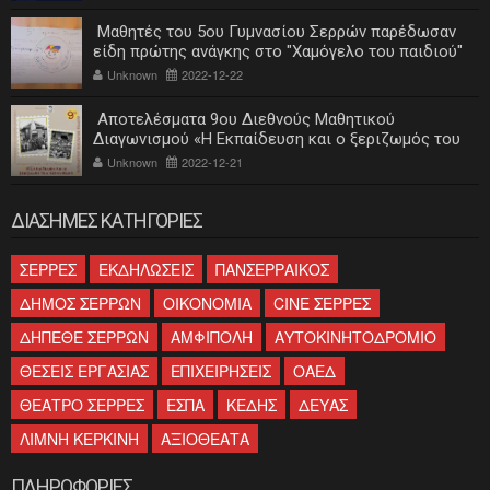
Μαθητές του 5ου Γυμνασίου Σερρών παρέδωσαν
είδη πρώτης ανάγκης στο "Χαμόγελο του παιδιού"
Unknown
2022-12-22
Αποτελέσματα 9ου Διεθνούς Μαθητικού
Διαγωνισμού «Η Εκπαίδευση και ο ξεριζωμός του
ελληνισμού»
Unknown
2022-12-21
ΔΙΑΣΗΜΕΣ ΚΑΤΗΓΟΡΙΕΣ
ΣΕΡΡΕΣ
ΕΚΔΗΛΩΣΕΙΣ
ΠΑΝΣΕΡΡΑΙΚΟΣ
ΔΗΜΟΣ ΣΕΡΡΩΝ
ΟΙΚΟΝΟΜΙΑ
CINE ΣΕΡΡΕΣ
ΔΗΠΕΘΕ ΣΕΡΡΩΝ
ΑΜΦΙΠΟΛΗ
ΑΥΤΟΚΙΝΗΤΟΔΡΟΜΙΟ
ΘΕΣΕΙΣ ΕΡΓΑΣΙΑΣ
ΕΠΙΧΕΙΡΗΣΕΙΣ
ΟΑΕΔ
ΘΕΑΤΡΟ ΣΕΡΡΕΣ
ΕΣΠΑ
ΚΕΔΗΣ
ΔΕΥΑΣ
ΛΙΜΝΗ ΚΕΡΚΙΝΗ
ΑΞΙΟΘΕΑΤΑ
ΠΛΗΡΟΦΟΡΙΕΣ