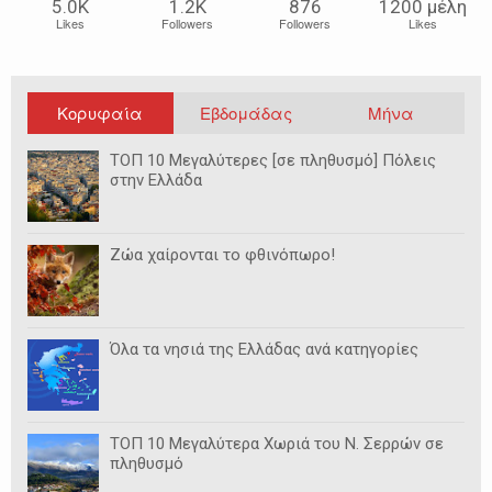
5.0Κ
1.2Κ
876
1200 μέλη
Likes
Followers
Followers
Likes
Κορυφαία
Εβδομάδας
Μήνα
ΤΟΠ 10 Μεγαλύτερες [σε πληθυσμό] Πόλεις
στην Ελλάδα
Ζώα χαίρονται το φθινόπωρο!
Όλα τα νησιά της Ελλάδας ανά κατηγορίες
ΤΟΠ 10 Μεγαλύτερα Χωριά του Ν. Σερρών σε
πληθυσμό