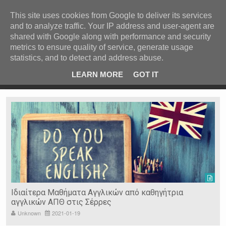
ΚΕΝΤΡΙΚΗ
ΑΝΑ ΚΑΤΗΓΟΡΙΑ
This site uses cookies from Google to deliver its services
and to analyze traffic. Your IP address and user-agent are
ΕΙΔΗΣΕΙΣ
shared with Google along with performance and security
ΑΝΑ ΠΕΡΙΟΧΗ
metrics to ensure quality of service, generate usage
statistics, and to detect and address abuse.
ΠΡΟΣΦΑΤΑ ΝΕΑ
Recent Post
 είδη
Ιερόσυλοι έκλεψαν τάματα από Ιερό Ναό στις Σέρρες
LEARN MORE
GOT IT
"
Ν. ΣΕΡΡΩΝ
Η ΓΗ ΜΑΣ
ΤΥΧΑΙΕΣ
ΑΝΑΡΤΗΣΕΙΣ/ΑΡΘΡΑ
Serres Racing Circuit
Panserraikos FC
Ikaroi B.C.
Ιδιαίτερα Μαθήματα Αγγλικών από καθηγήτρια
αγγλικών ΑΠΘ στις Σέρρες
Unknown
2021-01-19