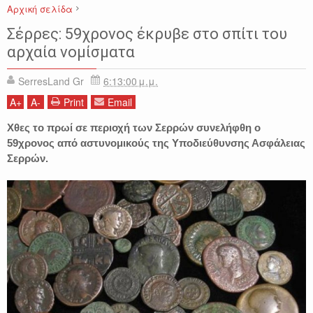
Αρχική σελίδα
ΑΡΧΑΙΑ ΝΟΜΙΣΜΑΤΑ
ΑΣΤΥΝΟΜΙΚΑ
ΕΙΔΗΣΕΙΣ
ΣΕΡΡΕΣ
Σέρρες: 59χρονος έκρυβε στο σπίτι του
αρχαία νομίσματα
SerresLand Gr
6:13:00 μ.μ.
A
+
A
-
Print
Email
Χθες το πρωί σε περιοχή των Σερρών συνελήφθη ο
59χρονος από αστυνομικούς της Υποδιεύθυνσης Ασφάλειας
Σερρών.