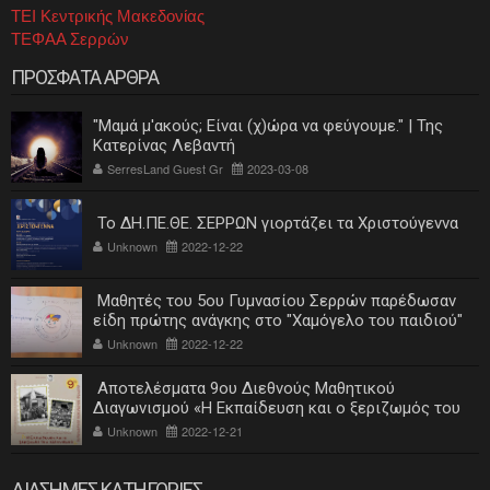
ΤΕΙ Κεντρικής Μακεδονίας
ΤΕΦΑΑ Σερρών
ΠΡΟΣΦΑΤΑ ΑΡΘΡΑ
"Μαμά μ'ακούς; Είναι (χ)ώρα να φεύγουμε." | Της
Κατερίνας Λεβαντή
SerresLand Guest Gr
2023-03-08
Το ΔΗ.ΠΕ.ΘΕ. ΣΕΡΡΩΝ γιορτάζει τα Χριστούγεννα
Unknown
2022-12-22
Μαθητές του 5ου Γυμνασίου Σερρών παρέδωσαν
είδη πρώτης ανάγκης στο "Χαμόγελο του παιδιού"
Unknown
2022-12-22
Αποτελέσματα 9ου Διεθνούς Μαθητικού
Διαγωνισμού «Η Εκπαίδευση και ο ξεριζωμός του
ελληνισμού»
Unknown
2022-12-21
ΔΙΑΣΗΜΕΣ ΚΑΤΗΓΟΡΙΕΣ