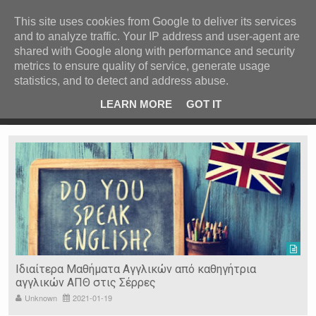
ΚΕΝΤΡΙΚΗ
ΑΝΑ ΚΑΤΗΓΟΡΙΑ
This site uses cookies from Google to deliver its services
and to analyze traffic. Your IP address and user-agent are
ΕΙΔΗΣΕΙΣ
shared with Google along with performance and security
ΑΝΑ ΠΕΡΙΟΧΗ
metrics to ensure quality of service, generate usage
statistics, and to detect and address abuse.
ΠΡΟΣΦΑΤΑ ΝΕΑ
Recent Post
 είδη
Ιερόσυλοι έκλεψαν τάματα από Ιερό Ναό στις Σέρρες
LEARN MORE
GOT IT
"
Ν. ΣΕΡΡΩΝ
Η ΓΗ ΜΑΣ
ΤΥΧΑΙΕΣ
ΑΝΑΡΤΗΣΕΙΣ/ΑΡΘΡΑ
Serres Racing Circuit
Panserraikos FC
Ikaroi B.C.
Ιδιαίτερα Μαθήματα Αγγλικών από καθηγήτρια
αγγλικών ΑΠΘ στις Σέρρες
Unknown
2021-01-19