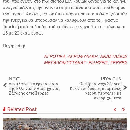
του, που έγιναν στο πλαίσιο του Εθνικού Διαλόγου για το κυνήγι,
αναγνωρίζοντας την αναγκαιότητα επανασύστασης του θεσμού
των αγροφυλάκων, τόνισε ότι οι πόροι που απαιτούνται γι’ αυτήν
την ενέργεια θα μπορούσαν να καλυφθούν από το Πράσινο
Ταμείο ή από τα έσοδα από τις άδειες κυνηγιού, που φτάνουν τα
15 με 20 εκατ. ευρώ.
Πηγή: ert.gr
ΑΓΡΟΤΙΚΑ
,
ΑΓΡΟΦΥΛΑΚΗ
,
ΑΝΑΣΤΑΣΙΟΣ
ΜΕΓΑΛΟΜΥΣΤΑΚΑΣ
,
ΕΙΔΗΣΕΙΣ
,
ΣΕΡΡΕΣ
Next
Previous
Δεν κλείνει το εργοστάσιο
Οι «Πράσινες» Σέρρες:
της Ελληνικής Βιομηχανίας
Κόκκινοι δρόμοι, κουρτίνες
Ζάχαρης στις Σέρρες
νερού, πέργολες με
αναρριχώμενα
Related Post