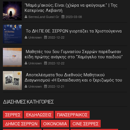
"Μαμά μ'ακούς; Είναι (χ)ώρα να φεύγουμε." | Της
Κατερίνας Λεβαντή
SerresLand Guest Gr
2023-03-08
Το ΔΗ.ΠΕ.ΘΕ. ΣΕΡΡΩΝ γιορτάζει τα Χριστούγεννα
Unknown
2022-12-22
Μαθητές του 5ου Γυμνασίου Σερρών παρέδωσαν
είδη πρώτης ανάγκης στο "Χαμόγελο του παιδιού"
Unknown
2022-12-22
Αποτελέσματα 9ου Διεθνούς Μαθητικού
Διαγωνισμού «Η Εκπαίδευση και ο ξεριζωμός του
ελληνισμού»
Unknown
2022-12-21
ΔΙΑΣΗΜΕΣ ΚΑΤΗΓΟΡΙΕΣ
ΣΕΡΡΕΣ
ΕΚΔΗΛΩΣΕΙΣ
ΠΑΝΣΕΡΡΑΙΚΟΣ
ΔΗΜΟΣ ΣΕΡΡΩΝ
ΟΙΚΟΝΟΜΙΑ
CINE ΣΕΡΡΕΣ