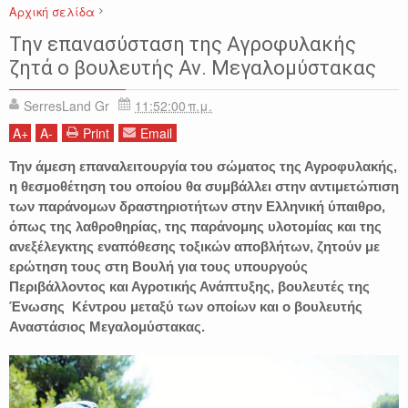
Αρχική σελίδα
ΑΓΡΟΤΙΚΑ
ΑΓΡΟΦΥΛΑΚΗ
ΑΝΑΣΤΑΣΙΟΣ ΜΕΓΑΛΟΜΥΣΤΑΚΑΣ
Την επανασύσταση της Αγροφυλακής
ΕΙΔΗΣΕΙΣ
ΣΕΡΡΕΣ
ζητά ο βουλευτής Αν. Μεγαλομύστακας
SerresLand Gr
11:52:00 π.μ.
A
+
A
-
Print
Email
Την άμεση επαναλειτουργία του σώματος της Αγροφυλακής,
η θεσμοθέτηση του οποίου θα συμβάλλει στην αντιμετώπιση
των παράνομων δραστηριοτήτων στην Ελληνική ύπαιθρο,
όπως της λαθροθηρίας, της παράνομης υλοτομίας και της
ανεξέλεγκτης εναπόθεσης τοξικών αποβλήτων, ζητούν με
ερώτηση τους στη Βουλή για τους υπουργούς
Περιβάλλοντος και Αγροτικής Ανάπτυξης, βουλευτές της
Ένωσης Κέντρου μεταξύ των οποίων και ο βουλευτής
Αναστάσιος Μεγαλομύστακας.