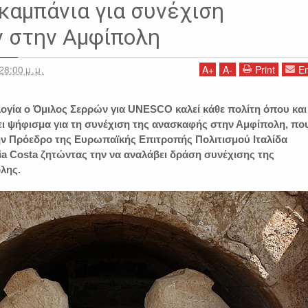
καμπάνια για συνέχιση
 στην Αμφίπολη
28:00 μ.μ.
A
+
A
-
Print
Em
ογία ο Όμιλος Σερρών για UNESCO καλεί κάθε πολίτη όπου και
ει ψήφισμα για τη συνέχιση της ανασκαφής στην Αμφίπολη, πο
την Πρόεδρο της Ευρωπαϊκής Επιτροπής Πολιτισμού Ιταλίδα
ia Costa ζητώντας την να αναλάβει δράση συνέχισης της
λης.