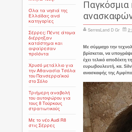
Παγκόσμια 
Όλα τα νησιά της
ανασκαφών
Ελλάδας ανά
κατηγορίες
SerresLand D Gr
2:
Σέρρες: Πέντε άτομα
διέρρηξαν
κατάστημα και
Με σύμμαχο την τεχνολ
αφαίρεσαν
προϊόντα
βρίσκεται, να υπογράψ
έχει τελικό αποδέκτη 
Χρυσό μετάλλιο για
ευρωβουλευτή, κα. Silv
την Αθανασία Τσόλα
ανασκαφής της Αμφίπο
του Πανσερραϊκού
στο Σόλο
Τριήμερη αναβολή
του αυτοφώρου για
τους 8 Τούρκους
στρατιωτικούς
Με το νέο Audi R8
στις Σέρρες