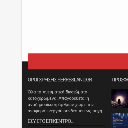
ΟΡΟΙ ΧΡΗΣΗΣ SERRESLAND.GR
ΠΡΟΣΦ
Όλα τα πνευματικά δικαιώματα
κατοχυρωμένα. Απαγορέυεται η
αναδημοσίευση άρθρων χωρίς την
αναφορά ενεργού συνδέσμου ως πηγή.
ΕΣΥ ΣΤΟ ΕΠΙΚΕΝΤΡΟ...