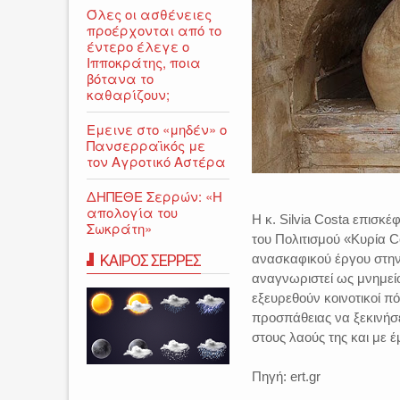
Όλες οι ασθένειες
προέρχονται από το
έντερο έλεγε ο
Ιπποκράτης, ποια
βότανα το
καθαρίζουν;
Εμεινε στο «μηδέν» o
Πανσερραϊκός με
τον Αγροτικό Αστέρα
ΔΗΠΕΘΕ Σερρών: «Η
απολογία του
Η κ. Silvia Costa επισκ
Σωκράτη»
του Πολιτισμού «Κυρία C
ΚΑΙΡΟΣ ΣΕΡΡΕΣ
ανασκαφικού έργου στην 
αναγνωριστεί ως μνημεί
εξευρεθούν κοινοτικοί π
προσπάθειας να ξεκινήσ
στους λαούς της και με 
Πηγή: ert.gr