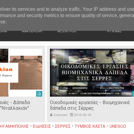
G NEWS
Κατερίνα Περιστέρη: «Οι εργασίες στον Τύμβο Καστά π
liver its services and to analyze traffic. Your IP address and us
rmance and security metrics to ensure quality of service, gener
use.
ΙΚΗ
ΕΙΔΗΣΕΙΣ
ΠΡΟΣΦΑΤΑ ΝΕΑ
Ν. ΣΕΡΡΩΝ
ΟΡΙΑ
ΑΝΑ ΠΕΡΙΟΧΗ
RECENT POST
Η ΓΗ ΜΑΣ
ευές - Δάπεδα
Οικοδομικές εργασίες - Βιομηχανικά
"Νταλλακιάν"
δάπεδα στις Σέρρες
Unknown
2016-08-18
ΦΗ ΑΜΦΙΠΟΛΗΣ
ΕΙΔΗΣΕΙΣ
ΣΕΡΡΕΣ
ΤΥΜΒΟΣ ΚΑΣΤΑ
UNESCO