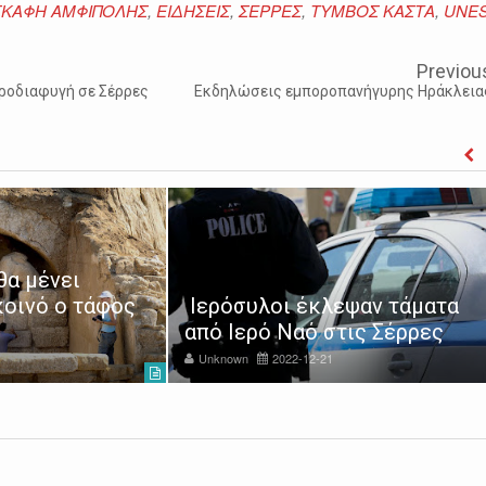
ΚΑΦΗ ΑΜΦΙΠΟΛΗΣ
,
ΕΙΔΗΣΕΙΣ
,
ΣΕΡΡΕΣ
,
ΤΥΜΒΟΣ ΚΑΣΤΑ
,
UNE
Previou
ροδιαφυγή σε Σέρρες
Εκδηλώσεις εμποροπανήγυρης Ηράκλεια
Μαθητές του 5ου Γυμνασίου
Σερρών παρέδωσαν είδη
ψαν τάματα
πρώτης ανάγκης στο
ις Σέρρες
"Χαμόγελο του παιδιού"
Unknown
2022-12-22