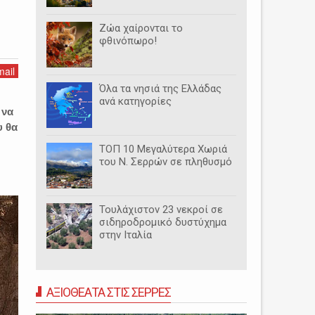
Ζώα χαίρονται το
φθινόπωρο!
ail
Όλα τα νησιά της Ελλάδας
ανά κατηγορίες
 να
υ θα
ΤΟΠ 10 Μεγαλύτερα Χωριά
του Ν. Σερρών σε πληθυσμό
Τουλάχιστον 23 νεκροί σε
σιδηροδρομικό δυστύχημα
στην Ιταλία
ΑΞΙΟΘΕΑΤΑ ΣΤΙΣ ΣΕΡΡΕΣ