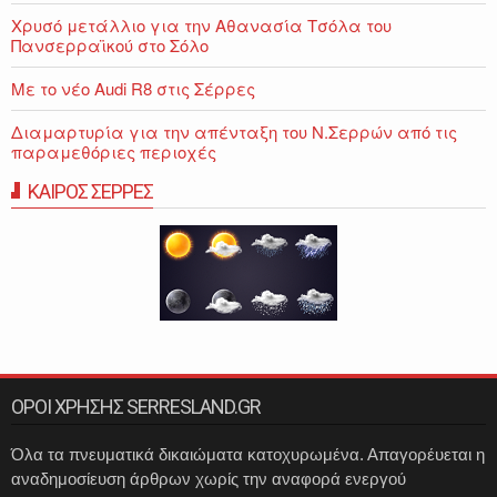
Χρυσό μετάλλιο για την Αθανασία Τσόλα του
Πανσερραϊκού στο Σόλο
Με το νέο Audi R8 στις Σέρρες
Διαμαρτυρία για την απένταξη του Ν.Σερρών από τις
παραμεθόριες περιοχές
ΚΑΙΡΟΣ ΣΕΡΡΕΣ
ΟΡΟΙ ΧΡΗΣΗΣ SERRESLAND.GR
Όλα τα πνευματικά δικαιώματα κατοχυρωμένα. Απαγορέυεται η
αναδημοσίευση άρθρων χωρίς την αναφορά ενεργού