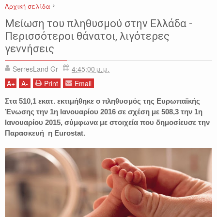
Αρχική σελίδα
ΕΙΔΗΣΕΙΣ
ΕΛΛΑΔΑ
ΕΥΡΩΠΗ
ΠΛΗΘΥΣΜΟΣ
Eurostat
Μείωση του πληθυσμού στην Ελλάδα -
Περισσότεροι θάνατοι, λιγότερες
γεννήσεις
SerresLand Gr
4:45:00 μ.μ.
A
+
A
-
Print
Email
Στα 510,1 εκατ. εκτιμήθηκε ο πληθυσμός της Ευρωπαϊκής
Ένωσης την 1η Ιανουαρίου 2016 σε σχέση με 508,3 την 1η
Ιανουαρίου 2015, σύμφωνα με στοιχεία που δημοσίευσε την
Παρασκευή η Eurostat.