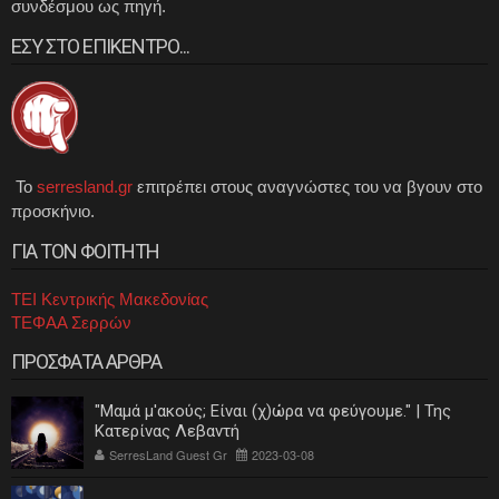
συνδέσμου ως πηγή.
ΕΣΥ ΣΤΟ ΕΠΙΚΕΝΤΡΟ...
Το
serresland.gr
επιτρέπει στους αναγνώστες του να βγουν στο
προσκήνιο.
ΓΙΑ ΤΟΝ ΦΟΙΤΗΤΗ
ΤΕΙ Κεντρικής Μακεδονίας
ΤΕΦΑΑ Σερρών
ΠΡΟΣΦΑΤΑ ΑΡΘΡΑ
"Μαμά μ'ακούς; Είναι (χ)ώρα να φεύγουμε." | Της
Κατερίνας Λεβαντή
SerresLand Guest Gr
2023-03-08