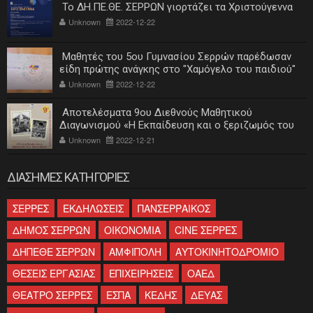
Το ΔΗ.ΠΕ.ΘΕ. ΣΕΡΡΩΝ γιορτάζει τα Χριστούγεννα
Unknown
2022-12-22
Μαθητές του 5ου Γυμνασίου Σερρών παρέδωσαν
είδη πρώτης ανάγκης στο "Χαμόγελο του παιδιού"
Unknown
2022-12-22
Αποτελέσματα 9ου Διεθνούς Μαθητικού
Διαγωνισμού «Η Εκπαίδευση και ο ξεριζωμός του
ελληνισμού»
Unknown
2022-12-21
ΔΙΑΣΗΜΕΣ ΚΑΤΗΓΟΡΙΕΣ
ΣΕΡΡΕΣ
ΕΚΔΗΛΩΣΕΙΣ
ΠΑΝΣΕΡΡΑΙΚΟΣ
ΔΗΜΟΣ ΣΕΡΡΩΝ
ΟΙΚΟΝΟΜΙΑ
CINE ΣΕΡΡΕΣ
ΔΗΠΕΘΕ ΣΕΡΡΩΝ
ΑΜΦΙΠΟΛΗ
ΑΥΤΟΚΙΝΗΤΟΔΡΟΜΙΟ
ΘΕΣΕΙΣ ΕΡΓΑΣΙΑΣ
ΕΠΙΧΕΙΡΗΣΕΙΣ
ΟΑΕΔ
ΘΕΑΤΡΟ ΣΕΡΡΕΣ
ΕΣΠΑ
ΚΕΔΗΣ
ΔΕΥΑΣ