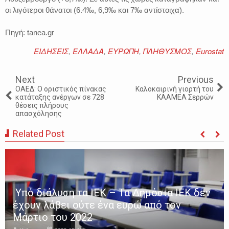
οι λιγότεροι θάνατοι (6.4‰, 6,9‰ και 7‰ αντίστοιχα).
Πηγή: tanea.gr
ΕΙΔΗΣΕΙΣ
,
ΕΛΛΑΔΑ
,
ΕΥΡΩΠΗ
,
ΠΛΗΘΥΣΜΟΣ
,
Eurostat
Next
Previous
OΑΕΔ: O οριστικός πίνακας
Καλοκαιρινή γιορτή του
κατάταξης ανέργων σε 728
ΚΑΑΜΕΑ Σερρών
θέσεις πλήρους
απασχόλησης
Related Post
Υπό διάλυση τα ΙΕΚ – Τα Δημόσια ΙΕΚ δεν
έχουν λάβει ούτε ένα ευρώ από τον
Μάρτιο του 2022