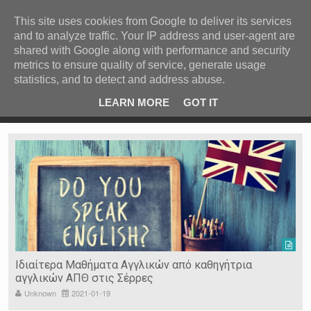
ΚΕΝΤΡΙΚΗ
ΑΝΑ ΚΑΤΗΓΟΡΙΑ
This site uses cookies from Google to deliver its services
and to analyze traffic. Your IP address and user-agent are
ΕΙΔΗΣΕΙΣ
shared with Google along with performance and security
ΑΝΑ ΠΕΡΙΟΧΗ
metrics to ensure quality of service, generate usage
statistics, and to detect and address abuse.
ΠΡΟΣΦΑΤΑ ΝΕΑ
Recent Post
 είδη
Ιερόσυλοι έκλεψαν τάματα από Ιερό Ναό στις Σέρρες
LEARN MORE
GOT IT
"
Ν. ΣΕΡΡΩΝ
Η ΓΗ ΜΑΣ
ΤΥΧΑΙΕΣ
ΑΝΑΡΤΗΣΕΙΣ/ΑΡΘΡΑ
Serres Racing Circuit
Panserraikos FC
Ikaroi B.C.
Ιδιαίτερα Μαθήματα Αγγλικών από καθηγήτρια
αγγλικών ΑΠΘ στις Σέρρες
Unknown
2021-01-19