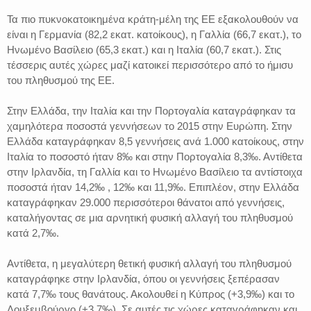
Τα πιο πυκνοκατοικημένα κράτη-μέλη της ΕΕ εξακολουθούν να
είναι η Γερμανία (82,2 εκατ. κατοίκους), η Γαλλία (66,7 εκατ.), το
Ηνωμένο Βασίλειο (65,3 εκατ.) και η Ιταλία (60,7 εκατ.). Στις
τέσσερις αυτές χώρες μαζί κατοικεί περισσότερο από το ήμισυ
του πληθυσμού της ΕΕ.
Στην Ελλάδα, την Ιταλία και την Πορτογαλία καταγράφηκαν τα
χαμηλότερα ποσοστά γεννήσεων το 2015 στην Ευρώπη. Στην
Ελλάδα καταγράφηκαν 8,5 γεννήσεις ανά 1.000 κατοίκους, στην
Ιταλία το ποσοστό ήταν 8
‰
και στην Πορτογαλία 8,3‰. Αντίθετα
στην Ιρλανδία, τη Γαλλία και το Ηνωμένο Βασίλειο τα αντίστοιχα
ποσοστά ήταν 14,2‰ , 12‰ και 11,9‰. Επιπλέον, στην Ελλάδα
καταγράφηκαν 29.000 περισσότεροι θάνατοι από γεννήσεις,
καταλήγοντας σε μια αρνητική φυσική αλλαγή του πληθυσμού
κατά 2,7‰.
Αντίθετα, η μεγαλύτερη θετική φυσική αλλαγή του πληθυσμού
καταγράφηκε στην Ιρλανδία, όπου οι γεννήσεις ξεπέρασαν
κατά 7,7‰ τους θανάτους. Ακολουθεί η Κύπρος (+3,9‰) και το
Λουξεμβούργο (+3,7‰). Σε αυτές τις χώρες καταγράφηκαν και