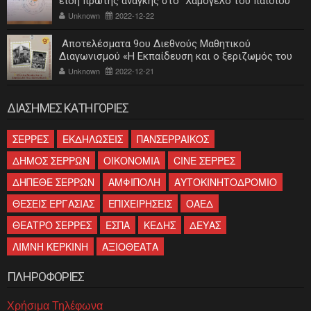
είδη πρώτης ανάγκης στο "Χαμόγελο του παιδιού"
Unknown
2022-12-22
Αποτελέσματα 9ου Διεθνούς Μαθητικού
Διαγωνισμού «Η Εκπαίδευση και ο ξεριζωμός του
ελληνισμού»
Unknown
2022-12-21
ΔΙΑΣΗΜΕΣ ΚΑΤΗΓΟΡΙΕΣ
ΣΕΡΡΕΣ
ΕΚΔΗΛΩΣΕΙΣ
ΠΑΝΣΕΡΡΑΙΚΟΣ
ΔΗΜΟΣ ΣΕΡΡΩΝ
ΟΙΚΟΝΟΜΙΑ
CINE ΣΕΡΡΕΣ
ΔΗΠΕΘΕ ΣΕΡΡΩΝ
ΑΜΦΙΠΟΛΗ
ΑΥΤΟΚΙΝΗΤΟΔΡΟΜΙΟ
ΘΕΣΕΙΣ ΕΡΓΑΣΙΑΣ
ΕΠΙΧΕΙΡΗΣΕΙΣ
ΟΑΕΔ
ΘΕΑΤΡΟ ΣΕΡΡΕΣ
ΕΣΠΑ
ΚΕΔΗΣ
ΔΕΥΑΣ
ΛΙΜΝΗ ΚΕΡΚΙΝΗ
ΑΞΙΟΘΕΑΤΑ
ΠΛΗΡΟΦΟΡΙΕΣ
Χρήσιμα Τηλέφωνα