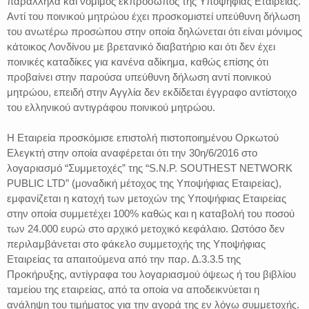
παράλληλα και νόμιμος εκπρόσωπος της Υποψήφιας Εταιρείας.
Αντί του ποινικού μητρώου έχει προσκομιστεί υπεύθυνη δήλωση
του ανωτέρω προσώπου στην οποία δηλώνεται ότι είναι μόνιμος
κάτοικος Λονδίνου με βρετανικό διαβατήριο και ότι δεν έχει
ποινικές καταδίκες για κανένα αδίκημα, καθώς επίσης ότι
προβαίνει στην παρούσα υπεύθυνη δήλωση αντί ποινικού
μητρώου, επειδή στην Αγγλία δεν εκδίδεται έγγραφο αντίστοιχο
του ελληνικού αντιγράφου ποινικού μητρώου.
Η Εταιρεία προσκόμισε επιστολή πιστοποιημένου Ορκωτού
Ελεγκτή στην οποία αναφέρεται ότι την 30η/6/2016 στο
λογαριασμό “Συμμετοχές” της “S.N.P. SOUTHEST NETWORK
PUBLIC LTD” (μοναδική μέτοχος της Υποψήφιας Εταιρείας),
εμφανίζεται η κατοχή των μετοχών της Υποψήφιας Εταιρείας
στην οποία συμμετέχει 100% καθώς και η καταβολή του ποσού
των 24.000 ευρώ στο αρχικό μετοχικό κεφάλαιο. Ωστόσο δεν
περιλαμβάνεται στο φάκελο συμμετοχής της Υποψήφιας
Εταιρείας τα απαιτούμενα από την παρ. Δ.3.3.5 της
Προκήρυξης, αντίγραφα του λογαριασμού όψεως ή του βιβλίου
ταμείου της εταιρείας, από τα οποία να αποδεικνύεται η
ανάληψη του τιμήματος για την αγορά της εν λόγω συμμετοχής.