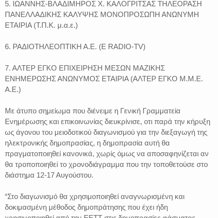
5. ΙΩΑΝΝΗΣ-ΒΛΑΔΙΜΗΡΟΣ Χ. ΚΑΛΟΓΡΙΤΣΑΣ ΤΗΛΕΟΡΑΣΗ
ΠΑΝΕΛΛΑΔΙΚΗΣ ΚΑΛΥΨΗΣ ΜΟΝΟΠΡΟΣΩΠΗ ΑΝΩΝΥΜΗ
ΕΤΑΙΡΙΑ (Τ.Π.Κ. μ.α.ε.)
6. ΡΑΔΙΟΤΗΛΕΟΠΤΙΚΗ Α.Ε. (E RADIO-TV)
7. ΑΛΤΕΡ ΕΓΚΟ ΕΠΙΧΕΙΡΗΣΗ ΜΕΣΩΝ ΜΑΖΙΚΗΣ
ΕΝΗΜΕΡΩΣΗΣ ΑΝΩΝΥΜΟΣ ΕΤΑΙΡΙΑ (ΑΛΤΕΡ ΕΓΚΟ Μ.Μ.Ε.
Α.Ε.)
Με άτυπο σημείωμα που διένειμε η Γενική Γραμματεία
Ενημέρωσης και επικοινωνίας διευκρίνισε, οτι παρά την κήρυξη
ως άγονου του μειοδοτικού διαγωνισμού για την διεξαγωγή της
ηλεκτρονικής δημοπρασίας, η δημοπρασία αυτή θα
πραγματοποιηθεί κανονικά, χωρίς όμως να αποσαφηνίζεται αν
θα τροποποιηθεί το χρονοδιάγραμμα που την τοποθετούσε στο
διάστημα 12-17 Αυγούστου.
“Στο διαγωνισμό θα χρησιμοποιηθεί αναγνωρισμένη και
δοκιμασμένη μέθοδος δημοπράτησης που έχει ήδη
χρησιμοποιηθεί από την ΕΕΤΤ στις δημοπρασίες φάσματος