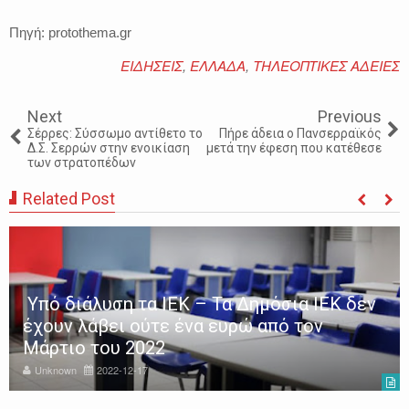
Πηγή: protothema.gr
ΕΙΔΗΣΕΙΣ
,
ΕΛΛΑΔΑ
,
ΤΗΛΕΟΠΤΙΚΕΣ ΑΔΕΙΕΣ
Next
Previous
Σέρρες: Σύσσωμο αντίθετο το
Πήρε άδεια ο Πανσερραϊκός
Δ.Σ. Σερρών στην ενοικίαση
μετά την έφεση που κατέθεσε
των στρατοπέδων
Related Post
Υπό διάλυση τα ΙΕΚ – Τα Δημόσια ΙΕΚ δεν
έχουν λάβει ούτε ένα ευρώ από τον
Μάρτιο του 2022
Unknown
2022-12-17