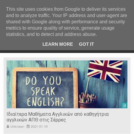
ΚΕΝΤΡΙΚΗ
ΑΝΑ ΚΑΤΗΓΟΡΙΑ
This site uses cookies from Google to deliver its services
and to analyze traffic. Your IP address and user-agent are
ΕΙΔΗΣΕΙΣ
shared with Google along with performance and security
ΑΝΑ ΠΕΡΙΟΧΗ
metrics to ensure quality of service, generate usage
statistics, and to detect and address abuse.
ΠΡΟΣΦΑΤΑ ΝΕΑ
Recent Post
 είδη
Ιερόσυλοι έκλεψαν τάματα από Ιερό Ναό στις Σέρρες
LEARN MORE
GOT IT
"
Ν. ΣΕΡΡΩΝ
Η ΓΗ ΜΑΣ
ΤΥΧΑΙΕΣ
ΑΝΑΡΤΗΣΕΙΣ/ΑΡΘΡΑ
Serres Racing Circuit
Panserraikos FC
Ikaroi B.C.
Ιδιαίτερα Μαθήματα Αγγλικών από καθηγήτρια
αγγλικών ΑΠΘ στις Σέρρες
Unknown
2021-01-19