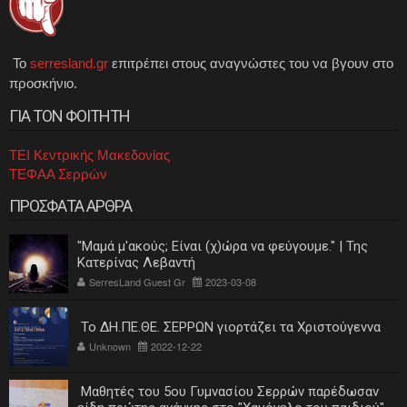
Το
serresland.gr
επιτρέπει στους αναγνώστες του να βγουν στο
προσκήνιο.
ΓΙΑ ΤΟΝ ΦΟΙΤΗΤΗ
ΤΕΙ Κεντρικής Μακεδονίας
ΤΕΦΑΑ Σερρών
ΠΡΟΣΦΑΤΑ ΑΡΘΡΑ
"Μαμά μ'ακούς; Είναι (χ)ώρα να φεύγουμε." | Της
Κατερίνας Λεβαντή
SerresLand Guest Gr
2023-03-08
Το ΔΗ.ΠΕ.ΘΕ. ΣΕΡΡΩΝ γιορτάζει τα Χριστούγεννα
Unknown
2022-12-22
Μαθητές του 5ου Γυμνασίου Σερρών παρέδωσαν