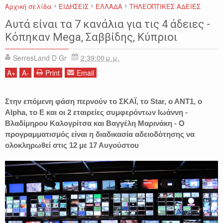
Αρχική σελίδα
ΕΙΔΗΣΕΙΣ
ΕΛΛΑΔΑ
ΤΗΛΕΟΠΤΙΚΕΣ ΑΔΕΙΕΣ
Αυτά είναι τα 7 κανάλια για τις 4 άδειες -
Κόπηκαν Μega, Σαββίδης, Κύπριοι
SerresLand D Gr
2:39:00 μ.μ.
A
+
A
-
Print
Email
Στην επόμενη φάση περνούν το ΣΚΑΪ, το Star, ο ΑΝΤ1, ο
Alpha, το Ε και οι 2 εταιρείες συμφερόντων Ιωάννη -
Βλαδίμηρου Καλογρίτσα και Βαγγέλη Μαρινάκη - Ο
προγραμματισμός είναι η διαδικασία αδειοδότησης να
ολοκληρωθεί στις 12 με 17 Αυγούστου