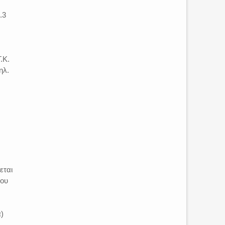
.3
.Κ.
ηλ.
εται
του
)