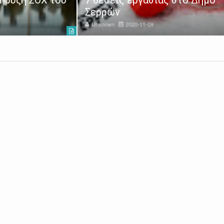
Σερρών
Unknown
2020-11-09