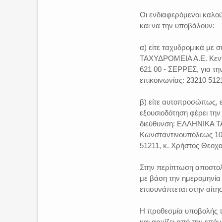
Οι ενδιαφερόμενοι καλ
και να την υποβάλουν:
α) είτε ταχυδρομικά με
ΤΑΧΥΔΡΟΜΕΙΑ Α.Ε. Κεντ
621 00 - ΣΕΡΡΕΣ, για τ
επικοινωνίας: 23210 512
β) είτε αυτοπροσώπως, 
εξουσιοδότηση φέρει τη
διεύθυνση: ΕΛΛΗΝΙΚΑ Τ
Κωνσταντινουπόλεως 10, 
51211, κ. Χρήστος Θεοχα
Στην περίπτωση αποστολ
με βάση την ημερομηνία
επισυνάπτεται στην αίτ
Η προθεσμία υποβολής τ
και αρχίζει από την επό