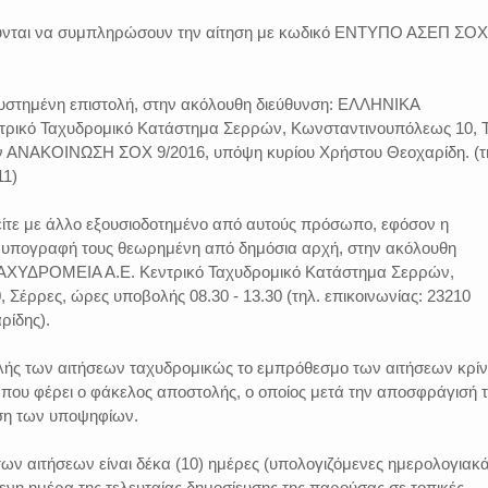
ούνται να συμπληρώσουν την αίτηση με κωδικό ΕΝΤΥΠΟ ΑΣΕΠ ΣΟΧ
 συστημένη επιστολή, στην ακόλουθη διεύθυνση: ΕΛΛΗΝΙΚΑ
ρικό Ταχυδρομικό Κατάστημα Σερρών, Κωνσταντινουπόλεως 10, Τ
ην ΑΝΑΚΟΙΝΩΣΗ ΣΟΧ 9/2016, υπόψη κυρίου Χρήστου Θεοχαρίδη. (τ
11)
είτε με άλλο εξουσιοδοτημένο από αυτούς πρόσωπο, εφόσον η
ν υπογραφή τους θεωρημένη από δημόσια αρχή, στην ακόλουθη
ΑΧΥΔΡΟΜΕΙΑ Α.Ε. Κεντρικό Ταχυδρομικό Κατάστημα Σερρών,
Σέρρες, ώρες υποβολής 08.30 - 13.30 (τηλ. επικοινωνίας: 23210
ρίδης).
ής των αιτήσεων ταχυδρομικώς το εμπρόθεσμο των αιτήσεων κρίν
 που φέρει ο φάκελος αποστολής, ο οποίος μετά την αποσφράγισή 
ηση των υποψηφίων.
ων αιτήσεων είναι δέκα (10) ημέρες (υπολογιζόμενες ημερολογιακά
μενη ημέρα της τελευταίας δημοσίευσης της παρούσας σε τοπικές