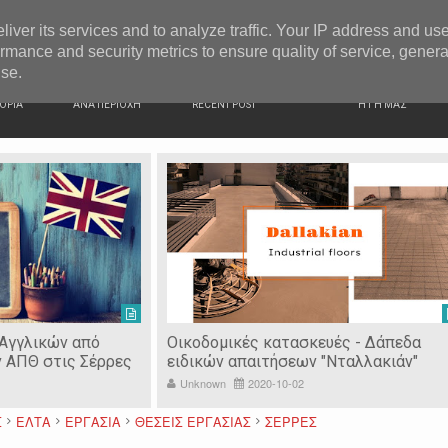
G NEWS
Ιερόσυλοι έκλεψαν τάματα από Ιερό Ναό στις Σέρρες
liver its services and to analyze traffic. Your IP address and us
rmance and security metrics to ensure quality of service, gener
use.
ΙΚΗ
ΕΙΔΗΣΕΙΣ
ΠΡΟΣΦΑΤΑ ΝΕΑ
Ν. ΣΕΡΡΩΝ
ΟΡΙΑ
ΑΝΑ ΠΕΡΙΟΧΗ
RECENT POST
Η ΓΗ ΜΑΣ
 Αγγλικών από
Οικοδομικές κατασκευές - Δάπεδα
ν ΑΠΘ στις Σέρρες
ειδικών απαιτήσεων "Νταλλακιάν"
Unknown
2020-10-02
Σ
ΕΛΤΑ
ΕΡΓΑΣΙΑ
ΘΕΣΕΙΣ ΕΡΓΑΣΙΑΣ
ΣΕΡΡΕΣ