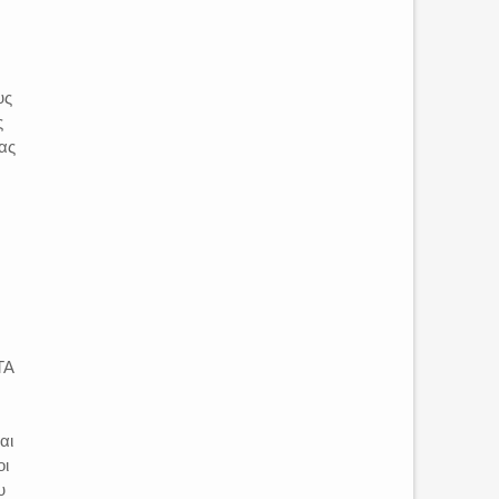
υς
ς
ας
ΤΑ
αι
οι
υ