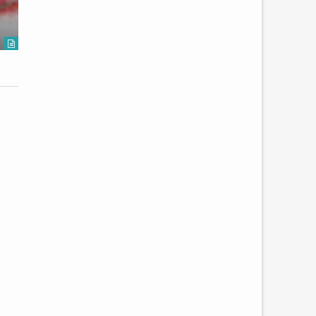
στη ΑΕΜΥ Α.Ε.
Σέρρες
Unknown
2020-11-10
Unknown