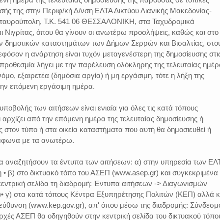
σής της στην Περιφ/κή Δ/νση ΕΛΤΑ Δικτύου Λιανικής Μακεδονίας-
Σταυρούπολη, Τ.Κ. 541 06 ΘΕΣΣΑΛΟΝΙΚΗ, στα Ταχυδρομικά
 Νιγρίτας, όπου θα γίνουν οι ανωτέρω προσλήψεις, καθώς και στο
 δημοτικών καταστημάτων των Δήμων Σερρών και Βισαλτίας, στο
εφόσον η ανάρτηση είναι τυχόν μεταγενέστερη της δημοσίευσης στι
προθεσμία λήγει με την παρέλευση ολόκληρης της τελευταίας ημέρ
 νόμο, εξαιρετέα (δημόσια αργία) ή μη εργάσιμη, τότε η λήξη της
την επόμενη εργάσιμη ημέρα.
ποβολής των αιτήσεων είναι ενιαία για όλες τις κατά τόπους
 αρχίζει από την επόμενη ημέρα της τελευταίας δημοσίευσης ή
στον τύπο ή στα οικεία καταστήματα που αυτή θα δημοσιευθεί ή
ύμφωνα με τα ανωτέρω.
α αναζητήσουν τα έντυπα των αιτήσεων: α) στην υπηρεσία των ΕΛ
• β) στο δικτυακό τόπο του ΑΣΕΠ (www.asep.gr) και συγκεκριμένα
εντρική σελίδα τη διαδρομή: Έντυπα αιτήσεων -> Διαγωνισμών
 γ) στα κατά τόπους Κέντρα Εξυπηρέτησης Πολιτών (ΚΕΠ) αλλά κ
ιεύθυνση (www.kep.gov.gr), απ' όπου μέσω της διαδρομής: Σύνδεσμ
ρχές ΑΣΕΠ θα οδηγηθούν στην κεντρική σελίδα του δικτυακού τόπο