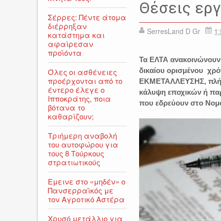
Θέσεις εργ
Σέρρες: Πέντε άτομα
διέρρηξαν
SerresLand D Gr
1:
κατάστημα και
αφαίρεσαν
προϊόντα
Τα ΕΛΤΑ ανακοινώνουν
δικαίου ορισμένου χρ
Όλες οι ασθένειες
προέρχονται από το
ΕΚΜΕΤΑΛΛΕΥΣΗΣ, πλήρο
έντερο έλεγε ο
κάλυψη εποχικών ή παρ
Ιπποκράτης, ποια
που εδρεύουν στο Νομ
βότανα το
καθαρίζουν;
Τριήμερη αναβολή
του αυτοφώρου για
τους 8 Τούρκους
στρατιωτικούς
Εμεινε στο «μηδέν» o
Πανσερραϊκός με
τον Αγροτικό Αστέρα
Χρυσό μετάλλιο για