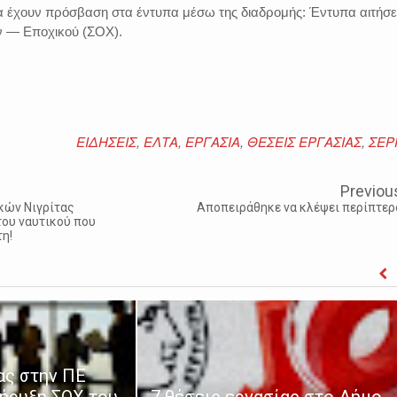
θα έχουν πρόσβαση στα έντυπα μέσω της διαδρομής: Έντυπα αιτήσ
 — Εποχικού (ΣΟΧ).
ΕΙΔΗΣΕΙΣ
,
ΕΛΤΑ
,
ΕΡΓΑΣΙΑ
,
ΘΕΣΕΙΣ ΕΡΓΑΣΙΑΣ
,
ΣΕΡ
Previou
κών Νιγρίτας
Αποπειράθηκε να κλέψει περίπτερ
του ναυτικού που
η!
ας στην ΠΕ
ήρυξη ΣΟΧ του
7 θέσεις εργασίας στο Δήμο