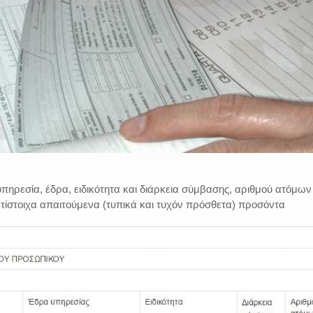
υπηρεσία, έδρα, ειδικότητα και διάρκεια σύμβασης, αριθμού ατόμων
ντίστοιχα απαιτούμενα (τυπικά και τυχόν πρόσθετα) προσόντα