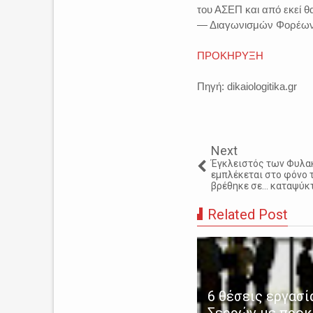
του ΑΣΕΠ και από εκεί 
— Διαγωνισμών Φορέων
ΠΡΟΚΗΡΥΞΗ
Πηγή: dikaiologitika.gr
Next
Έγκλειστός των Φυλα
εμπλέκεται στο φόνο 
βρέθηκε σε… καταψύκτ
Related Post
ρρες: 44χρονος παρίστανε
6 θέσεις εργασί
ν γιατρό και εξαπάτησε
Σερρών με προκ