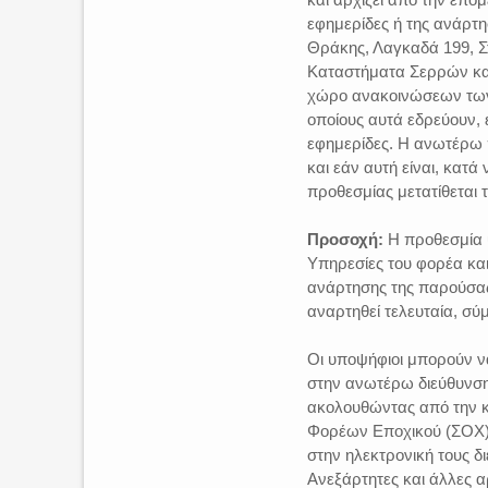
εφημερίδες ή της ανάρτη
Θράκης, Λαγκαδά 199, 
Καταστήματα Σερρών και
χώρο ανακοινώσεων των
οποίους αυτά εδρεύουν, 
εφημερίδες. Η ανωτέρω 
και εάν αυτή είναι, κατά
προθεσμίας μετατίθεται 
Προσοχή:
Η προθεσμία υ
Υπηρεσίες του φορέα και
ανάρτησης της παρούσας 
αναρτηθεί τελευταία, σ
Οι υποψήφιοι μπορούν ν
στην ανωτέρω διεύθυνση 
ακολουθώντας από την κ
Φορέων Εποχικού (ΣΟΧ)•
στην ηλεκτρονική τους δ
Ανεξάρτητες και άλλες α