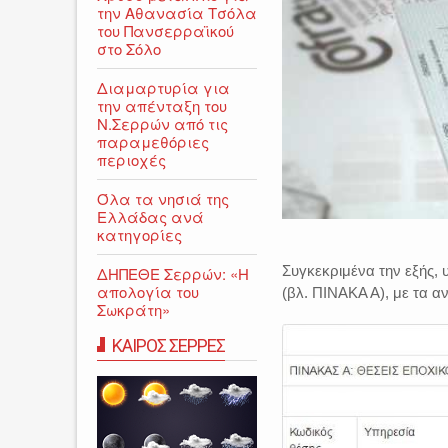
την Αθανασία Τσόλα
του Πανσερραϊκού
στο Σόλο
Διαμαρτυρία για
την απένταξη του
Ν.Σερρών από τις
παραμεθόριες
περιοχές
Όλα τα νησιά της
Ελλάδας ανά
κατηγορίες
Συγκεκριμένα την εξής, 
ΔΗΠΕΘΕ Σερρών: «Η
απολογία του
(βλ. ΠΙΝΑΚΑ Α), με τα α
Σωκράτη»
ΚΑΙΡΟΣ ΣΕΡΡΕΣ