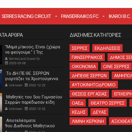
SERRES RACING CIRCUIT
PANSERRAIKOS FC
IKAROI B.C.
ΑΤΑ ΑΡΘΡΑ
ΔΙΑΣΗΜΕΣ ΚΑΤΗΓΟΡΙΕΣ
"Μαμά μ'ακούς; Είναι (χ)ώρα
ΣΕΡΡΕΣ
ΕΚΔΗΛΩΣΕΙΣ
να φεύγουμε." | Της
ΠΑΝΣΕΡΡΑΙΚΟΣ
ΔΗΜΟΣ ΣΕ
Κατερίνας Λεβαντή
SerresLand Guest Gr
2023-03-08
ΟΙΚΟΝΟΜΙΑ
CINE ΣΕΡΡΕΣ
Το ΔΗ.ΠΕ.ΘΕ. ΣΕΡΡΩΝ
ΔΗΠΕΘΕ ΣΕΡΡΩΝ
ΑΜΦΙΠΟ
γιορτάζει τα Χριστούγεννα
ΑΥΤΟΚΙΝΗΤΟΔΡΟΜΙΟ
Unknown
2022-12-22
ΘΕΣΕΙΣ ΕΡΓΑΣΙΑΣ
ΕΠΙΧΕΙΡΗ
Μαθητές του 5ου Γυμνασίου
Σερρών παρέδωσαν είδη
ΟΑΕΔ
ΘΕΑΤΡΟ ΣΕΡΡΕΣ
πρώτης ανάγκης στο
Unknown
2022-12-22
ΚΕΔΗΣ
ΔΕΥΑΣ
"Χαμόγελο του παιδιού"
Αποτελέσματα
ΛΙΜΝΗ ΚΕΡΚΙΝΗ
ΑΞΙΟΘΕΑ
9ου Διεθνούς Μαθητικού
Διαγωνισμού «Η Εκπαίδευση