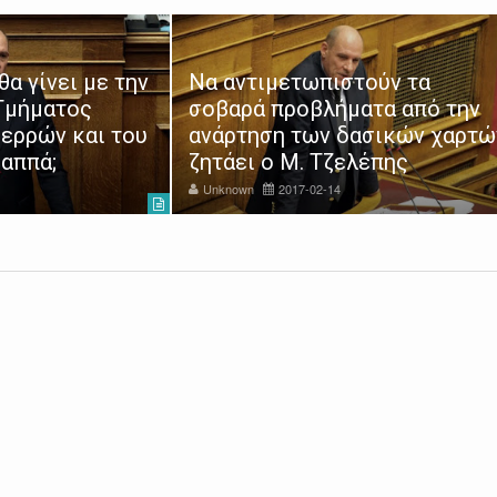
θα γίνει με την
Να αντιμετωπιστούν τα
 Τμήματος
σοβαρά προβλήματα από την
ερρών και του
ανάρτηση των δασικών χαρτώ
αππά;
ζητάει ο Μ. Τζελέπης
Unknown
2017-02-14