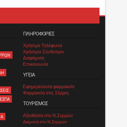
ΠΛΗΡΟΦΟΡΙΕΣ
Χρήσιμα Τηλέφωνα
Χρήσιμοι Σύνδεσμοι
ΡΡΩΝ
Διαφήμιση
Επικοινωνία
ΛΗ
ΥΓΕΙΑ
Εφημερεύοντα φαρμακεία
ΣΕΙΣ
Φαρμακεία στις Σέρρες
ΕΣΠΑ
ΤΟΥΡΙΣΜΟΣ
Αξιοθέατα στο Ν.Σερρών
ΤΑ
Διαμονή στο Ν.Σερρών