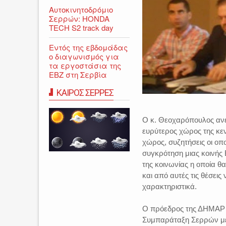
Αυτοκινητοδρόμιο
Σερρών: HONDA
TECH S2 track day
Εντός της εβδομάδας
ο διαγωνισμός για
τα εργοστάσια της
ΕΒΖ στη Σερβία
ΚΑΙΡΟΣ ΣΕΡΡΕΣ
Ο κ. Θεοχαρόπουλος ανέφ
ευρύτερος χώρος της κεν
χώρος, συζητήσεις οι οπ
συγκρότηση μιας κοινής
της κοινωνίας η οποία θ
και από αυτές τις θέσεις
χαρακτηριστικά.
Ο πρόεδρος της ΔΗΜΑΡ ή
Συμπαράταξη Σερρών με θ