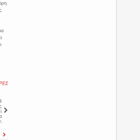
ύρη
ς
ε
μα
ο
ο
ΡΕΣ
s
ς
ί
α
;