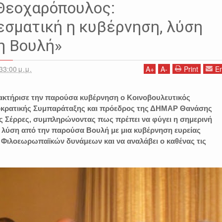
ΟΧΑΡΟΠΟΥΛΟΣ
ΜΙΧΑΛΗΣ ΤΖΕΛΕΠΗΣ
ΠΑΣΟΚ-ΔΗΜΑΡ
ΣΕΡΡΕΣ
Θεοχαρόπουλος:
σματική η κυβέρνηση, λύση
η Βουλή»
33:00 μ.μ.
A
+
A
-
Print
Em
ακτήρισε την παρούσα κυβέρνηση ο Κοινοβουλευτικός
κρατικής Συμπαράταξης και πρόεδρος της ΔΗΜΑΡ Θανάσης
ς Σέρρες, συμπληρώνοντας πως πρέπει να φύγει η σημερινή
ί λύση από την παρούσα Βουλή με μια κυβέρνηση ευρείας
Φιλοεωρωπαϊκών δυνάμεων και να αναλάβει ο καθένας τις