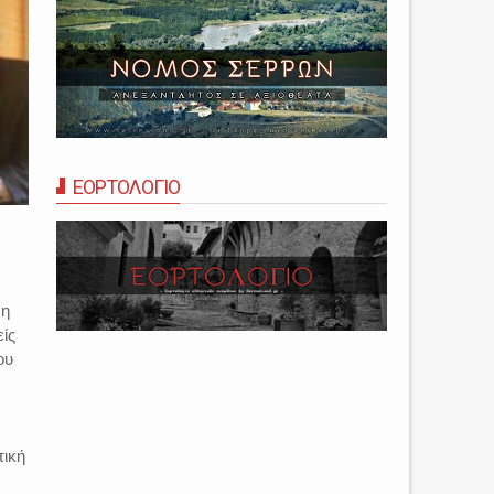
ΕΟΡΤΟΛΟΓΙΟ
 η
ίς
ου
τική