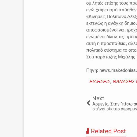
ομιλητές επίσης τους 
ενώ χαιρετισμό απύηθην
«Κινήσεις Πολιτών» Αλέ
εκτενώς η ανάγκη δημιο
αποφασισμένοι να προχω
ενωμένοι δίνοντας προοπ
αυτή η προσπάθεια, αλλά
πολιτικό σύστημα το οπο
Συμπαράταξης Μιχάλης 
Πηγή: news.makedonias.
ΕΙΔΗΣΕΙΣ
,
ΘΑΝΑΣΗΣ
Next
Αρμενία: Στην “πίσω α
στήνει δίκτυο αεράμυ
Related Post