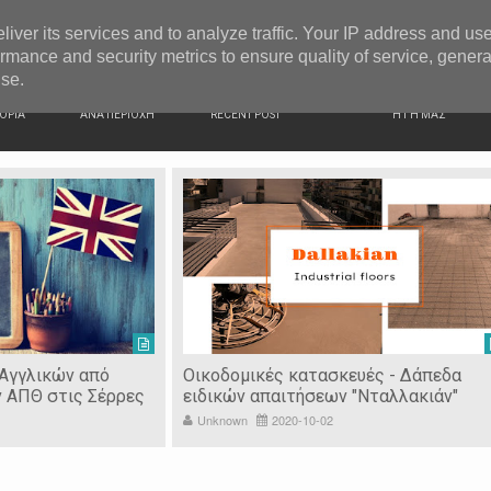
G NEWS
Ιερόσυλοι έκλεψαν τάματα από Ιερό Ναό στις Σέρρες
liver its services and to analyze traffic. Your IP address and us
rmance and security metrics to ensure quality of service, gener
use.
ΙΚΗ
ΕΙΔΗΣΕΙΣ
ΠΡΟΣΦΑΤΑ ΝΕΑ
Ν. ΣΕΡΡΩΝ
ΟΡΙΑ
ΑΝΑ ΠΕΡΙΟΧΗ
RECENT POST
Η ΓΗ ΜΑΣ
 Αγγλικών από
Οικοδομικές κατασκευές - Δάπεδα
ν ΑΠΘ στις Σέρρες
ειδικών απαιτήσεων "Νταλλακιάν"
Unknown
2020-10-02