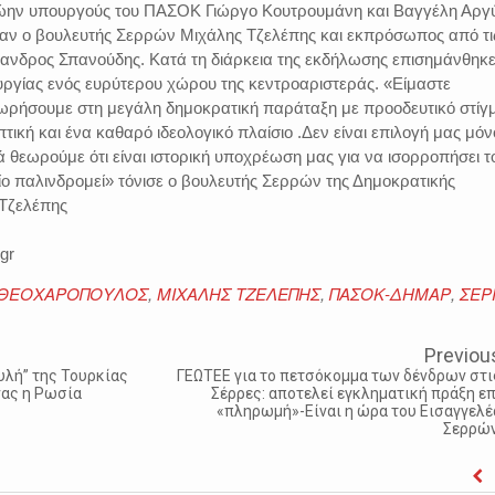
πρώην υπουργούς του ΠΑΣΟΚ Γιώργο Κουτρουμάνη και Βαγγέλη Αργ
αν ο βουλευτής Σερρών Μιχάλης Τζελέπης και εκπρόσωπος από τι
ξανδρος Σπανούδης. Κατά τη διάρκεια της εκδήλωσης επισημάνθηκ
υργίας ενός ευρύτερου χώρου της κεντροαριστεράς. «Είμαστε
ρήσουμε στη μεγάλη δημοκρατική παράταξη με προοδευτικό στίγ
τική και ένα καθαρό ιδεολογικό πλαίσιο .Δεν είναι επιλογή μας μόν
 θεωρούμε ότι είναι ιστορική υποχρέωση μας για να ισορροπήσει τ
ίο παλινδρομεί» τόνισε ο βουλευτής Σερρών της Δημοκρατικής
Τζελέπης
gr
 ΘΕΟΧΑΡΟΠΟΥΛΟΣ
,
ΜΙΧΑΛΗΣ ΤΖΕΛΕΠΗΣ
,
ΠΑΣΟΚ-ΔΗΜΑΡ
,
ΣΕΡ
Previou
υλή” της Τουρκίας
ΓΕΩΤΕΕ για το πετσόκομμα των δένδρων στι
νας η Ρωσία
Σέρρες: αποτελεί εγκληματική πράξη επ
«πληρωμή»-Είναι η ώρα του Εισαγγελέ
Σερρών