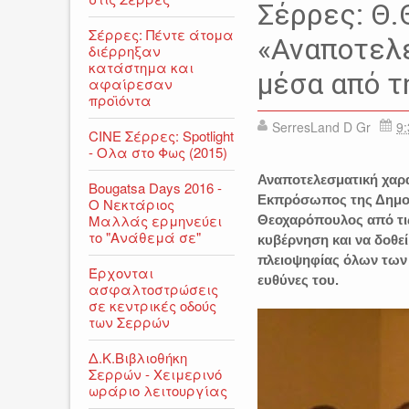
ΕΙΔΗΣΕΙΣ
ΘΑΝΑΣΗΣ ΘΕ
Σέρρες: Θ.
Σέρρες: Πέντε άτομα
«Αναποτελε
διέρρηξαν
κατάστημα και
μέσα από τ
αφαίρεσαν
προϊόντα
SerresLand D Gr
9:
CINE Σέρρες: Spotlight
- Ολα στο Φως (2015)
Αναποτελεσματική χαρ
Bougatsa Days 2016 -
Εκπρόσωπος της Δημο
Ο Νεκτάριος
Μαλλάς ερμηνεύει
Θεοχαρόπουλος από τι
το "Ανάθεμά σε"
κυβέρνηση και να δοθε
πλειοψηφίας όλων των 
Έρχονται
ευθύνες του.
ασφαλτοστρώσεις
σε κεντρικές οδούς
των Σερρών
Δ.Κ.Βιβλιοθήκη
Σερρών - Χειμερινό
ωράριο λειτουργίας