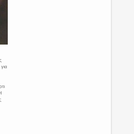
ς
 για
ρτι
Η
ς