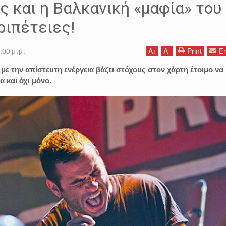
ΙΑΣ ΚΟΖΑΣ
ΝΑΟΥΣΑ
ΣΕΡΡΕΣ
ΣΥΝΑΥΛΙΑ
Koza Mostra
Lifestyle
ς και η Βαλκανική «μαφία» του
ριπέτειες!
:00 μ.μ.
A
+
A
-
Print
Em
 με την απίστευτη ενέργεια βάζει στόχους στον χάρτη έτοιμο να
 και όχι μόνο.