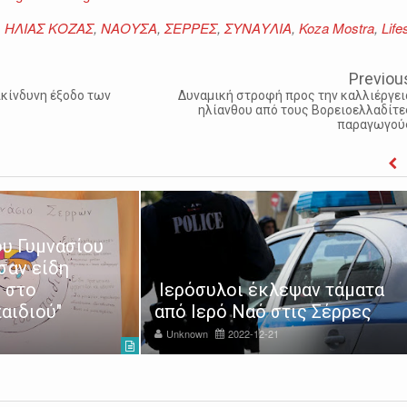
,
ΗΛΙΑΣ ΚΟΖΑΣ
,
ΝΑΟΥΣΑ
,
ΣΕΡΡΕΣ
,
ΣΥΝΑΥΛΙΑ
,
Koza Mostra
,
Life
Previou
πικίνδυνη έξοδο των
Δυναμική στροφή προς την καλλιέργει
ηλίανθου από τους Βορειοελλαδίτε
παραγωγού
υ Γυμνασίου
σαν είδη
 στο
Ιερόσυλοι έκλεψαν τάματα
αιδιού"
από Ιερό Ναό στις Σέρρες
Unknown
2022-12-21