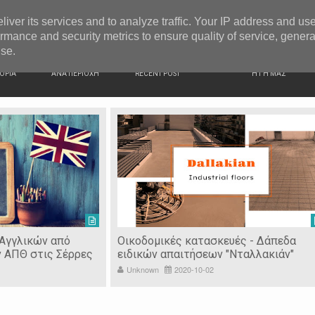
G NEWS
Ιερόσυλοι έκλεψαν τάματα από Ιερό Ναό στις Σέρρες
liver its services and to analyze traffic. Your IP address and us
rmance and security metrics to ensure quality of service, gener
use.
ΙΚΗ
ΕΙΔΗΣΕΙΣ
ΠΡΟΣΦΑΤΑ ΝΕΑ
Ν. ΣΕΡΡΩΝ
ΟΡΙΑ
ΑΝΑ ΠΕΡΙΟΧΗ
RECENT POST
Η ΓΗ ΜΑΣ
 Αγγλικών από
Οικοδομικές κατασκευές - Δάπεδα
ν ΑΠΘ στις Σέρρες
ειδικών απαιτήσεων "Νταλλακιάν"
Unknown
2020-10-02