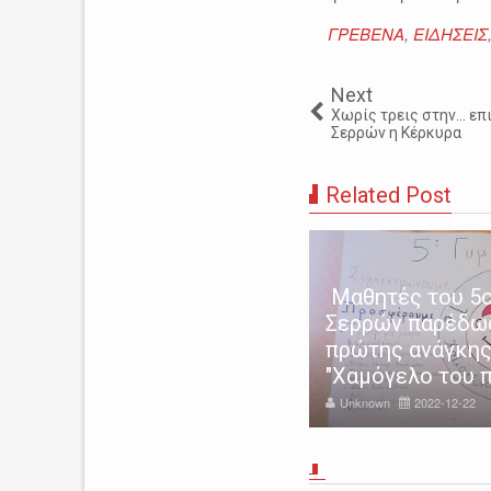
ΓΡΕΒΕΝΑ
,
ΕΙΔΗΣΕΙΣ
Next
Χωρίς τρεις στην... ε
Σερρών η Κέρκυρα
Related Post
Μαθητές του 5ο
ρρες: ΕΔΕ για τον τραγικό
Σερρών παρέδω
νατο του 11χρονου από τον
πρώτης ανάγκης
μο
"Χαμόγελο του π
nknown
2022-12-14
Unknown
2022-12-22