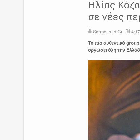
ΓΡΕΒΕΝΑ
ΕΙΔΗΣΕΙΣ
ΗΛ
Ηλίας Κόζα
σε νέες πε
SerresLand Gr
4:17
Το πιο αυθεντικό group
οργώσει όλη την Ελλάδα