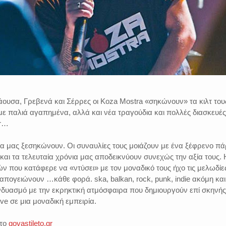
άουσα, Γρεβενά και Σέρρες οι Koza Mostra «σηκώνουν» τα κιλτ του
 με παλιά αγαπημένα, αλλά και νέα τραγούδια και πολλές διασκευές
ur…
α μας ξεσηκώνουν. Οι συναυλίες τους μοιάζουν με ένα ξέφρενο πά
και τα τελευταία χρόνια μας αποδεικνύουν συνεχώς την αξία τους. 
ν που κατάφερε να «ντύσει» με τον μοναδικό τους ήχο τις μελωδίε
 απογειώνουν …κάθε φορά. ska, balkan, rock, punk, indie ακόμη και
υνδυασμό με την εκρηκτική ατμόσφαιρα που δημιουργούν επί σκηνής
ve σε μια μοναδική εμπειρία.
στο
govastileto.gr