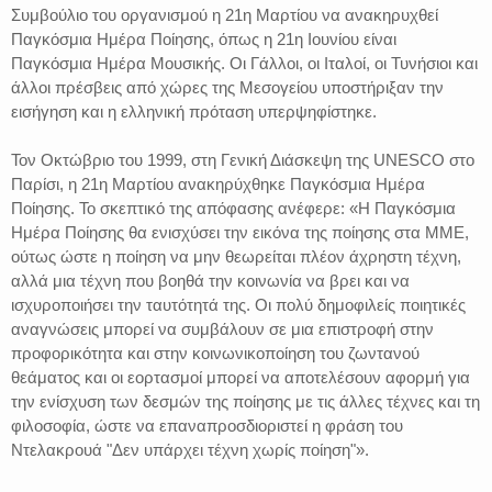
Συμβούλιο του οργανισμού η 21η Μαρτίου να ανακηρυχθεί
Παγκόσμια Ημέρα Ποίησης, όπως η 21η Ιουνίου είναι
Παγκόσμια Ημέρα Μουσικής. Οι Γάλλοι, οι Ιταλοί, οι Τυνήσιοι και
άλλοι πρέσβεις από χώρες της Μεσογείου υποστήριξαν την
εισήγηση και η ελληνική πρόταση υπερψηφίστηκε.
Τον Οκτώβριο του 1999, στη Γενική Διάσκεψη της UNESCO στο
Παρίσι, η 21η Μαρτίου ανακηρύχθηκε Παγκόσμια Ημέρα
Ποίησης. Το σκεπτικό της απόφασης ανέφερε: «Η Παγκόσμια
Ημέρα Ποίησης θα ενισχύσει την εικόνα της ποίησης στα ΜΜΕ,
ούτως ώστε η ποίηση να μην θεωρείται πλέον άχρηστη τέχνη,
αλλά μια τέχνη που βοηθά την κοινωνία να βρει και να
ισχυροποιήσει την ταυτότητά της. Οι πολύ δημοφιλείς ποιητικές
αναγνώσεις μπορεί να συμβάλουν σε μια επιστροφή στην
προφορικότητα και στην κοινωνικοποίηση του ζωντανού
θεάματος και οι εορτασμοί μπορεί να αποτελέσουν αφορμή για
την ενίσχυση των δεσμών της ποίησης με τις άλλες τέχνες και τη
φιλοσοφία, ώστε να επαναπροσδιοριστεί η φράση του
Ντελακρουά "Δεν υπάρχει τέχνη χωρίς ποίηση"».