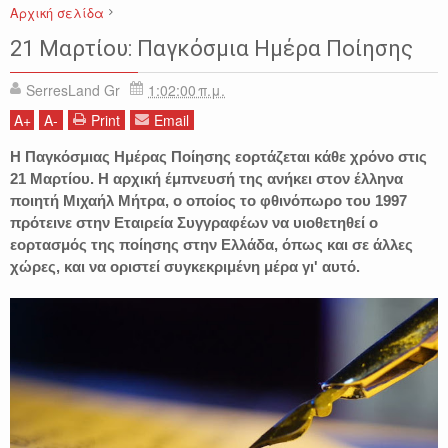
Αρχική σελίδα
21 ΜΑΡΤΙΟΥ
ΠΑΓΚΟΣΜΙΑ ΗΜΕΡΑ
ΠΟΙΗΣΗ
International Days
21 Μαρτίου: Παγκόσμια Ημέρα Ποίησης
SerresLand Gr
1:02:00 π.μ.
A
+
A
-
Print
Email
Η Παγκόσμιας Ημέρας Ποίησης εορτάζεται κάθε χρόνο στις
21 Μαρτίου. Η αρχική έμπνευσή της ανήκει στον έλληνα
ποιητή Μιχαήλ Μήτρα, ο οποίος το φθινόπωρο του 1997
πρότεινε στην Εταιρεία Συγγραφέων να υιοθετηθεί ο
εορτασμός της ποίησης στην Ελλάδα, όπως και σε άλλες
χώρες, και να οριστεί συγκεκριμένη μέρα γι' αυτό.