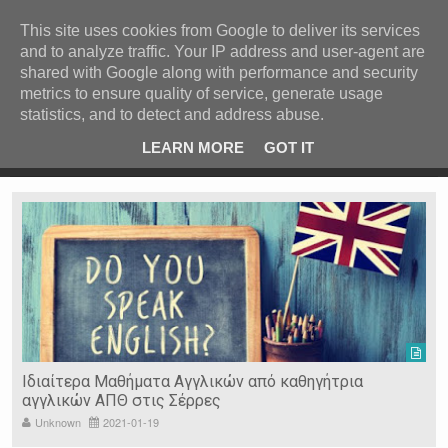
ΚΕΝΤΡΙΚΗ
ΑΝΑ ΚΑΤΗΓΟΡΙΑ
This site uses cookies from Google to deliver its services
and to analyze traffic. Your IP address and user-agent are
ΕΙΔΗΣΕΙΣ
shared with Google along with performance and security
ΑΝΑ ΠΕΡΙΟΧΗ
metrics to ensure quality of service, generate usage
statistics, and to detect and address abuse.
ΠΡΟΣΦΑΤΑ ΝΕΑ
Recent Post
 είδη
Ιερόσυλοι έκλεψαν τάματα από Ιερό Ναό στις Σέρρες
LEARN MORE
GOT IT
"
Ν. ΣΕΡΡΩΝ
Η ΓΗ ΜΑΣ
ΤΥΧΑΙΕΣ
ΑΝΑΡΤΗΣΕΙΣ/ΑΡΘΡΑ
Serres Racing Circuit
Panserraikos FC
Ikaroi B.C.
Ιδιαίτερα Μαθήματα Αγγλικών από καθηγήτρια
αγγλικών ΑΠΘ στις Σέρρες
Unknown
2021-01-19