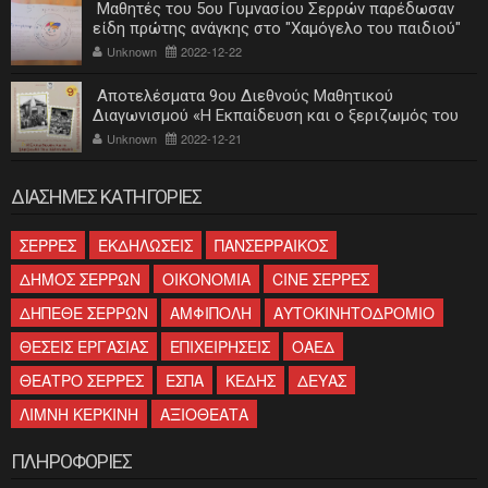
Μαθητές του 5ου Γυμνασίου Σερρών παρέδωσαν
είδη πρώτης ανάγκης στο "Χαμόγελο του παιδιού"
Unknown
2022-12-22
Αποτελέσματα 9ου Διεθνούς Μαθητικού
Διαγωνισμού «Η Εκπαίδευση και ο ξεριζωμός του
ελληνισμού»
Unknown
2022-12-21
ΔΙΑΣΗΜΕΣ ΚΑΤΗΓΟΡΙΕΣ
ΣΕΡΡΕΣ
ΕΚΔΗΛΩΣΕΙΣ
ΠΑΝΣΕΡΡΑΙΚΟΣ
ΔΗΜΟΣ ΣΕΡΡΩΝ
ΟΙΚΟΝΟΜΙΑ
CINE ΣΕΡΡΕΣ
ΔΗΠΕΘΕ ΣΕΡΡΩΝ
ΑΜΦΙΠΟΛΗ
ΑΥΤΟΚΙΝΗΤΟΔΡΟΜΙΟ
ΘΕΣΕΙΣ ΕΡΓΑΣΙΑΣ
ΕΠΙΧΕΙΡΗΣΕΙΣ
ΟΑΕΔ
ΘΕΑΤΡΟ ΣΕΡΡΕΣ
ΕΣΠΑ
ΚΕΔΗΣ
ΔΕΥΑΣ
ΛΙΜΝΗ ΚΕΡΚΙΝΗ
ΑΞΙΟΘΕΑΤΑ
ΠΛΗΡΟΦΟΡΙΕΣ