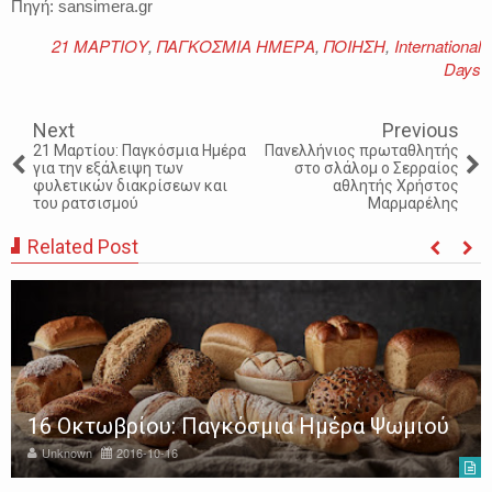
Πηγή: sansimera.gr
21 ΜΑΡΤΙΟΥ
,
ΠΑΓΚΟΣΜΙΑ ΗΜΕΡΑ
,
ΠΟΙΗΣΗ
,
International
Days
Next
Previous
21 Μαρτίου: Παγκόσμια Ημέρα
Πανελλήνιος πρωταθλητής
για την εξάλειψη των
στο σλάλομ ο Σερραίος
φυλετικών διακρίσεων και
αθλητής Χρήστος
του ρατσισμού
Μαρμαρέλης
Related Post
16 Οκτωβρίου: Παγκόσμια Ημέρα Ψωμιού
Unknown
2016-10-16