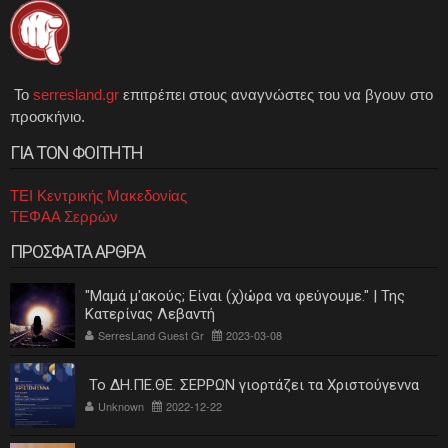
Το
serresland.gr
επιτρέπει στους αναγνώστες του να βγουν στο
προσκήνιο.
ΓΙΑ ΤΟΝ ΦΟΙΤΗΤΗ
ΤΕΙ Κεντρικής Μακεδονίας
ΤΕΦΑΑ Σερρών
ΠΡΟΣΦΑΤΑ ΑΡΘΡΑ
"Μαμά μ'ακούς; Είναι (χ)ώρα να φεύγουμε." | Της
Κατερίνας Λεβαντή
SerresLand Guest Gr
2023-03-08
Το ΔΗ.ΠΕ.ΘΕ. ΣΕΡΡΩΝ γιορτάζει τα Χριστούγεννα
Unknown
2022-12-22