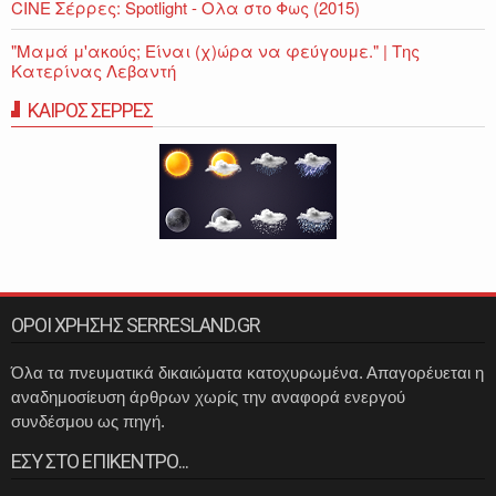
CINE Σέρρες: Spotlight - Ολα στο Φως (2015)
"Μαμά μ'ακούς; Είναι (χ)ώρα να φεύγουμε." | Της
Κατερίνας Λεβαντή
ΚΑΙΡΟΣ ΣΕΡΡΕΣ
ΟΡΟΙ ΧΡΗΣΗΣ SERRESLAND.GR
Όλα τα πνευματικά δικαιώματα κατοχυρωμένα. Απαγορέυεται η
αναδημοσίευση άρθρων χωρίς την αναφορά ενεργού
συνδέσμου ως πηγή.
ΕΣΥ ΣΤΟ ΕΠΙΚΕΝΤΡΟ...