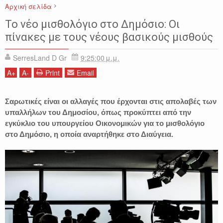
Αρχική σελίδα
ΔΗΜΟΣΙΟ
ΕΙΔΗΣΕΙΣ
ΕΛΛΑΔΑ
ΜΙΣΘΟΛΟΓΙΟ
ΟΙΚΟΝΟΜΙΑ
Το νέο μισθολόγιο στο Δημόσιο: Οι
πίνακες με τους νέους βασικούς μισθούς
SerresLand D Gr
9:25:00 μ.μ.
A
+
A
-
Print
Email
Σαρωτικές είναι οι αλλαγές που έρχονται στις απολαβές των
υπαλλήλων του Δημοσίου, όπως προκύπτει από την
εγκύκλιο του υπουργείου Οικονομικών για το μισθολόγιο
στο Δημόσιο, η οποία αναρτήθηκε στο Διαύγεια.