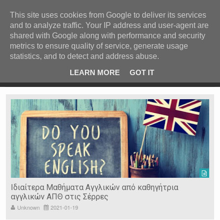
ΚΕΝΤΡΙΚΗ
ΑΝΑ ΚΑΤΗΓΟΡΙΑ
This site uses cookies from Google to deliver its services
and to analyze traffic. Your IP address and user-agent are
ΕΙΔΗΣΕΙΣ
shared with Google along with performance and security
ΑΝΑ ΠΕΡΙΟΧΗ
metrics to ensure quality of service, generate usage
statistics, and to detect and address abuse.
ΠΡΟΣΦΑΤΑ ΝΕΑ
Recent Post
 είδη
Ιερόσυλοι έκλεψαν τάματα από Ιερό Ναό στις Σέρρες
LEARN MORE
GOT IT
"
Ν. ΣΕΡΡΩΝ
Η ΓΗ ΜΑΣ
ΤΥΧΑΙΕΣ
ΑΝΑΡΤΗΣΕΙΣ/ΑΡΘΡΑ
Serres Racing Circuit
Panserraikos FC
Ikaroi B.C.
Ιδιαίτερα Μαθήματα Αγγλικών από καθηγήτρια
αγγλικών ΑΠΘ στις Σέρρες
Unknown
2021-01-19