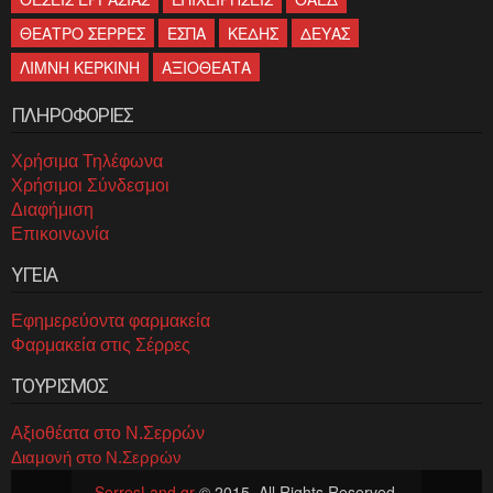
ΘΕΑΤΡΟ ΣΕΡΡΕΣ
ΕΣΠΑ
ΚΕΔΗΣ
ΔΕΥΑΣ
ΛΙΜΝΗ ΚΕΡΚΙΝΗ
ΑΞΙΟΘΕΑΤΑ
ΠΛΗΡΟΦΟΡΙΕΣ
Χρήσιμα Τηλέφωνα
Χρήσιμοι Σύνδεσμοι
Διαφήμιση
Επικοινωνία
ΥΓΕΙΑ
Εφημερεύοντα φαρμακεία
Φαρμακεία στις Σέρρες
ΤΟΥΡΙΣΜΟΣ
Αξιοθέατα στο Ν.Σερρών
Διαμονή στο Ν.Σερρών
SerresLand.gr
© 2015. All Rights Reserved.