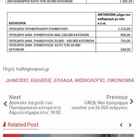
Πηγή: huffingtonpost.gr
ΔΗΜΟΣΙΟ
,
ΕΙΔΗΣΕΙΣ
,
ΕΛΛΑΔΑ
,
ΜΙΣΘΟΛΟΓΙΟ
,
ΟΙΚΟΝΟΜΙΑ
Next
Previous
Δύσκολο παιχνίδι του
ΟΑΕΔ: Νέο πρόγραμμα
Πανσερραϊκού κόντρα στη
voucher για 26.000 ανέργους
Λάρισα σήμερα στις 18.00
Related Post