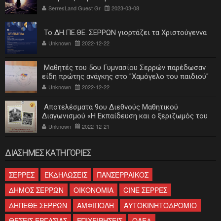
SerresLand Guest Gr
2023-03-08
Το ΔΗ.ΠΕ.ΘΕ. ΣΕΡΡΩΝ γιορτάζει τα Χριστούγεννα
Unknown
2022-12-22
Μαθητές του 5ου Γυμνασίου Σερρών παρέδωσαν
είδη πρώτης ανάγκης στο "Χαμόγελο του παιδιού"
Unknown
2022-12-22
Αποτελέσματα 9ου Διεθνούς Μαθητικού
Διαγωνισμού «Η Εκπαίδευση και ο ξεριζωμός του
ελληνισμού»
Unknown
2022-12-21
ΔΙΑΣΗΜΕΣ ΚΑΤΗΓΟΡΙΕΣ
ΣΕΡΡΕΣ
ΕΚΔΗΛΩΣΕΙΣ
ΠΑΝΣΕΡΡΑΙΚΟΣ
ΔΗΜΟΣ ΣΕΡΡΩΝ
ΟΙΚΟΝΟΜΙΑ
CINE ΣΕΡΡΕΣ
ΔΗΠΕΘΕ ΣΕΡΡΩΝ
ΑΜΦΙΠΟΛΗ
ΑΥΤΟΚΙΝΗΤΟΔΡΟΜΙΟ
ΘΕΣΕΙΣ ΕΡΓΑΣΙΑΣ
ΕΠΙΧΕΙΡΗΣΕΙΣ
ΟΑΕΔ