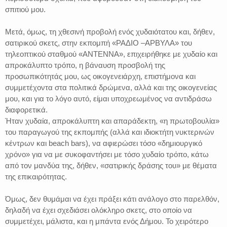
σπιτιού μου.
Μετά, όμως, τη χθεσινή προβολή ενός χυδαιότατου και, δήθεν,
σατιρικού σκετς, στην εκπομπή «ΡΑΔΙΟ –ΑΡΒΥΛΑ» του
τηλεοπτικού σταθμού «ΑΝΤΕΝΝΑ», επιχειρήθηκε με χυδαίο και
απροκάλυπτο τρόπο, η βάναυση προσβολή της
προσωπικότητάς μου, ως οικογενειάρχη, επιστήμονα και
συμμετέχοντα στα πολιτικά δρώμενα, αλλά και της οικογενείας
μου, και για το λόγο αυτό, είμαι υποχρεωμένος να αντιδράσω
διαφορετικά.
Ήταν χυδαία, απροκάλυπτη και απαράδεκτη, «η πρωτοβουλία»
του παραγωγού της εκπομπής (αλλά και ιδιοκτήτη νυκτερινών
κέντρων και beach bars), να αφιερώσει τόσο «δημιουργικό
χρόνο» για να με συκοφαντήσει με τόσο χυδαίο τρόπο, κάτω
από τον μανδύα της, δήθεν, «σατιρικής δράσης του» με θέματα
της επικαιρότητας.
Όμως, δεν θυμάμαι να έχει πράξει κάτι ανάλογο στο παρελθόν,
δηλαδή να έχει σχεδιάσει ολόκληρο σκετς, στο οποίο να
συμμετέχει, μάλιστα, και η μπάντα ενός Δήμου. Το χειρότερο