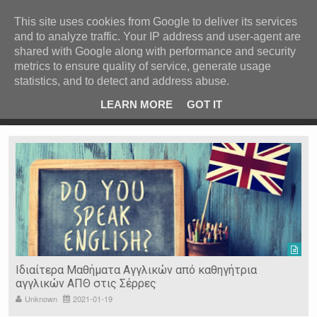
ΚΕΝΤΡΙΚΗ
ΑΝΑ ΚΑΤΗΓΟΡΙΑ
This site uses cookies from Google to deliver its services
and to analyze traffic. Your IP address and user-agent are
ΕΙΔΗΣΕΙΣ
shared with Google along with performance and security
ΑΝΑ ΠΕΡΙΟΧΗ
metrics to ensure quality of service, generate usage
statistics, and to detect and address abuse.
ΠΡΟΣΦΑΤΑ ΝΕΑ
Recent Post
 είδη
Ιερόσυλοι έκλεψαν τάματα από Ιερό Ναό στις Σέρρες
LEARN MORE
GOT IT
"
Ν. ΣΕΡΡΩΝ
Η ΓΗ ΜΑΣ
ΤΥΧΑΙΕΣ
ΑΝΑΡΤΗΣΕΙΣ/ΑΡΘΡΑ
Serres Racing Circuit
Panserraikos FC
Ikaroi B.C.
Ιδιαίτερα Μαθήματα Αγγλικών από καθηγήτρια
αγγλικών ΑΠΘ στις Σέρρες
Unknown
2021-01-19