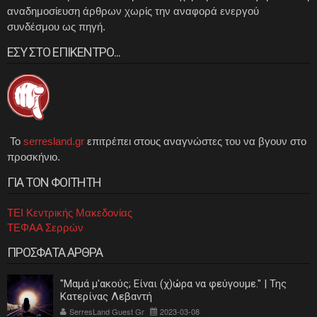
αναδημοσίευση άρθρων χωρίς την αναφορά ενεργού
συνδέσμου ως πηγή.
ΕΣΥ ΣΤΟ ΕΠΙΚΕΝΤΡΟ...
Το
serresland.gr
επιτρέπει στους αναγνώστες του να βγουν στο
προσκήνιο.
ΓΙΑ ΤΟΝ ΦΟΙΤΗΤΗ
ΤΕΙ Κεντρικής Μακεδονίας
ΤΕΦΑΑ Σερρών
ΠΡΟΣΦΑΤΑ ΑΡΘΡΑ
"Μαμά μ'ακούς; Είναι (χ)ώρα να φεύγουμε." | Της
Κατερίνας Λεβαντή
SerresLand Guest Gr
2023-03-08