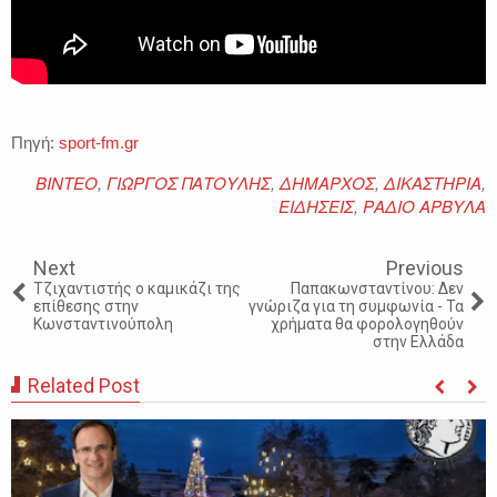
Πηγή:
sport-fm.gr
ΒΙΝΤΕΟ
,
ΓΙΩΡΓΟΣ ΠΑΤΟΥΛΗΣ
,
ΔΗΜΑΡΧΟΣ
,
ΔΙΚΑΣΤΗΡΙΑ
,
ΕΙΔΗΣΕΙΣ
,
ΡΑΔΙΟ ΑΡΒΥΛΑ
Next
Previous
Τζιχαντιστής ο καμικάζι της
Παπακωνσταντίνου: Δεν
επίθεσης στην
γνώριζα για τη συμφωνία - Τα
Κωνσταντινούπολη
χρήματα θα φορολογηθούν
στην Ελλάδα
Related Post