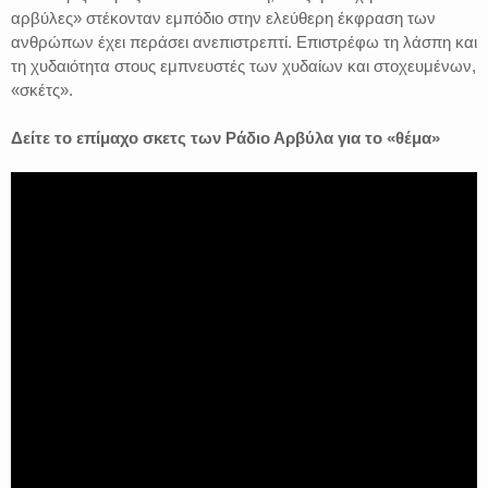
αρβύλες» στέκονταν εμπόδιο στην ελεύθερη έκφραση των
ανθρώπων έχει περάσει ανεπιστρεπτί. Επιστρέφω τη λάσπη και
τη χυδαιότητα στους εμπνευστές των χυδαίων και στοχευμένων,
«σκέτς».
Δείτε το επίμαχο σκετς των Ράδιο Αρβύλα για το «θέμα»