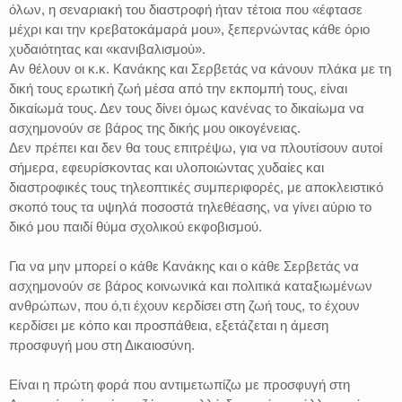
όλων, η σεναριακή του διαστροφή ήταν τέτοια που «έφτασε
μέχρι και την κρεβατοκάμαρά μου», ξεπερνώντας κάθε όριο
χυδαιότητας και «κανιβαλισμού».
Αν θέλουν οι κ.κ. Κανάκης και Σερβετάς να κάνουν πλάκα με τη
δική τους ερωτική ζωή μέσα από την εκπομπή τους, είναι
δικαίωμά τους. Δεν τους δίνει όμως κανένας το δικαίωμα να
ασχημονούν σε βάρος της δικής μου οικογένειας.
Δεν πρέπει και δεν θα τους επιτρέψω, για να πλουτίσουν αυτοί
σήμερα, εφευρίσκοντας και υλοποιώντας χυδαίες και
διαστροφικές τους τηλεοπτικές συμπεριφορές, με αποκλειστικό
σκοπό τους τα υψηλά ποσοστά τηλεθέασης, να γίνει αύριο το
δικό μου παιδί θύμα σχολικού εκφοβισμού.
Για να μην μπορεί ο κάθε Κανάκης και ο κάθε Σερβετάς να
ασχημονούν σε βάρος κοινωνικά και πολιτικά καταξιωμένων
ανθρώπων, που ό,τι έχουν κερδίσει στη ζωή τους, το έχουν
κερδίσει με κόπο και προσπάθεια, εξετάζεται η άμεση
προσφυγή μου στη Δικαιοσύνη.
Είναι η πρώτη φορά που αντιμετωπίζω με προσφυγή στη