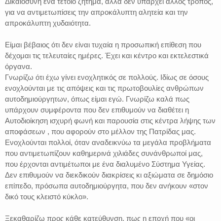
Δικαιοσύνη ένα τέτοιο ζήτημα, αλλά δεν υπάρχει άλλος τρόπος,
για να αντιμετωπίσεις την απροκάλυπτη αλητεία και την
απροκάλυπτη χυδαιότητα.
Είμαι βέβαιος ότι δεν είναι τυχαία η προσωπική επίθεση που
δέχομαι τις τελευταίες ημέρες. Έχει και κέντρο και εκτελεστικά
όργανα.
Γνωρίζω ότι έχω γίνει ενοχλητικός σε πολλούς. Ιδίως σε όσους
ενοχλούνται με τις απόψεις και τις πρωτοβουλίες ανθρώπων
αυτοδημιούργητων, όπως είμαι εγώ. Γνωρίζω καλά πως
υπάρχουν συμφέροντα που δεν επιθυμούν να διαθέτει η
Αυτοδιοίκηση ισχυρή φωνή και παρουσία στις κέντρα λήψης των
αποφάσεων , που αφορούν στο μέλλον της Πατρίδας μας.
Ενοχλούνται πολλοί, όταν αναδεικνύω τα μεγάλα προβλήματα
που αντιμετωπίζουν καθημερινά χιλιάδες συνάνθρωποί μας,
που έρχονται αντιμέτωποι με ένα διαλυμένο Σύστημα Υγείας.
Δεν επιθυμούν να διεκδικούν διακρίσεις κι αξιώματα σε δημόσιο
επίπεδο, πρόσωπα αυτοδημιούργητα, που δεν ανήκουν «στον
δικό τους κλειστό κύκλο».
Ξεκαθαρίζω προς κάθε κατεύθυνση, πως η εποχή που «οι