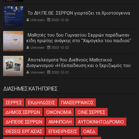
Το ΔΗ.ΠΕ.ΘΕ. ΣΕΡΡΩΝ γιορτάζει τα Χριστούγεννα
Unknown
2022-12-22
Μαθητές του 5ου Γυμνασίου Σερρών παρέδωσαν
είδη πρώτης ανάγκης στο "Χαμόγελο του παιδιού"
Unknown
2022-12-22
Αποτελέσματα 9ου Διεθνούς Μαθητικού
Διαγωνισμού «Η Εκπαίδευση και ο ξεριζωμός του
ελληνισμού»
Unknown
2022-12-21
ΔΙΑΣΗΜΕΣ ΚΑΤΗΓΟΡΙΕΣ
ΣΕΡΡΕΣ
ΕΚΔΗΛΩΣΕΙΣ
ΠΑΝΣΕΡΡΑΙΚΟΣ
ΔΗΜΟΣ ΣΕΡΡΩΝ
ΟΙΚΟΝΟΜΙΑ
CINE ΣΕΡΡΕΣ
ΔΗΠΕΘΕ ΣΕΡΡΩΝ
ΑΜΦΙΠΟΛΗ
ΑΥΤΟΚΙΝΗΤΟΔΡΟΜΙΟ
ΘΕΣΕΙΣ ΕΡΓΑΣΙΑΣ
ΕΠΙΧΕΙΡΗΣΕΙΣ
ΟΑΕΔ