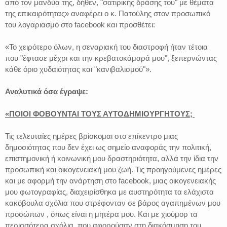
από τον μανδύα της, δήθεν, "σατιρικής δράσης του" με θέματα
της επικαιρότητας» αναφέρει ο κ. Πατούλης στον προσωπικό
του λογαριασμό στο facebook και προσθέτει:
«Το χειρότερο όλων, η σεναριακή του διαστροφή ήταν τέτοια
που "έφτασε μέχρι και την κρεβατοκάμαρά μου", ξεπερνώντας
κάθε όριο χυδαιότητας και "κανιβαλισμού"».
Αναλυτικά όσα έγραψε:
«ΠΟΙΟΙ ΦΟΒΟΥΝΤΑΙ ΤΟΥΣ ΑΥΤΟΔΗΜΙΟΥΡΓΗΤΟΥΣ;
Τις τελευταίες ημέρες βρίσκομαι στο επίκεντρο μιας
δημοσιότητας που δεν έχει ως σημείο αναφοράς την πολιτική,
επιστημονική ή κοινωνική μου δραστηριότητα, αλλά την ίδια την
προσωπική και οικογενειακή μου ζωή. Τις προηγούμενες ημέρες
και με αφορμή την ανάρτηση στο facebook, μιας οικογενειακής
μου φωτογραφίας, διαχειρίσθηκα με αυστηρότητα τα ελάχιστα
κακόβουλα σχόλια που στρέφονταν σε βάρος αγαπημένων μου
προσώπων , όπως είναι η μητέρα μου. Και με χιούμορ τα
περισσότερα σχόλια, που αφορούσαν στη διακόσμηση του