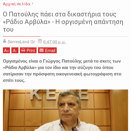
Αρχική σελίδα
ΒΙΝΤΕΟ
ΓΙΩΡΓΟΣ ΠΑΤΟΥΛΗΣ
ΔΗΜΑΡΧΟΣ
ΔΙΚΑΣΤΗΡΙΑ
Ο Πατούλης πάει στα δικαστήρια τους
ΕΙΔΗΣΕΙΣ
ΡΑΔΙΟ ΑΡΒΥΛΑ
«Ράδιο Αρβύλα» - Η οργισμένη απάντηση
του
SerresLand Gr
6:47:00 μ.μ.
A
+
A
-
Print
Email
Οργισμένος είναι ο Γιώργος Πατούλης μετά το σκετς των
«Ράδιο Αρβύλα» για τον ίδιο και την σύζυγο του όπου
σατίρισαν την πρόσφατη οικογενειακή φωτογράφιση στο
σπίτι τους.