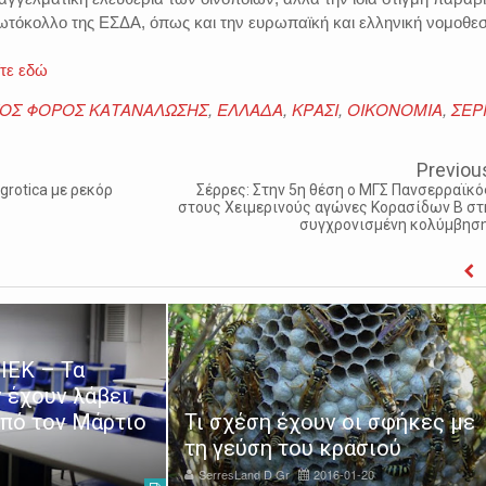
όκολλο της ΕΣΔΑ, όπως και την ευρωπαϊκή και ελληνική νομοθεσ
ίτε εδώ
ΚΟΣ ΦΟΡΟΣ ΚΑΤΑΝΑΛΩΣΗΣ
,
ΕΛΛΑΔΑ
,
ΚΡΑΣΙ
,
ΟΙΚΟΝΟΜΙΑ
,
ΣΕΡ
Previou
grotica με ρεκόρ
Σέρρες: Στην 5η θέση ο ΜΓΣ Πανσερραϊκό
στους Χειμερινούς αγώνες Κορασίδων Β στ
συγχρονισμένη κολύμβηση
ΙΕΚ – Τα
 έχουν λάβει
από τον Μάρτιο
Τι σχέση έχουν οι σφήκες με
τη γεύση του κρασιού
SerresLand D Gr
2016-01-20