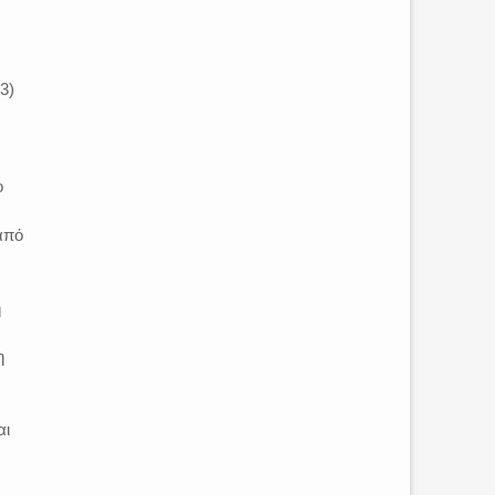
3)
ο
από
η
η
αι