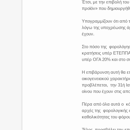
Έτσι, με την επιβολή το
προϊόν» που δημιουργήθη
Υπογραμμίζουν ότι από 
λόγω της υποχρέωσης άμ
έχουν.
Στο πόσο της φορολόγησ
κρατήσεις υπέρ ΕΤΕΠΠΑ 
υπέρ ΟΓΑ 20% και στο σ
Η επιβάρυνση αυτή θα ε
οικογενειακού χαρακτήρ
προβλέπεται, την 31ή Ια
οίνου που έχουν στις απ
Πέρα από όλα αυτά ο κόσ
αρχές της φορολογικής ι
καθολικότητας του φόρο
Τέλος, προσβάλει την επ