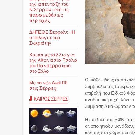
την απένταξη του
Ν.Σερρών από τις
παραμεθόριες
περιοχές
ΔΗΠΕΘΕ Σερρών: «Η
απολογία του
Σωκράτη»
Χρυσό μετάλλιο για
την Αθανασία Τσόλα
του Πανσερραϊκού
στο Σόλο
Οι κάθε είδους απασχολο
Με το νέο Audi R8
Συμβούλιο της Επικρατεί
στις Σέρρες
επιβολή του Ειδικού Φό
ΚΑΙΡΟΣ ΣΕΡΡΕΣ
αναδρομική ισχύ, λόγω τ
Σύμβαση Δικαιωμάτων το
Η επιβολή του ΕΦΚ στο 
οινοποιητικών μονάδων,
κόσμος στο χώρο του οίν