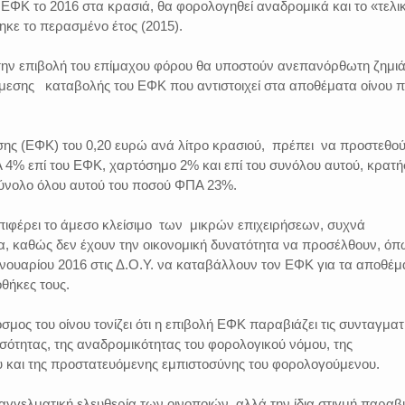
υ ΕΦΚ το 2016 στα κρασιά, θα φορολογηθεί αναδρομικά και το «τελι
κε το περασμένο έτος (2015).
την επιβολή του επίμαχου φόρου θα υποστούν ανεπανόρθωτη ζημι
εσης καταβολής του ΕΦΚ που αντιστοιχεί στα αποθέματα οίνου 
ης (ΕΦΚ) του 0,20 ευρώ ανά λίτρο κρασιού, πρέπει να προστεθού
4% επί του ΕΦΚ, χαρτόσημο 2% και επί του συνόλου αυτού, κρατή
ύνολο όλου αυτού του ποσού ΦΠΑ 23%.
πιφέρει το άμεσο κλείσιμο των μικρών επιχειρήσεων, συχνά
α, καθώς δεν έχουν την οικονομική δυνατότητα να προσέλθουν, όπ
νουαρίου 2016 στις Δ.Ο.Υ. να καταβάλλουν τον ΕΦΚ για τα αποθέμ
οθήκες τους.
μος του οίνου τονίζει ότι η επιβολή ΕΦΚ παραβιάζει τις συνταγματ
σότητας, της αναδρομικότητας του φορολογικού νόμου, της
υ και της προστατευόμενης εμπιστοσύνης του φορολογούμενου.
αγγελματική ελευθερία των οινοποιών, αλλά την ίδια στιγμή παραβι