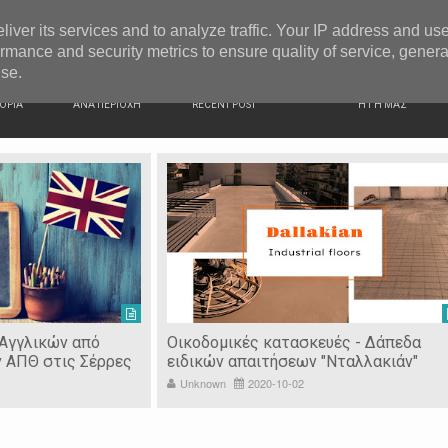
G NEWS
Ιερόσυλοι έκλεψαν τάματα από Ιερό Ναό στις Σέρρες
liver its services and to analyze traffic. Your IP address and us
rmance and security metrics to ensure quality of service, gener
use.
ΙΚΗ
ΕΙΔΗΣΕΙΣ
ΠΡΟΣΦΑΤΑ ΝΕΑ
Ν. ΣΕΡΡΩΝ
ΟΡΙΑ
ΑΝΑ ΠΕΡΙΟΧΗ
RECENT POST
Η ΓΗ ΜΑΣ
 Αγγλικών από
Οικοδομικές κατασκευές - Δάπεδα
ν ΑΠΘ στις Σέρρες
ειδικών απαιτήσεων "Νταλλακιάν"
Unknown
2020-10-02