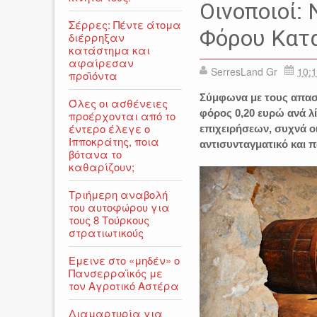
ΕΙΔΗΣΕΙΣ
ΕΙΔΙΚΟΣ ΦΟΡ
Οινοποιοί:
Σέρρες: Πέντε άτομα
Φόρου Κατ
διέρρηξαν
κατάστημα και
αφαίρεσαν
SerresLand Gr
10:1
προϊόντα
Σύμφωνα με τους απασ
Όλες οι ασθένειες
φόρος 0,20 ευρώ ανά λ
προέρχονται από το
έντερο έλεγε ο
επιχειρήσεων, συχνά ο
Ιπποκράτης, ποια
αντισυνταγματικό και 
βότανα το
καθαρίζουν;
Τριήμερη αναβολή
του αυτοφώρου για
τους 8 Τούρκους
στρατιωτικούς
Εμεινε στο «μηδέν» o
Πανσερραϊκός με
τον Αγροτικό Αστέρα
Διαμαρτυρία για