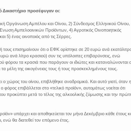
ό Δικαστήριο προσέφυγαν οι:
ική Οργάνωση Αμπέλου και Οίνου, 2) Σύνδεσμος Ελληνικού Οίνου, 
 Ένωση Αμπελοοινικών Προϊόντων, 4) Αγροτικός Οινοποιητικός
αι 5) ένας οινοποιός από τις Σέρρες.
σή τους επισημαίνουν ότι ο ΕΦΚ ορίστηκε σε 20 ευρώ ανά εκατόλιτρ
 ευρώ ανά λίτρο κρασιού) συν τις υπόλοιπες επιβαρύνσεις, ενώ
ού φόρου τα κρασιά που παράγουν οι ιδιώτες και καταναλώνονται 
ι τα μέλη της οικογένειας τους ή τους προσκεκλημένους τους.
 ο χώρος του οίνου, επιβλήθηκε αναδρομικά. Και αυτό γιατί, όταν 
ο φόρος επιβάλλεται στο «τελικό προϊόν», αυτομάτως νοείται ότι
που προκύπτει μετά το τέλος της αλκοολικής ζύμωσης και την πρώτ
ροϊόν» υπάρχει και αποθηκεύεται τον μήνα Δεκέμβριο κάθε έτους κ
 ενώ θα διατεθεί τον επόμενο έτος.