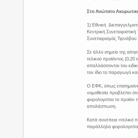
Στο Ανώτατο Ακυρωτικ
1) Εθνική Διεπαγγελματ
Κεντρική Συνεταιριστική
Συνεταιρισμός Τιρνάβου κ
Σε άλλο σημείο της αίτη
τελικού προϊόντος (0,20
απαλλάσσονται του ειδικ
τον ίδιο το παραγωγό κα
Ο ΕΦΚ, όπως επισημαίνει
νομοθεσία προβλέπει ότι 
φορολογείται το προϊόν 
απολάσπωση.
Κατά συνέπεια «τελικό π
παράλληλα φορολογείται,