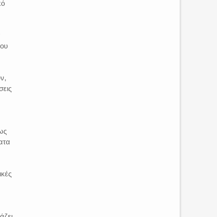
κό
ά
που
ν,
σεις
ως
ατα
ικές
άζει