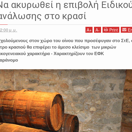
ΟΣ ΚΑΤΑΝΑΛΩΣΗΣ
ΕΛΛΑΔΑ
ΚΡΑΣΙ
ΟΙΚΟΝΟΜΙΑ
ΣΕΡΡΕΣ
 Να ακυρωθεί η επιβολή Ειδικο
ανάλωσης στο κρασί
2:00 μ.μ.
A
+
A
-
Print
Em
χολούμενους στον χώρο του οίνου που προσέφυγαν στο ΣτΕ, 
ίτρο κρασιού θα επιφέρει το άμεσο κλείσιμο των μικρών
ικογενειακού χαρακτήρα - Χαρακτηρίζουν τον ΕΦΚ
παράνομο