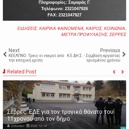
Πληροφορίες: Σαμαράς Γ.
Τηλέφωνο: 2321047926
FAX: 2321047927
ΕΙΔΗΣΕΙΣ
,
ΚΑΙΡΙΚΑ ΦΑΙΝΟΜΕΝΑ
,
ΚΑΙΡΟΣ
,
ΚΟΙΝΩΝΙΑ
,
ΜΕΤΡΑ ΠΡΟΦΥΛΑΞΗΣ
,
ΣΕΡΡΕΣ
Next
Previous
ΚΕΕΛΠΝΟ: Τρεις οι νεκροί από
Κ.Ε.ΔΗ.Σ. - Σύμβαση εργασίας
την εποχική γρίπη
ορισμένου χρόνου
Related Post
Σέρρες: ΕΔΕ για τον τραγικό θάνατο του
11χρονου από τον δήμο
Unknown
2022-12-14