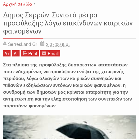
Αρχική σελίδα
ΕΙΔΗΣΕΙΣ
ΚΑΙΡΙΚΑ ΦΑΙΝΟΜΕΝΑ
ΚΑΙΡΟΣ
ΚΟΙΝΩΝΙΑ
Δήμος Σερρών: Συνιστά μέτρα
ΜΕΤΡΑ ΠΡΟΦΥΛΑΞΗΣ
ΣΕΡΡΕΣ
προφύλαξης λόγω επικίνδυνων καιρικών
φαινομένων
SerresLand Gr
2:07:00 π.μ.
A
+
A
-
Print
Email
Στα πλαίσια της προφύλαξης δυσάρεστων καταστάσεων
που ενδεχομένως να προκύψουν ενόψει της χειμερινής
περιόδου, λόγω αλλαγών των καιρικών συνθηκών και
πιθανών εκδηλώσεων εντόνων καιρικών φαινομένων, η
συνδρομή των δημοτών μας κρίνεται απαραίτητη για την
αντιμετώπιση και την ελαχιστοποίηση των συνεπειών των
παραπάνω φαινομένων.