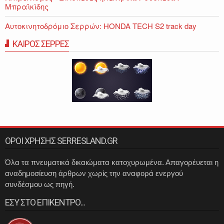
Μπραϊκίδης
Αυτοκινητοδρόμιο Σερρών: HONDA TECH S2 track day
ΚΑΙΡΟΣ ΣΕΡΡΕΣ
ΟΡΟΙ ΧΡΗΣΗΣ SERRESLAND.GR
Όλα τα πνευματικά δικαιώματα κατοχυρωμένα. Απαγορέυεται η
αναδημοσίευση άρθρων χωρίς την αναφορά ενεργού
συνδέσμου ως πηγή.
ΕΣΥ ΣΤΟ ΕΠΙΚΕΝΤΡΟ...