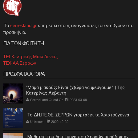
Το
serresland.gr
επιτρέπει στους αναγνώστες του να βγουν στο
προσκήνιο.
ΓΙΑ ΤΟΝ ΦΟΙΤΗΤΗ
ΤΕΙ Κεντρικής Μακεδονίας
ΤΕΦΑΑ Σερρών
ΠΡΟΣΦΑΤΑ ΑΡΘΡΑ
"Μαμά μ'ακούς; Είναι (χ)ώρα να φεύγουμε." | Της
Κατερίνας Λεβαντή
SerresLand Guest Gr
2023-03-08
Το ΔΗ.ΠΕ.ΘΕ. ΣΕΡΡΩΝ γιορτάζει τα Χριστούγεννα
Unknown
2022-12-22
Μαθητές του 5ου Γυμνασίου Σερρών παρέδωσαν