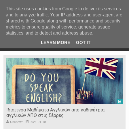
ΚΕΝΤΡΙΚΗ
ΑΝΑ ΚΑΤΗΓΟΡΙΑ
This site uses cookies from Google to deliver its services
and to analyze traffic. Your IP address and user-agent are
ΕΙΔΗΣΕΙΣ
shared with Google along with performance and security
ΑΝΑ ΠΕΡΙΟΧΗ
metrics to ensure quality of service, generate usage
statistics, and to detect and address abuse.
ΠΡΟΣΦΑΤΑ ΝΕΑ
Recent Post
 είδη
Ιερόσυλοι έκλεψαν τάματα από Ιερό Ναό στις Σέρρες
LEARN MORE
GOT IT
"
Ν. ΣΕΡΡΩΝ
Η ΓΗ ΜΑΣ
ΤΥΧΑΙΕΣ
ΑΝΑΡΤΗΣΕΙΣ/ΑΡΘΡΑ
Serres Racing Circuit
Panserraikos FC
Ikaroi B.C.
Ιδιαίτερα Μαθήματα Αγγλικών από καθηγήτρια
αγγλικών ΑΠΘ στις Σέρρες
Unknown
2021-01-19