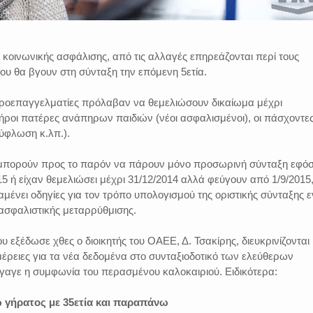
 κοινωνικής ασφάλισης, από τις αλλαγές επηρεάζονται περί τους
ου θα βγουν στη σύνταξη την επόμενη 5ετία.
εροεπαγγελματίες πρόλαβαν να θεμελιώσουν δικαίωμα μέχρι
 χήροι πατέρες ανάπηρων παιδιών (νέοι ασφαλισμένοι), οι πάσχοντε
ύφλωση κ.λπ.).
 μπορούν προς το παρόν να πάρουν μόνο προσωρινή σύνταξη εφό
5 ή είχαν θεμελιώσει μέχρι 31/12/2014 αλλά φεύγουν από 1/9/2015
ένει οδηγίες για τον τρόπο υπολογισμού της οριστικής σύνταξης ε
ς ασφαλιστικής μεταρρύθμισης.
 εξέδωσε χθες ο διοικητής του ΟΑΕΕ, Δ. Τσακίρης, διευκρινίζονται
μέρειες για τα νέα δεδομένα στο συνταξιοδοτικό των ελεύθερων
γαγε η συμφωνία του περασμένου καλοκαιριού. Ειδικότερα:
 γήρατος με 35ετία και παραπάνω