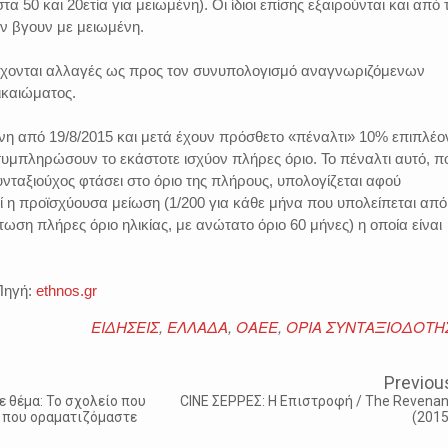
στα 50 και 20ετία για μειωμένη). Οι ίδιοι επίσης εξαιρούνται και από 
ν βγουν με μειωμένη.
έρχονται αλλαγές ως προς τον συνυπολογισμό αναγνωριζόμενων
ικαιώματος.
νη από 19/8/2015 και μετά έχουν πρόσθετο «πέναλτι» 10% επιπλέο
συμπληρώσουν το εκάστοτε ισχύον πλήρες όριο. Το πέναλτι αυτό, π
υνταξιούχος φτάσει στο όριο της πλήρους, υπολογίζεται αφού
 η προϊσχύουσα μείωση (1/200 για κάθε μήνα που υπολείπεται από
ωση πλήρες όριο ηλικίας, με ανώτατο όριο 60 μήνες) η οποία είναι
Πηγή:
ethnos.gr
ΕΙΔΗΣΕΙΣ
,
ΕΛΛΑΔΑ
,
ΟΑΕΕ
,
ΟΡΙΑ ΣΥΝΤΑΞΙΟΔΟΤΗ
Previou
ε θέμα: Το σχολείο που
CINE ΣΕΡΡΕΣ: Η Επιστροφή / The Revenan
ο που οραματιζόμαστε
(2015