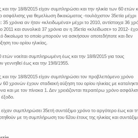
 και την 18/8/2015 είχαν συμπληρώσει και την ηλικία των 60 ετών κ
 ασφάλισης για θεμελίωση δικαιώματος -τουλάχιστον 35ετία μέχρι
α: 35 χρόνια αν ήταν «κλειδωμένα» μέχρι το 2010, αντίστοιχα 36 χρ
ο 2011 και συνολικά 37 χρόνια αν η 35ετία «κλείδωσε» το 2012- έχ
κό δικαίωμα το οποίο μπορούν να ασκήσουν οποτεδήποτε και δεν
ξηση του ορίου ηλικίας.
0 ετών νοείται συμπληρωμένη έως και την 18/8/2015 για τους
 γεννηθεί έως και την 19/8/1955.
ς και την 18/8/2015 είχαν συμπληρώσει τον προβλεπόμενο χρόνο
 60 χρονών έχουν σταδιακή αύξηση του ορίου ηλικίας με καταληκτ
να και με τον πίνακα 1. Δεν χρειάζονται περαιτέρω χρόνο ασφάλισ
 έξοδο.
 είχαν συμπληρώσει 35ετή συντάξιμο χρόνο το αργότερο έως και τ
οτηθούν με τη συμπλήρωση του 62ου έτους της ηλικίας και συντάξιμ
ετία