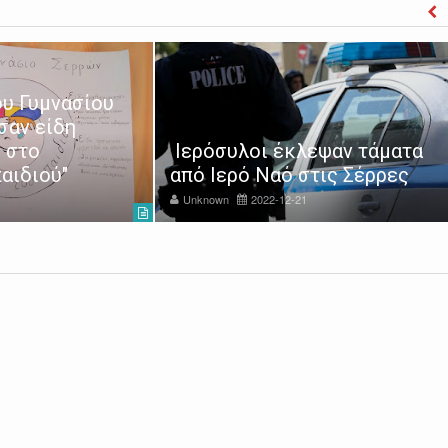
υ Γυμνασίου
σαν είδη
 στο
Ιερόσυλοι έκλεψαν τάματα
αιδιού"
από Ιερό Ναό στις Σέρρες
Unknown
2022-12-21