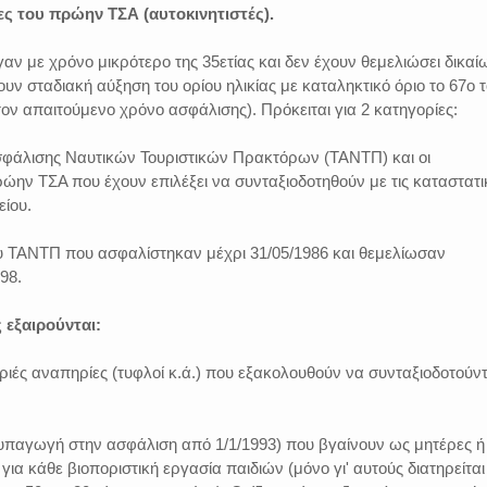
ες του πρώην ΤΣΑ (αυτοκινητιστές).
ν με χρόνο μικρότερο της 35ετίας και δεν έχουν θεμελιώσει δικα
ουν σταδιακή αύξηση του ορίου ηλικίας με καταληκτικό όριο το 67ο 
ον απαιτούμενο χρόνο ασφάλισης). Πρόκειται για 2 κατηγορίες:
Ασφάλισης Ναυτικών Τουριστικών Πρακτόρων (ΤΑΝΤΠ) και οι
ην ΤΣΑ που έχουν επιλέξει να συνταξιοδοτηθούν με τις καταστατι
είου.
υ ΤΑΝΤΠ που ασφαλίστηκαν μέχρι 31/05/1986 και θεμελίωσαν
98.
 εξαιρούνται:
ριές αναπηρίες (τυφλοί κ.ά.) που εξακολουθούν να συνταξιοδοτούντ
(υπαγωγή στην ασφάλιση από 1/1/1993) που βγαίνουν ως μητέρες ή
ια κάθε βιοποριστική εργασία παιδιών (μόνο γι' αυτούς διατηρείται