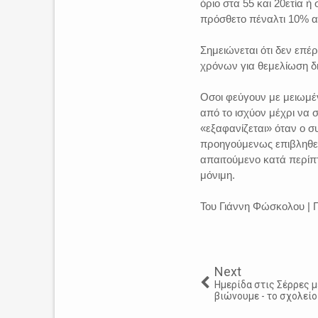
όριο στα 55 και 20ετία ή 
πρόσθετο πέναλτι 10% α
Σημειώνεται ότι δεν επ
χρόνων για θεμελίωση δ
Οσοι φεύγουν με μειωμέ
από το ισχύον μέχρι να 
«εξαφανίζεται» όταν ο σ
προηγούμενως επιβληθεί
απαιτούμενο κατά περίπτ
μόνιμη.
Του Γιάννη Φώσκολου | 
Next
Ημερίδα στις Σέρρες μ
βιώνουμε - το σχολεί