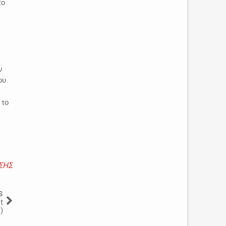
το
ν
ου
 το
ΣΗΣ
s
t
)