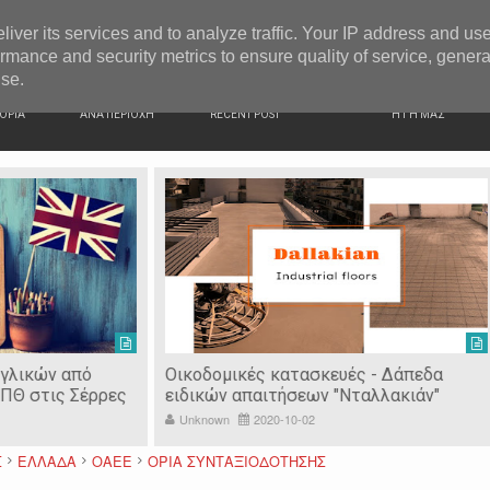
G NEWS
Κατερίνα Περιστέρη: «Οι εργασίες στον Τύμβο Καστά π
liver its services and to analyze traffic. Your IP address and us
rmance and security metrics to ensure quality of service, gener
use.
ΙΚΗ
ΕΙΔΗΣΕΙΣ
ΠΡΟΣΦΑΤΑ ΝΕΑ
Ν. ΣΕΡΡΩΝ
ΟΡΙΑ
ΑΝΑ ΠΕΡΙΟΧΗ
RECENT POST
Η ΓΗ ΜΑΣ
ευές - Δάπεδα
Οικοδομικές εργασίες - Βιομηχανικά
"Νταλλακιάν"
δάπεδα στις Σέρρες
Unknown
2016-08-18
Σ
ΕΛΛΑΔΑ
ΟΑΕΕ
ΟΡΙΑ ΣΥΝΤΑΞΙΟΔΟΤΗΣΗΣ