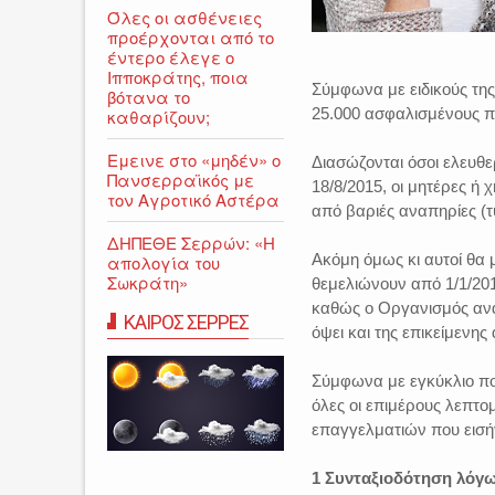
Όλες οι ασθένειες
προέρχονται από το
έντερο έλεγε ο
Ιπποκράτης, ποια
Σύμφωνα με ειδικούς της
βότανα το
25.000 ασφαλισμένους π
καθαρίζουν;
Εμεινε στο «μηδέν» o
Διασώζονται όσοι ελευθ
Πανσερραϊκός με
18/8/2015, οι μητέρες ή
τον Αγροτικό Αστέρα
από βαριές αναπηρίες (τ
ΔΗΠΕΘΕ Σερρών: «Η
Ακόμη όμως κι αυτοί θα
απολογία του
Σωκράτη»
θεμελιώνουν από 1/1/201
καθώς ο Οργανισμός αναμ
ΚΑΙΡΟΣ ΣΕΡΡΕΣ
όψει και της επικείμενη
Σύμφωνα με εγκύκλιο που
όλες οι επιμέρους λεπτο
επαγγελματιών που εισή
1 Συνταξιοδότηση λόγω