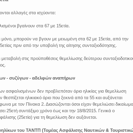
ονται αλλαγές στα ισχύοντα:
λισμένοι βγαίνουν στα 67 με 15ετία.
ι μόνο, μπορούν να βγουν με μειωμένη στα 62 με 15ετία, από την
 5ετίας πριν από την υποβολή της αίτησης συνταξιοδότησης.
ι μεταβολή στις προϋποθέσεις θεμελίωσης δεύτερου συνταξιοδοτικο
ος.
έων - συζύγων - αδελφών αναπήρων
των ασφαλισμένων δεν προβλεπόταν όριο ηλικίας για θεμελίωση
 θεσπίζεται ηλικιακό όριο που ξεκινά από τα 55 και αυξάνεται
φωνα με τον Πίνακα 2. Διασώζονται όσοι είχαν θεμελιώσει δικαίωμα
ι 25ετή συντάξιμο χρόνο έως και την 18/8/2015. Γενικά ο
άλισης (25ετία) για τη θεμελίωση δεν αυξάνεται.
ανηλίκων του ΤΑΝΤΠ (Τομέας Ασφάλισης Ναυτικών & Τουριστικ