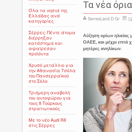
Τα νέα όρι
Όλα τα νησιά της
Ελλάδας ανά
SerresLand D Gr
12
κατηγορίες
Σέρρες: Πέντε άτομα
Αύξηση ορίων ηλικίας μ
διέρρηξαν
ΟΑΕΕ, και μέχρι επτά χ
κατάστημα και
αφαίρεσαν
μητέρες ανηλίκων.
προϊόντα
Χρυσό μετάλλιο για
την Αθανασία Τσόλα
του Πανσερραϊκού
στο Σόλο
Τριήμερη αναβολή
του αυτοφώρου για
τους 8 Τούρκους
στρατιωτικούς
Με το νέο Audi R8
στις Σέρρες