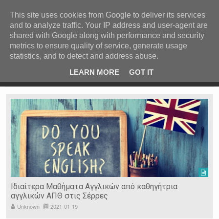
ΚΕΝΤΡΙΚΗ
ΑΝΑ ΚΑΤΗΓΟΡΙΑ
This site uses cookies from Google to deliver its services
and to analyze traffic. Your IP address and user-agent are
ΕΙΔΗΣΕΙΣ
shared with Google along with performance and security
ΑΝΑ ΠΕΡΙΟΧΗ
metrics to ensure quality of service, generate usage
statistics, and to detect and address abuse.
ΠΡΟΣΦΑΤΑ ΝΕΑ
Recent Post
 είδη
Ιερόσυλοι έκλεψαν τάματα από Ιερό Ναό στις Σέρρες
LEARN MORE
GOT IT
"
Ν. ΣΕΡΡΩΝ
Η ΓΗ ΜΑΣ
ΤΥΧΑΙΕΣ
ΑΝΑΡΤΗΣΕΙΣ/ΑΡΘΡΑ
Serres Racing Circuit
Panserraikos FC
Ikaroi B.C.
Ιδιαίτερα Μαθήματα Αγγλικών από καθηγήτρια
αγγλικών ΑΠΘ στις Σέρρες
Unknown
2021-01-19