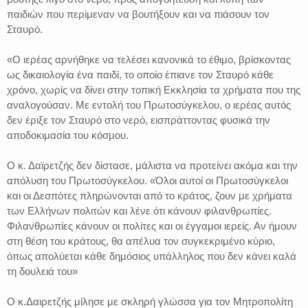
παιδιών που περίμεναν να βουτήξουν και να πιάσουν τον
Σταυρό.
«Ο ιερέας αρνήθηκε να τελέσει κανονικά το έθιμο, βρίσκοντας
ως δικαιολογία ένα παιδί, το οποίο έπιανε τον Σταυρό κάθε
χρόνο, χωρίς να δίνει στην τοπική Εκκλησία τα χρήματα που της
αναλογούσαν. Με εντολή του Πρωτοσύγκελου, ο ιερέας αυτός
δεν έριξε τον Σταυρό στο νερό, εισπράττοντας φυσικά την
αποδοκιμασία του κόσμου.
Ο κ. Δαϊρετζής δεν δίστασε, μάλιστα να προτείνει ακόμα και την
απόλυση του Πρωτοσύγκελου. «Όλοι αυτοί οι Πρωτοσύγκελοι
και οι Δεσπότες πληρώνονται από το κράτος, ζουν με χρήματα
των Ελλήνων πολιτών και λένε ότι κάνουν φιλανθρωπίες.
Φιλανθρωπίες κάνουν οι πολίτες και οι έγγαμοι ιερείς. Αν ήμουν
στη θέση του κράτους, θα απέλυα τον συγκεκριμένο κύριο,
όπως απολύεται κάθε δημόσιος υπάλληλος που δεν κάνει καλά
τη δουλειά του»
Ο κ.Δαιρετζής μίλησε με σκληρή γλώσσα για τον Μητροπολίτη