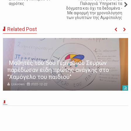
αγρότες
Παλαγγιά: Υπηρετεί τα
δόγματα και όχι τα δεδομένα -
Με αφορμή την χρονολόγηση
των γλυπτών της Αμφίπολης
Related Post
Μαθητές του 5ου Γυμνασίου Σερρών
παρέδωσαν είδη πρώτης ανάγκης στο
"Χαμόγελο του παιδιού"
Unknown
2022-12-22