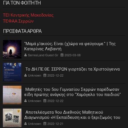
ΓΙΑ ΤΟΝ ΦΟΙΤΗΤΗ
ΤΕΙ Κεντρικής Μακεδονίας
ΤΕΦΑΑ Σερρών
ΠΡΟΣΦΑΤΑ ΑΡΘΡΑ
"Μαμά μ'ακούς; Είναι (χ)ώρα να φεύγουμε." | Της
Κατερίνας Λεβαντή
SerresLand Guest Gr
2023-03-08
Το ΔΗ.ΠΕ.ΘΕ. ΣΕΡΡΩΝ γιορτάζει τα Χριστούγεννα
Unknown
2022-12-22
Μαθητές του 5ου Γυμνασίου Σερρών παρέδωσαν
είδη πρώτης ανάγκης στο "Χαμόγελο του παιδιού"
Unknown
2022-12-22
Αποτελέσματα 9ου Διεθνούς Μαθητικού
Διαγωνισμού «Η Εκπαίδευση και ο ξεριζωμός του
ελληνισμού»
Unknown
2022-12-21