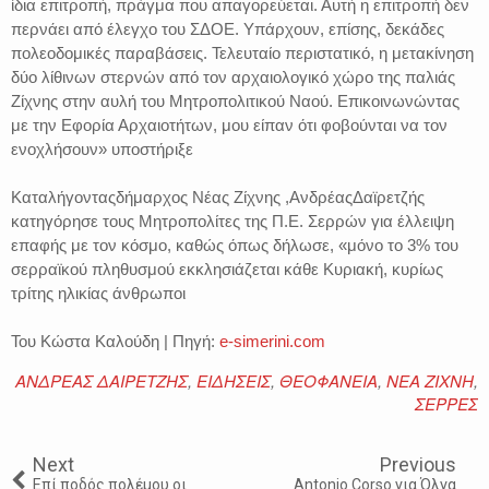
ίδια επιτροπή, πράγμα που απαγορεύεται. Αυτή η επιτροπή δεν
περνάει από έλεγχο του ΣΔΟΕ. Υπάρχουν, επίσης, δεκάδες
πολεοδομικές παραβάσεις. Τελευταίο περιστατικό, η μετακίνηση
δύο λίθινων στερνών από τον αρχαιολογικό χώρο της παλιάς
Ζίχνης στην αυλή του Μητροπολιτικού Ναού. Επικοινωνώντας
με την Εφορία Αρχαιοτήτων, μου είπαν ότι φοβούνται να τον
ενοχλήσουν» υποστήριξε
Καταλήγονταςδήμαρχος Νέας Ζίχνης ,ΑνδρέαςΔαϊρετζής
κατηγόρησε τους Μητροπολίτες της Π.Ε. Σερρών για έλλειψη
επαφής με τον κόσμο, καθώς όπως δήλωσε, «μόνο το 3% του
σερραϊκού πληθυσμού εκκλησιάζεται κάθε Κυριακή, κυρίως
τρίτης ηλικίας άνθρωποι
Του Κώστα Καλούδη | Πηγή:
e-simerini.com
ΑΝΔΡΕΑΣ ΔΑΙΡΕΤΖΗΣ
,
ΕΙΔΗΣΕΙΣ
,
ΘΕΟΦΑΝΕΙΑ
,
ΝΕΑ ΖΙΧΝΗ
,
ΣΕΡΡΕΣ
Next
Previous
Επί ποδός πολέμου οι
Antonio Corso για Όλγα