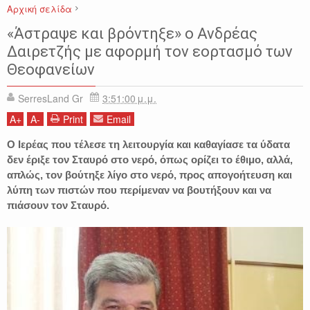
Αρχική σελίδα
ΑΝΔΡΕΑΣ ΔΑΙΡΕΤΖΗΣ
ΕΙΔΗΣΕΙΣ
ΘΕΟΦΑΝΕΙΑ
ΝΕΑ ΖΙΧΝΗ
«Άστραψε και βρόντηξε» ο Ανδρέας
ΣΕΡΡΕΣ
Δαιρετζής με αφορμή τον εορτασμό των
Θεοφανείων
SerresLand Gr
3:51:00 μ.μ.
A
+
A
-
Print
Email
Ο Ιερέας που τέλεσε τη λειτουργία και καθαγίασε τα ύδατα
δεν έριξε τον Σταυρό στο νερό, όπως ορίζει το έθιμο, αλλά,
απλώς, τον βούτηξε λίγο στο νερό, προς απογοήτευση και
λύπη των πιστών που περίμεναν να βουτήξουν και να
πιάσουν τον Σταυρό.