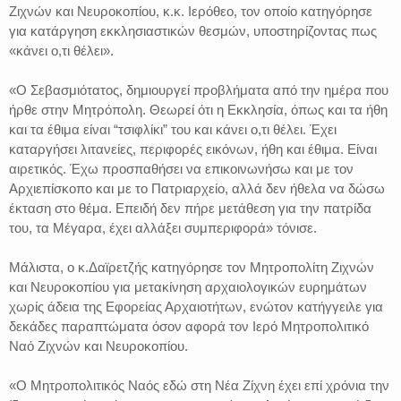
Ζιχνών και Νευροκοπίου, κ.κ. Ιερόθεο, τον οποίο κατηγόρησε
για κατάργηση εκκλησιαστικών θεσμών, υποστηρίζοντας πως
«κάνει ο,τι θέλει».
«Ο Σεβασμιότατος, δημιουργεί προβλήματα από την ημέρα που
ήρθε στην Μητρόπολη. Θεωρεί ότι η Εκκλησία, όπως και τα ήθη
και τα έθιμα είναι “τσιφλίκι” του και κάνει ο,τι θέλει. Έχει
καταργήσει λιτανείες, περιφορές εικόνων, ήθη και έθιμα. Είναι
αιρετικός. Έχω προσπαθήσει να επικοινωνήσω και με τον
Αρχιεπίσκοπο και με το Πατριαρχείο, αλλά δεν ήθελα να δώσω
έκταση στο θέμα. Επειδή δεν πήρε μετάθεση για την πατρίδα
του, τα Μέγαρα, έχει αλλάξει συμπεριφορά» τόνισε.
Μάλιστα, ο κ.Δαϊρετζής κατηγόρησε τον Μητροπολίτη Ζιχνών
και Νευροκοπίου για μετακίνηση αρχαιολογικών ευρημάτων
χωρίς άδεια της Εφορείας Αρχαιοτήτων, ενώτον κατήγγειλε για
δεκάδες παραπτώματα όσον αφορά τον Ιερό Μητροπολιτικό
Ναό Ζιχνών και Νευροκοπίου.
«Ο Μητροπολιτικός Ναός εδώ στη Νέα Ζίχνη έχει επί χρόνια την