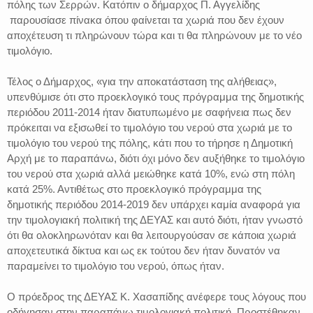
πόλης των Σερρών. Κατόπιν ο δήμαρχος Π. Αγγελίδης
παρουσίασε πίνακα όπου φαίνεται τα χωριά που δεν έχουν
αποχέτευση τι πληρώνουν τώρα και τι θα πληρώνουν με το νέο
τιμολόγιο.
Τέλος ο Δήμαρχος, «για την αποκατάσταση της αλήθειας»,
υπενθύμισε ότι στο προεκλογικό τους πρόγραμμα της δημοτικής
περιόδου 2011-2014 ήταν διατυπωμένο με σαφήνεια πως δεν
πρόκειται να εξισωθεί το τιμολόγιο του νερού στα χωριά με το
τιμολόγιο του νερού της πόλης, κάτι που το τήρησε η Δημοτική
Αρχή με το παραπάνω, διότι όχι μόνο δεν αυξήθηκε το τιμολόγιο
του νερού στα χωριά αλλά μειώθηκε κατά 10%, ενώ στη πόλη
κατά 25%. Αντιθέτως στο προεκλογικό πρόγραμμα της
δημοτικής περιόδου 2014-2019 δεν υπάρχει καμία αναφορά για
την τιμολογιακή πολιτική της ΔΕΥΑΣ και αυτό διότι, ήταν γνωστό
ότι θα ολοκληρωνόταν και θα λειτουργούσαν σε κάποια χωριά
αποχετευτικά δίκτυα και ως εκ τούτου δεν ήταν δυνατόν να
παραμείνει το τιμολόγιο του νερού, όπως ήταν.
Ο πρόεδρος της ΔΕΥΑΣ Κ. Χασαπίδης ανέφερε τους λόγους που
οδήγησαν στην παραπάνω τιμολογιακή πολιτική. Προστέθηκαν