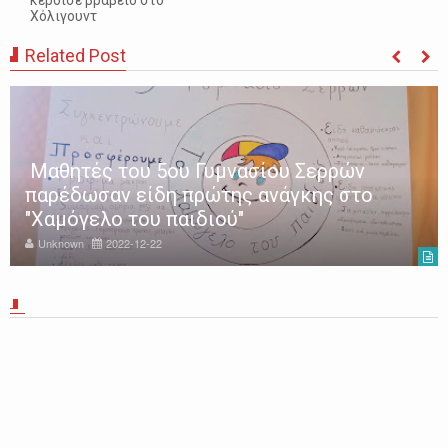
κέρδισε βραβείο στο
Χόλιγουντ
Related Post
Μαθητές του 5ου Γυμνασίου Σερρών
παρέδωσαν είδη πρώτης ανάγκης στο
"Χαμόγελο του παιδιού"
Unknown
2022-12-22