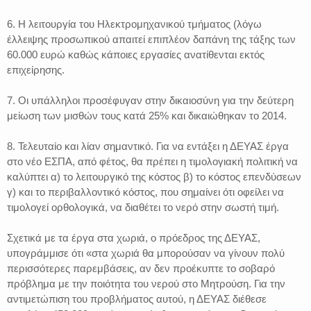
6. Η λειτουργία του Ηλεκτρομηχανικού τμήματος (λόγω
έλλειψης προσωπικού απαιτεί επιπλέον δαπάνη της τάξης των
60.000 ευρώ καθώς κάποιες εργασίες ανατίθενται εκτός
επιχείρησης.
7. Οι υπάλληλοι προσέφυγαν στην δικαιοσύνη για την δεύτερη
μείωση των μισθών τους κατά 25% και δικαιώθηκαν το 2014.
8. Τελευταίο και λίαν σημαντικό. Για να εντάξει η ΔΕΥΑΣ έργα
στο νέο ΕΣΠΑ, από φέτος, θα πρέπει η τιμολογιακή πολιτική να
καλύπτει α) το λειτουργικό της κόστος β) το κόστος επενδύσεων
γ) και το περιβαλλοντικό κόστος, που σημαίνει ότι οφείλει να
τιμολογεί ορθολογικά, να διαθέτει το νερό στην σωστή τιμή.
Σχετικά με τα έργα στα χωριά, ο πρόεδρος της ΔΕΥΑΣ,
υπογράμμισε ότι «στα χωριά θα μπορούσαν να γίνουν πολύ
περισσότερες παρεμβάσεις, αν δεν προέκυπτε το σοβαρό
πρόβλημα με την ποιότητα του νερού στο Μητρούση. Για την
αντιμετώπιση του προβλήματος αυτού, η ΔΕΥΑΣ διέθεσε