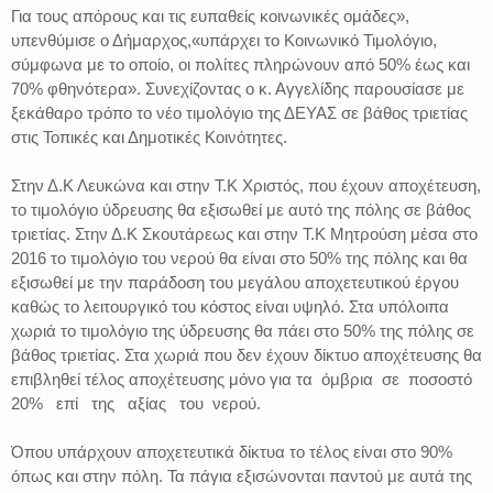
Για τους απόρους και τις ευπαθείς κοινωνικές ομάδες»,
υπενθύμισε ο Δήμαρχος,«υπάρχει το Κοινωνικό Τιμολόγιο,
σύμφωνα με το οποίο, οι πολίτες πληρώνουν από 50% έως και
70% φθηνότερα». Συνεχίζοντας ο κ. Αγγελίδης παρουσίασε με
ξεκάθαρο τρόπο το νέο τιμολόγιο της ΔΕΥΑΣ σε βάθος τριετίας
στις Τοπικές και Δημοτικές Κοινότητες.
Στην Δ.Κ Λευκώνα και στην Τ.Κ Χριστός, που έχουν αποχέτευση,
το τιμολόγιο ύδρευσης θα εξισωθεί με αυτό της πόλης σε βάθος
τριετίας. Στην Δ.Κ Σκουτάρεως και στην Τ.Κ Μητρούση μέσα στο
2016 το τιμολόγιο του νερού θα είναι στο 50% της πόλης και θα
εξισωθεί με την παράδοση του μεγάλου αποχετευτικού έργου
καθώς το λειτουργικό του κόστος είναι υψηλό. Στα υπόλοιπα
χωριά το τιμολόγιο της ύδρευσης θα πάει στο 50% της πόλης σε
βάθος τριετίας. Στα χωριά που δεν έχουν δίκτυο αποχέτευσης θα
επιβληθεί τέλος αποχέτευσης μόνο για τα όμβρια σε ποσοστό
20% επί της αξίας του νερού.
Όπου υπάρχουν αποχετευτικά δίκτυα το τέλος είναι στο 90%
όπως και στην πόλη. Τα πάγια εξισώνονται παντού με αυτά της