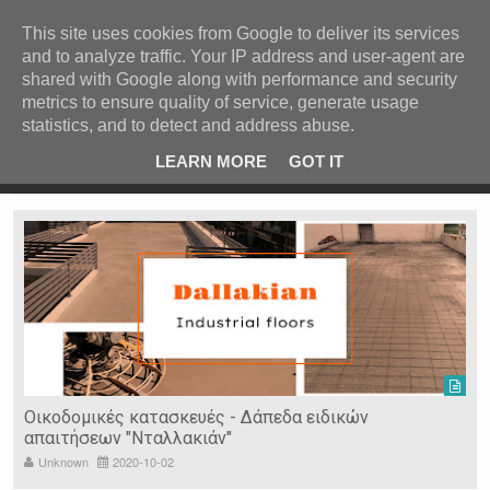
ΚΕΝΤΡΙΚΗ
ΑΝΑ ΚΑΤΗΓΟΡΙΑ
This site uses cookies from Google to deliver its services
and to analyze traffic. Your IP address and user-agent are
ΕΙΔΗΣΕΙΣ
shared with Google along with performance and security
ΑΝΑ ΠΕΡΙΟΧΗ
metrics to ensure quality of service, generate usage
statistics, and to detect and address abuse.
ΠΡΟΣΦΑΤΑ ΝΕΑ
Recent Post
ρρες
Κατερίνα Περιστέρη: «Οι εργασίες στον Τύμβο Καστά
LEARN MORE
GOT IT
πάνε σαν τον κάβουρα»
Ν. ΣΕΡΡΩΝ
Η ΓΗ ΜΑΣ
ΤΥΧΑΙΕΣ
ΑΝΑΡΤΗΣΕΙΣ/ΑΡΘΡΑ
Serres Racing Circuit
Panserraikos FC
Ikaroi B.C.
Οικοδομικές κατασκευές - Δάπεδα ειδικών
απαιτήσεων "Νταλλακιάν"
Unknown
2020-10-02