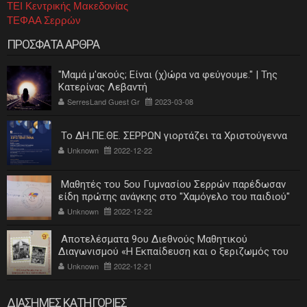
ΤΕΙ Κεντρικής Μακεδονίας
ΤΕΦΑΑ Σερρών
ΠΡΟΣΦΑΤΑ ΑΡΘΡΑ
"Μαμά μ'ακούς; Είναι (χ)ώρα να φεύγουμε." | Της
Κατερίνας Λεβαντή
SerresLand Guest Gr
2023-03-08
Το ΔΗ.ΠΕ.ΘΕ. ΣΕΡΡΩΝ γιορτάζει τα Χριστούγεννα
Unknown
2022-12-22
Μαθητές του 5ου Γυμνασίου Σερρών παρέδωσαν
είδη πρώτης ανάγκης στο "Χαμόγελο του παιδιού"
Unknown
2022-12-22
Αποτελέσματα 9ου Διεθνούς Μαθητικού
Διαγωνισμού «Η Εκπαίδευση και ο ξεριζωμός του
ελληνισμού»
Unknown
2022-12-21
ΔΙΑΣΗΜΕΣ ΚΑΤΗΓΟΡΙΕΣ