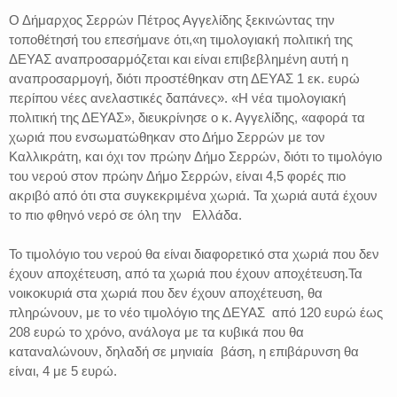
Ο Δήμαρχος Σερρών Πέτρος Αγγελίδης ξεκινώντας την
τοποθέτησή του επεσήμανε ότι,«η τιμολογιακή πολιτική της
ΔΕΥΑΣ αναπροσαρμόζεται και είναι επιβεβλημένη αυτή η
αναπροσαρμογή, διότι προστέθηκαν στη ΔΕΥΑΣ 1 εκ. ευρώ
περίπου νέες ανελαστικές δαπάνες». «Η νέα τιμολογιακή
πολιτική της ΔΕΥΑΣ», διευκρίνησε ο κ. Αγγελίδης, «αφορά τα
χωριά που ενσωματώθηκαν στο Δήμο Σερρών με τον
Καλλικράτη, και όχι τον πρώην Δήμο Σερρών, διότι το τιμολόγιο
του νερού στον πρώην Δήμο Σερρών, είναι 4,5 φορές πιο
ακριβό από ότι στα συγκεκριμένα χωριά. Τα χωριά αυτά έχουν
το πιο φθηνό νερό σε όλη την Ελλάδα.
Το τιμολόγιο του νερού θα είναι διαφορετικό στα χωριά που δεν
έχουν αποχέτευση, από τα χωριά που έχουν αποχέτευση.Τα
νοικοκυριά στα χωριά που δεν έχουν αποχέτευση, θα
πληρώνουν, με το νέο τιμολόγιο της ΔΕΥΑΣ από 120 ευρώ έως
208 ευρώ το χρόνο, ανάλογα με τα κυβικά που θα
καταναλώνουν, δηλαδή σε μηνιαία βάση, η επιβάρυνση θα
είναι, 4 με 5 ευρώ.