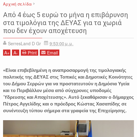
Αρχική σελίδα
ΔΕΥΑΣ
ΔΗΜΟΣ ΣΕΡΡΩΝ
ΕΙΔΗΣΕΙΣ
ΚΩΣΤΑΣ ΧΑΣΑΠΙΔΗΣ
Από 4 έως 5 ευρώ το μήνα η επιβάρυνση
ΠΕΤΡΟΣ ΑΓΓΕΛΙΔΗΣ
ΣΕΡΡΕΣ
στα τιμολόγια της ΔΕΥΑΣ για τα χωριά
που δεν έχουν αποχέτευση
SerresLand D Gr
9:53:00 μ.μ.
A
+
A
-
Print
Email
«Είναι επιβεβλημένη η αναπροσαρμογή της τιμολογιακής
πολιτικής της ΔΕΥΑΣ στις Τοπικές και Δημοτικές Κοινότητες
του Δήμου Σερρών για να προστατευτούν η Δημόσια Υγεία
και το Περιβάλλον μέσα από σύγχρονες υποδομές
Ύδρευσης και Αποχέτευσης». Αυτό ξεκαθάρισαν ο δήμαρχος
Πέτρος Αγγελίδης και ο πρόεδρος Κώστας Χασαπίδης σε
συνέντευξη τύπου σήμερα στα γραφεία της Επιχείρησης.