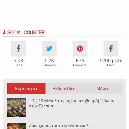
SOCIAL COUNTER
5.0Κ
1.2Κ
876
1200 μέλη
Likes
Followers
Followers
Likes
Κορυφαία
Εβδομάδας
Μήνα
ΤΟΠ 10 Μεγαλύτερες [σε πληθυσμό] Πόλεις
στην Ελλάδα
Ζώα χαίρονται το φθινόπωρο!