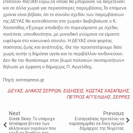
επιπλέον 450.000 ευρώ,τα οποία θα μπορούσε να διοχετεύσει
και σε άλλα χωριά για περισσότερες παρεμβάσεις.Τα επόμενα
χρόνια είναι βέβαιο, ότι το σύνολο σχεδόν των παρεμβάσεων
της ΔΕΥΑΣ θα κατευθύνεται στα χωριά» διαβεβαίωσε ο Κ.
Χασαπίδης.«Έχουμε αποδείξει ότι πορευόμαστε με σχέδιο,
συνέπεια, υπευθυνότητα, με μοναδικό γνώμονα να είμαστε
ωφέλιμοι στο κοινωνικό σύνολο. Η ΔΕΥΑΣ είναι φορέας
ποιότητας ζωής και ανάπτυξης. Θα την προστατέψουμε διότι
χωρίς αυτήν η δημόσια υγεία και το περιβάλλον κινδυνεύουν.
Δεν θα την θυσιάσουμε στον βωμό πολιτικών σκοπιμοτήτων»
δήλωσε με έμφαση ο δήμαρχος Π. Αγγελίδης.
Πηγή: serrespress.gr
ΔΕΥΑΣ
,
ΔΗΜΟΣ ΣΕΡΡΩΝ
,
ΕΙΔΗΣΕΙΣ
,
ΚΩΣΤΑΣ ΧΑΣΑΠΙΔΗΣ
,
ΠΕΤΡΟΣ ΑΓΓΕΛΙΔΗΣ
,
ΣΕΡΡΕΣ
Next
Previous
Greek Skies: Το υπέροχο
Εισαγγελέας προτείνει να
timelapse βίντεο των
παραπεμφθεί σε δίκη πρώην
ελληνικών ουρανών που
δήμαρχος της Νιγρίτας