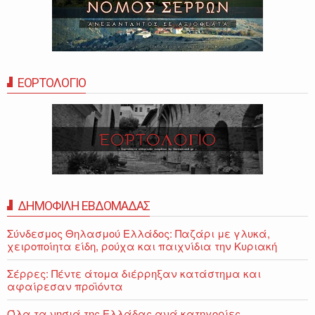
ΕΟΡΤΟΛΟΓΙΟ
ΔΗΜΟΦΙΛΗ ΕΒΔΟΜΑΔΑΣ
Σύνδεσμος Θηλασμού Ελλάδος: Παζάρι με γλυκά,
χειροποίητα είδη, ρούχα και παιχνίδια την Κυριακή
Σέρρες: Πέντε άτομα διέρρηξαν κατάστημα και
αφαίρεσαν προϊόντα
Όλα τα νησιά της Ελλάδας ανά κατηγορίες