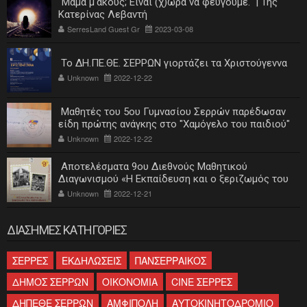
"Μαμά μ'ακούς; Είναι (χ)ώρα να φεύγουμε." | Της
Κατερίνας Λεβαντή
SerresLand Guest Gr
2023-03-08
Το ΔΗ.ΠΕ.ΘΕ. ΣΕΡΡΩΝ γιορτάζει τα Χριστούγεννα
Unknown
2022-12-22
Μαθητές του 5ου Γυμνασίου Σερρών παρέδωσαν
είδη πρώτης ανάγκης στο "Χαμόγελο του παιδιού"
Unknown
2022-12-22
Αποτελέσματα 9ου Διεθνούς Μαθητικού
Διαγωνισμού «Η Εκπαίδευση και ο ξεριζωμός του
ελληνισμού»
Unknown
2022-12-21
ΔΙΑΣΗΜΕΣ ΚΑΤΗΓΟΡΙΕΣ
ΣΕΡΡΕΣ
ΕΚΔΗΛΩΣΕΙΣ
ΠΑΝΣΕΡΡΑΙΚΟΣ
ΔΗΜΟΣ ΣΕΡΡΩΝ
ΟΙΚΟΝΟΜΙΑ
CINE ΣΕΡΡΕΣ
ΔΗΠΕΘΕ ΣΕΡΡΩΝ
ΑΜΦΙΠΟΛΗ
ΑΥΤΟΚΙΝΗΤΟΔΡΟΜΙΟ