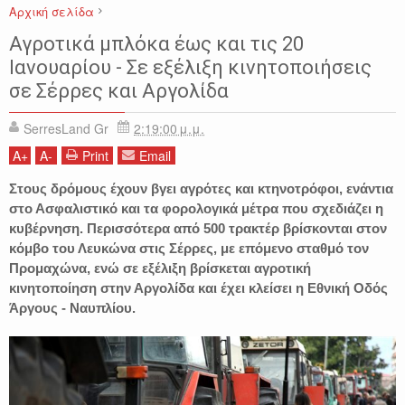
Αρχική σελίδα
ΑΓΡΟΤΙΚΑ
ΑΡΓΟΛΙΔΑ
ΕΙΔΗΣΕΙΣ
ΚΙΝΗΤΟΠΟΙΗΣΕΙΣ
ΜΠΛΟΚΑ
Αγροτικά μπλόκα έως και τις 20
ΣΕΡΡΕΣ
Ιανουαρίου - Σε εξέλιξη κινητοποιήσεις
σε Σέρρες και Αργολίδα
SerresLand Gr
2:19:00 μ.μ.
A
+
A
-
Print
Email
Στους δρόμους έχουν βγει αγρότες και κτηνοτρόφοι, ενάντια
στο Ασφαλιστικό και τα φορολογικά μέτρα που σχεδιάζει η
κυβέρνηση. Περισσότερα από 500 τρακτέρ βρίσκονται στον
κόμβο του Λευκώνα στις Σέρρες, με επόμενο σταθμό τον
Προμαχώνα, ενώ σε εξέλιξη βρίσκεται αγροτική
κινητοποίηση στην Αργολίδα και έχει κλείσει η Εθνική Οδός
Άργους - Ναυπλίου.