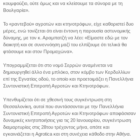
κουμφούζιο, ούτε όμως και να κλείσουμε τα σύνορα με τη
Βουλγαρία».
Το «ραντεβού» αγροτών και κτηνοτρόφων, είχε καθοριστεί δυο
μέρες, ενώ τονίζεται ότι είναι έντονη η παρουσία αστυνομικής
δύναμης, με τον κ. Αραμπατζή να λέει: «Είμαστε εδώ με τον
διοικητή και σε συνεννόηση μαζί του ελπίζουμε ότι τελικά θα
φτάσουμε και στον Προμαχώνα».
Υπογραμμίζεται ότι στο νομό Σερρών αναμένεται να
δημιουργηθεί άλλο ένα μπλόκο, στον κόμβο των Κερδυλλίων
επί της Εγνατίας οδού, το οποίο και προετοιμάζει η Πανελλήνια
Συντονιστική Επιτροπή Αγροτών και Κτηνοτρόφων.
Υπενθυμίζεται ότι σε χθεσινή τους συγκέντρωση στη
Θεσσαλονίκη, αυτοί που συντάσσονται με την Πανελλήνια
Συντονιστική Επιτροπή Αγροτών και Κτηνοτρόφων αποφάσισαν
δυναμικές κινητοποιήσεις για τις 20 Ιανουαρίου, συγκέντρωση
διαμαρτυρίας στις 28του τρέχοντος μήνα, οπότε και
εγκαινιάζεται η Agrotica και στη συνέχεια κάθοδο στην Αθήνα.