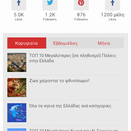
5.0Κ
1.2Κ
876
1200 μέλη
Likes
Followers
Followers
Likes
Κορυφαία
Εβδομάδας
Μήνα
ΤΟΠ 10 Μεγαλύτερες [σε πληθυσμό] Πόλεις
στην Ελλάδα
Ζώα χαίρονται το φθινόπωρο!
Όλα τα νησιά της Ελλάδας ανά κατηγορίες
ΤΟΠ 10 Μεγαλύτερα Χωριά του Ν. Σερρών σε