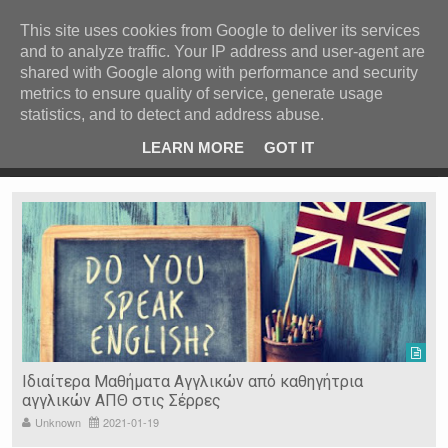
ΚΕΝΤΡΙΚΗ
ΑΝΑ ΚΑΤΗΓΟΡΙΑ
This site uses cookies from Google to deliver its services
and to analyze traffic. Your IP address and user-agent are
ΕΙΔΗΣΕΙΣ
shared with Google along with performance and security
ΑΝΑ ΠΕΡΙΟΧΗ
metrics to ensure quality of service, generate usage
statistics, and to detect and address abuse.
ΠΡΟΣΦΑΤΑ ΝΕΑ
Recent Post
 είδη
Ιερόσυλοι έκλεψαν τάματα από Ιερό Ναό στις Σέρρες
LEARN MORE
GOT IT
"
Ν. ΣΕΡΡΩΝ
Η ΓΗ ΜΑΣ
ΤΥΧΑΙΕΣ
ΑΝΑΡΤΗΣΕΙΣ/ΑΡΘΡΑ
Serres Racing Circuit
Panserraikos FC
Ikaroi B.C.
Ιδιαίτερα Μαθήματα Αγγλικών από καθηγήτρια
αγγλικών ΑΠΘ στις Σέρρες
Unknown
2021-01-19