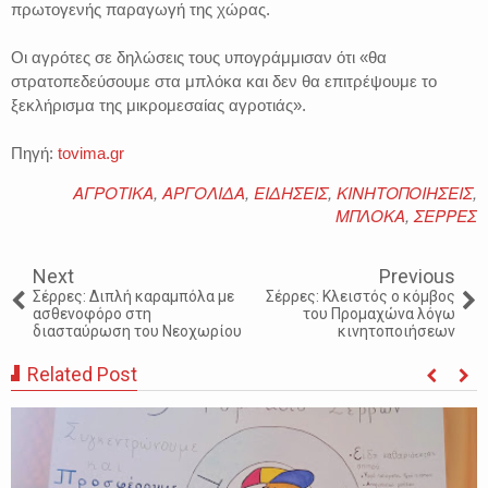
πρωτογενής παραγωγή της χώρας.
Οι αγρότες σε δηλώσεις τους υπογράμμισαν ότι «θα
στρατοπεδεύσουμε στα μπλόκα και δεν θα επιτρέψουμε το
ξεκλήρισμα της μικρομεσαίας αγροτιάς».
Πηγή:
tovima.gr
ΑΓΡΟΤΙΚΑ
,
ΑΡΓΟΛΙΔΑ
,
ΕΙΔΗΣΕΙΣ
,
ΚΙΝΗΤΟΠΟΙΗΣΕΙΣ
,
ΜΠΛΟΚΑ
,
ΣΕΡΡΕΣ
Next
Previous
Σέρρες: Διπλή καραμπόλα με
Σέρρες: Κλειστός ο κόμβος
ασθενοφόρο στη
του Προμαχώνα λόγω
διασταύρωση του Νεοχωρίου
κινητοποιήσεων
Related Post