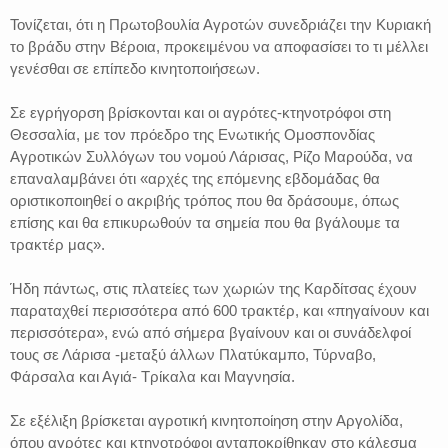
Τονίζεται, ότι η Πρωτοβουλία Αγροτών συνεδριάζει την Κυριακή
το βράδυ στην Βέροια, προκειμένου να αποφασίσει το τι μέλλει
γενέσθαι σε επίπεδο κινητοποιήσεων.
Σε εγρήγορση βρίσκονται και οι αγρότες-κτηνοτρόφοι στη
Θεσσαλία, με τον πρόεδρο της Ενωτικής Ομοσπονδίας
Αγροτικών Συλλόγων του νομού Λάρισας, Ρίζο Μαρούδα, να
επαναλαμβάνει ότι «αρχές της επόμενης εβδομάδας θα
οριστικοποιηθεί ο ακριβής τρόπος που θα δράσουμε, όπως
επίσης και θα επικυρωθούν τα σημεία που θα βγάλουμε τα
τρακτέρ μας».
Ήδη πάντως, στις πλατείες των χωριών της Καρδίτσας έχουν
παραταχθεί περισσότερα από 600 τρακτέρ, και «πηγαίνουν και
περισσότερα», ενώ από σήμερα βγαίνουν και οι συνάδελφοί
τους σε Λάρισα -μεταξύ άλλων Πλατύκαμπο, Τύρναβο,
Φάρσαλα και Αγιά- Τρίκαλα και Μαγνησία.
Σε εξέλιξη βρίσκεται αγροτική κινητοποίηση στην Αργολίδα,
όπου αγρότες και κτηνοτρόφοι ανταποκρίθηκαν στο κάλεσμα