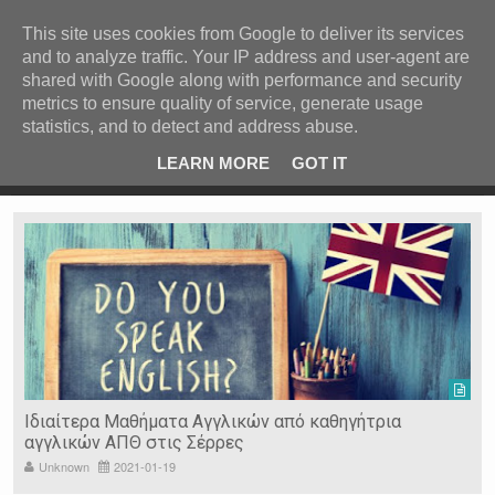
ΚΕΝΤΡΙΚΗ
ΑΝΑ ΚΑΤΗΓΟΡΙΑ
This site uses cookies from Google to deliver its services
and to analyze traffic. Your IP address and user-agent are
ΕΙΔΗΣΕΙΣ
shared with Google along with performance and security
ΑΝΑ ΠΕΡΙΟΧΗ
metrics to ensure quality of service, generate usage
statistics, and to detect and address abuse.
ΠΡΟΣΦΑΤΑ ΝΕΑ
Recent Post
 είδη
Ιερόσυλοι έκλεψαν τάματα από Ιερό Ναό στις Σέρρες
LEARN MORE
GOT IT
"
Ν. ΣΕΡΡΩΝ
Η ΓΗ ΜΑΣ
ΤΥΧΑΙΕΣ
ΑΝΑΡΤΗΣΕΙΣ/ΑΡΘΡΑ
Serres Racing Circuit
Panserraikos FC
Ikaroi B.C.
Ιδιαίτερα Μαθήματα Αγγλικών από καθηγήτρια
αγγλικών ΑΠΘ στις Σέρρες
Unknown
2021-01-19