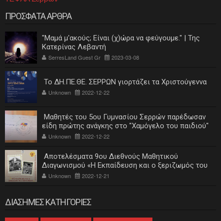
ΠΡΟΣΦΑΤΑ ΑΡΘΡΑ
"Μαμά μ'ακούς; Είναι (χ)ώρα να φεύγουμε." | Της
Κατερίνας Λεβαντή
SerresLand Guest Gr
2023-03-08
Το ΔΗ.ΠΕ.ΘΕ. ΣΕΡΡΩΝ γιορτάζει τα Χριστούγεννα
Unknown
2022-12-22
Μαθητές του 5ου Γυμνασίου Σερρών παρέδωσαν
είδη πρώτης ανάγκης στο "Χαμόγελο του παιδιού"
Unknown
2022-12-22
Αποτελέσματα 9ου Διεθνούς Μαθητικού
Διαγωνισμού «Η Εκπαίδευση και ο ξεριζωμός του
ελληνισμού»
Unknown
2022-12-21
ΔΙΑΣΗΜΕΣ ΚΑΤΗΓΟΡΙΕΣ