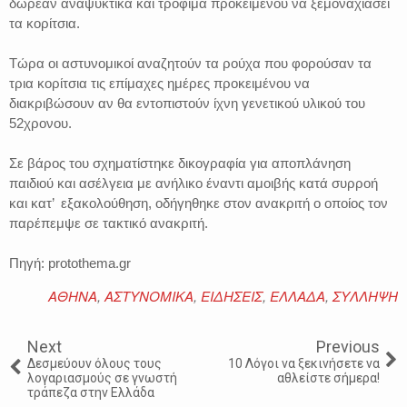
δωρεάν αναψυκτικά και τρόφιμα προκειμένου να ξεμοναχιάσει
τα κορίτσια.
Τώρα οι αστυνομικοί αναζητούν τα ρούχα που φορούσαν τα
τρια κορίτσια τις επίμαχες ημέρες προκειμένου να
διακριβώσουν αν θα εντοπιστούν ίχνη γενετικού υλικού του
52χρονου.
Σε βάρος του σχηματίστηκε δικογραφία για αποπλάνηση
παιδιού και ασέλγεια με ανήλικο έναντι αμοιβής κατά συρροή
και κατ’ εξακολούθηση, οδήγηθηκε στον ανακριτή ο οποίος τον
παρέπεμψε σε τακτικό ανακριτή.
Πηγή: protothema.gr
ΑΘΗΝΑ
,
ΑΣΤΥΝΟΜΙΚΑ
,
ΕΙΔΗΣΕΙΣ
,
ΕΛΛΑΔΑ
,
ΣΥΛΛΗΨΗ
Next
Previous
Δεσμεύουν όλους τους
10 Λόγοι να ξεκινήσετε να
λογαριασμούς σε γνωστή
αθλείστε σήμερα!
τράπεζα στην Ελλάδα