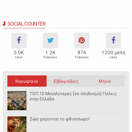
SOCIAL COUNTER
5.0Κ
1.2Κ
876
1200 μέλη
Likes
Followers
Followers
Likes
Κορυφαία
Εβδομάδας
Μήνα
ΤΟΠ 10 Μεγαλύτερες [σε πληθυσμό] Πόλεις
στην Ελλάδα
Ζώα χαίρονται το φθινόπωρο!