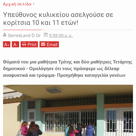
Αρχική σελίδα
ΑΘΗΝΑ
ΑΣΤΥΝΟΜΙΚΑ
ΕΙΔΗΣΕΙΣ
ΕΛΛΑΔΑ
ΣΥΛΛΗΨΗ
Υπεύθυνος κυλικείου ασελγούσε σε
κορίτσια 10 και 11 ετών!
SerresLand D Gr
5:55:00 μ.μ.
A
+
A
-
Print
Email
Θύματά του μια μαθήτρια Τρίτης και δύο μαθήτριες Τετάρτης
δημοτικού - Ομολόγησε ότι τους πρόσφερε ως δέλεαρ
αναψυκτικά και τρόφιμα- Προηγήθηκε καταγγελία γονέων