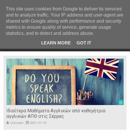
ΚΕΝΤΡΙΚΗ
ΑΝΑ ΚΑΤΗΓΟΡΙΑ
This site uses cookies from Google to deliver its services
and to analyze traffic. Your IP address and user-agent are
ΕΙΔΗΣΕΙΣ
shared with Google along with performance and security
ΑΝΑ ΠΕΡΙΟΧΗ
metrics to ensure quality of service, generate usage
statistics, and to detect and address abuse.
ΠΡΟΣΦΑΤΑ ΝΕΑ
Recent Post
 είδη
Ιερόσυλοι έκλεψαν τάματα από Ιερό Ναό στις Σέρρες
LEARN MORE
GOT IT
"
Ν. ΣΕΡΡΩΝ
Η ΓΗ ΜΑΣ
ΤΥΧΑΙΕΣ
ΑΝΑΡΤΗΣΕΙΣ/ΑΡΘΡΑ
Serres Racing Circuit
Panserraikos FC
Ikaroi B.C.
Ιδιαίτερα Μαθήματα Αγγλικών από καθηγήτρια
αγγλικών ΑΠΘ στις Σέρρες
Unknown
2021-01-19