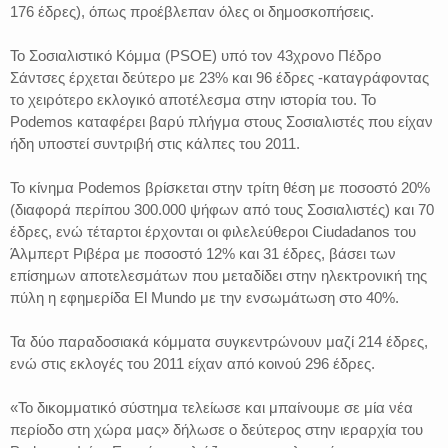
176 έδρες), όπως προέβλεπαν όλες οι δημοσκοπήσεις.
Το Σοσιαλιστικό Κόμμα (PSOE) υπό τον 43χρονο Πέδρο
Σάντσες έρχεται δεύτερο με 23% και 96 έδρες -καταγράφοντας
το χειρότερο εκλογικό αποτέλεσμα στην ιστορία του. Το
Podemos καταφέρει βαρύ πλήγμα στους Σοσιαλιστές που είχαν
ήδη υποστεί συντριβή στις κάλπες του 2011.
Το κίνημα Podemos βρίσκεται στην τρίτη θέση με ποσοστό 20%
(διαφορά περίπου 300.000 ψήφων από τους Σοσιαλιστές) και 70
έδρες, ενώ τέταρτοι έρχονται οι φιλελεύθεροι Ciudadanos του
Άλμπερτ Ριβέρα με ποσοστό 12% και 31 έδρες, βάσει των
επίσημων αποτελεσμάτων που μεταδίδει στην ηλεκτρονική της
πύλη η εφημερίδα El Mundo με την ενσωμάτωση στο 40%.
Τα δύο παραδοσιακά κόμματα συγκεντρώνουν μαζί 214 έδρες,
ενώ στις εκλογές του 2011 είχαν από κοινού 296 έδρες.
«Το δικομματικό σύστημα τελείωσε και μπαίνουμε σε μία νέα
περίοδο στη χώρα μας» δήλωσε ο δεύτερος στην ιεραρχία του