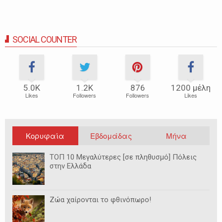
SOCIAL COUNTER
5.0Κ
1.2Κ
876
1200 μέλη
Likes
Followers
Followers
Likes
Κορυφαία
Εβδομάδας
Μήνα
ΤΟΠ 10 Μεγαλύτερες [σε πληθυσμό] Πόλεις
στην Ελλάδα
Ζώα χαίρονται το φθινόπωρο!