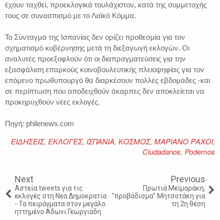
έχουν ταχθεί, προεκλογικά τουλάχιστον, κατά της συμμετοχής
τους σε συνασπισμό με το Λαϊκό Κόμμα.
Το Σύνταγμα της Ισπανίας δεν ορίζει προθεσμία για τον
σχηματισμό κυβέρνησης μετά τη διεξαγωγή εκλογών. Οι
αναλυτές προεξοφλούν ότι οι διαπραγματεύσεις για την
εξασφάλιση επαρκούς κοινοβουλευτικής πλειοψηφίας για τον
επόμενο πρωθυπουργό θα διαρκέσουν πολλές εβδομάδες -και
σε περίπτωση που αποδειχθούν άκαρπες δεν αποκλείεται να
προκηρυχθούν νέες εκλογές.
Πηγή: philenews.com
ΕΙΔΗΣΕΙΣ
,
ΕΚΛΟΓΕΣ
,
ΙΣΠΑΝΙΑ
,
ΚΟΣΜΟΣ
,
ΜΑΡΙΑΝΟ ΡΑΧΟΙ
,
Ciudadanos
,
Podemos
Next
Previous
Αστεία tweets για τις
Πρωτιά Μεϊμαράκη,
εκλογές στη Νεα Δημοκρατία
"προβάδισμα" Μητσοτάκη για
- Τα πειράγματα στον μεγάλο
τη 2η θέση
ηττημένο Άδωνι Γεωργιάδη