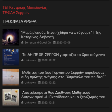
ΤΕΙ Κεντρικής Μακεδονίας
ΤΕΦΑΑ Σερρών
ΠΡΟΣΦΑΤΑ ΑΡΘΡΑ
"Μαμά μ'ακούς; Είναι (χ)ώρα να φεύγουμε." | Της
Κατερίνας Λεβαντή
SerresLand Guest Gr
2023-03-08
Το ΔΗ.ΠΕ.ΘΕ. ΣΕΡΡΩΝ γιορτάζει τα Χριστούγεννα
Unknown
2022-12-22
Μαθητές του 5ου Γυμνασίου Σερρών παρέδωσαν
είδη πρώτης ανάγκης στο "Χαμόγελο του παιδιού"
Unknown
2022-12-22
Αποτελέσματα 9ου Διεθνούς Μαθητικού
Διαγωνισμού «Η Εκπαίδευση και ο ξεριζωμός του
ελληνισμού»
Unknown
2022-12-21