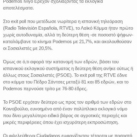
Podemos Ινίγο Ερεχόν σχολιάζοντας τα εκλογικά
αποτελέσματα.
Στο exit poll που μετέδωσε νωρίτερα η ισπανική τηλεόραση
(Radio Televisión Española, RTVE), το Λαϊκό Κόμμα ήταν πρώτο
χωρίς αυτοδυναμία, αλλά τη δεύτερη θέση -σε ποσοστό ψήφων-
καταλάμβανε το κίνημα Podemos με 21,7%, και ακολουθούσαν
οι Σοσιαλιστές με 20,5%.
Όμως σε ό,τι αφορά την κατανομή των εδρών, βάσει του
ισπανικού εκλογικού συστήματος η δεύτερη θέση ανήκε ούτως ή
άλλως στους Σοσιαλιστές (PSOE). Το exit poll της RTVE έδινε
στο κόμμα του Πέδρο Σάντσες μεταξύ 81 και 85 εδρών, και το
Podemos περνούσε τρίτο με 76-80 έδρες.
Το PSOE ερχόταν δεύτερο ως προς τον αριθμό των εδρών στο
Κοινοβούλιο, ευνοημένο από έναν πολύπλοκο εκλογικό νόμο
που δίνει μεγαλύτερο ειδικό βάρος σε αγροτικές περιοχές και
μικρές περιφέρειες όπου έχει ισχυρότερη εκπροσώπηση.
Οι φιλελεύθεροι Ciudadanos εμφανίζονταν τέταρτοι με ποσοστό