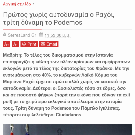
Αρχική σελίδα
ΕΙΔΗΣΕΙΣ
ΕΚΛΟΓΕΣ
ΙΣΠΑΝΙΑ
ΚΟΣΜΟΣ
ΜΑΡΙΑΝΟ ΡΑΧΟΙ
Πρώτος χωρίς αυτοδυναμία ο Ραχόι,
Ciudadanos
Podemos
τρίτη δύναμη το Podemos
SerresLand Gr
11:53:00 μ.μ.
A
+
A
-
Print
Email
Μαδρίτη: Το τέλος του δικομματισμού στην Ισπανία
επισφραγίζει η κάλπη των πλέον κρίσιμων και αμφίρροπων
εκλογών μετά το τέλος της δικτατορίας του Φράνκο. Με την
ενσωμάτωση στο 40%, το κυβερνών Λαϊκό Κόμμα του
Μαριάνο Ραχόι έρχεται πρώτο αλλά χωρίς να κατακτά την
αυτοδυναμία. Δεύτεροι οι Σοσιαλιστές τόσο σε έδρες, όσο
και σε ποσοστό ψήφων (παρά την εικόνα που έδιναν τα exit
poll) με το χειρότερο εκλογικό αποτέλεσμα στην ιστορία
τους. Τρίτη δύναμη το Podemos του Πάμπλο Ιγκλέσιας,
τέταρτοι οι φιλελεύθεροι Ciudadanos...